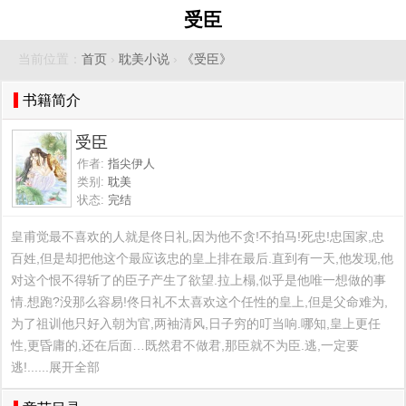
受臣
当前位置：
首页
›
耽美小说
›
《受臣》
书籍简介
受臣
作者:
指尖伊人
类别:
耽美
状态:
完结
皇甫觉最不喜欢的人就是佟日礼,因为他不贪!不拍马!死忠!忠国家,忠
百姓,但是却把他这个最应该忠的皇上排在最后.直到有一天,他发现,他
对这个恨不得斩了的臣子产生了欲望.拉上榻,似乎是他唯一想做的事
情.想跑?没那么容易!佟日礼不太喜欢这个任性的皇上,但是父命难为,
为了祖训他只好入朝为官,两袖清风,日子穷的叮当响.哪知,皇上更任
性,更昏庸的,还在后面…既然君不做君,那臣就不为臣.逃,一定要
逃!......展开全部