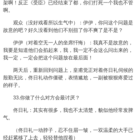
架啊！反正《受臣》已经结束了都，你们打死一个我也不管
啊。
观众（没好戏看所以生气中）：伊伊，你问这个问题是
故意的吧？好久没看到他们不别扭了你不爽了是不是？
伊伊（对着空无一人的坐席忏悔）：我真不是故意的，
我要是知道他们会掐起来，我，我一定不会这么问出来的，
我一定，一定会把这个问题放在最后面！
两天后，重新回到问题上，皇甫觉正对着佟日礼伺候的
殷勤无比，佟日礼动作僵硬，表情尴尬，一副被狠狠疼爱过
的样子。
33.你做了什么对方会最讨厌？
佟日礼：其实有很多，我也不太清楚，貌似他经常发脾
气。
（佟日礼一动脖子，忍不住眉一皱，一双温柔的大手已
经赶紧移了上去，轻轻替他捏着）