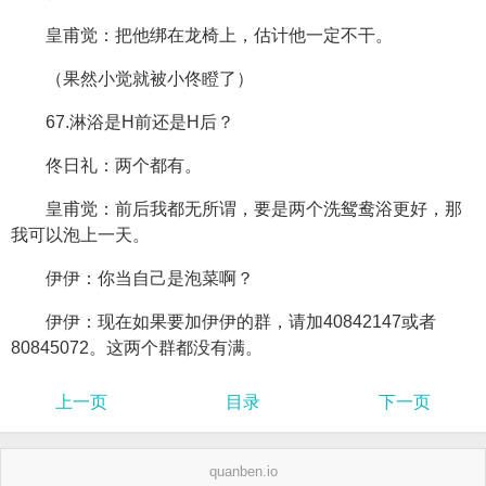
皇甫觉：把他绑在龙椅上，估计他一定不干。
（果然小觉就被小佟瞪了）
67.淋浴是H前还是H后？
佟日礼：两个都有。
皇甫觉：前后我都无所谓，要是两个洗鸳鸯浴更好，那
我可以泡上一天。
伊伊：你当自己是泡菜啊？
伊伊：现在如果要加伊伊的群，请加40842147或者
80845072。这两个群都没有满。
上一页
目录
下一页
quanben.io