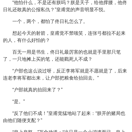
“他怕什么，不是还有朕吗？朕是天子，给他撑腰，他佟
日礼还敢真的公报私仇？”皇甫觉的声音明显不悦。
一个，两个，都怕了佟日礼怎么了。
想起今天的射箭，皇甫觉不禁嗤笑，连张弓都拉不起来
的人，有什么好怕的？
百无一用是书生，佟日礼最厉害的也就是手里那只笔
了，一只地摊上买的笔，还能戳死人不成？
“户部也这么说过呀，反正李将军就是不愿就是了，后来
连老李将军都出来，让户部把粮食给抬回去。”
“户部就真的抬回来了？”
“是。”
“反了他们不成！”皇甫觉猛地站了起来：“朕开的赌局也
由他们随便支配？”