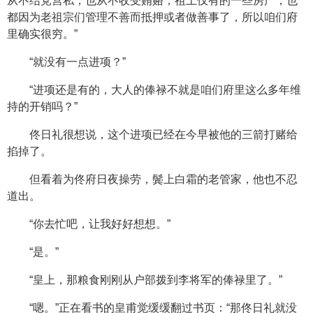
从不结党营私，也从不收受贿赂，祖上仅有的一些房产，也
都因为老祖宗们管理不善而抵押或者做善事了，所以咱们府
里确实很穷。”
“就没有一点进项？”
“进项还是有的，大人的俸禄不就是咱们府里这么多年维
持的开销吗？”
佟日礼很想说，这个进项已经在今早被他的三箭打赌给
掐掉了。
但看着为佟府日夜操劳，鬓上白霜的老管家，他也不忍
道出。
“你去忙吧，让我好好想想。”
“是。”
“皇上，那粮食刚刚从户部拨到李将军的俸禄里了。”
“嗯。”正在看书的皇甫觉缓缓翻过书页：“那佟日礼就没