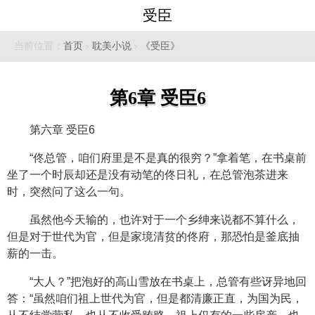
受臣
当前位置：
首页
›
耽美小说
›
《受臣》
第6章 受臣6
第六章 受臣6
“佟总管，咱们府里是不是真的很穷？”拿着笔，在书桌前
坐了一个时辰却还是没有动笔的佟日礼，在总管泡茶进来
时，突然问了这么一句。
虽然他今天输的，也许对于一个乡绅来说都不算什么，
但是对于世代为官，但是家境清贫的佟府，那恐怕是釜底抽
薪的一击。
“大人？”把泡好的高山雪放在书桌上，总管有些讶异地回
答：“虽然咱们祖上世代为官，但是都清廉正直，为国为民，