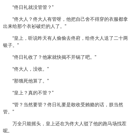
“佟日礼就没管管？”
“佟大人？佟大人有管呀，他把自己舍不得穿的衣服都拿
出来给那个衣衫破烂的人了。”
“皇上，听说昨天有人偷偷去佟府，给佟大人送了二十两
银子。”
“佟日礼收了？他家就快揭不开锅了吧。”
“佟大人，没收。”
“那饿死他算了。”
“皇上？真的不管？”
“管？当然要管？佟日礼要是敢收受贿赂的话，朕当然
管。”
万全只能摇头，皇上还在为佟大人驳了他的跑马场找茬
呢。