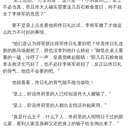
“皇上息怒。”万全劝道：“这只是一个小消遣而已，皇上
不必当真，而且佟大人确实需要这几百石粮食度日，何不就
全了李将军的意思？”
要不是皇上点名要他和佟日礼比试，李将军傻了才做这
么吃力不讨好的事情。
“他们是认为得罪朕比得罪佟日礼要好吧？毕竟佟日礼连
朕的跑马场都抢了，朕也没拿到他什么错处！”御笔在桌上重
重的一磕，冷哼了一声，皇甫觉眯起眼睛：“那几百石粮食就
拿去救济乞丐好了，也不必往李将军府抬了，反正以佟日礼
的骨气，他也不会要的吧。”
他就看看，佟日礼的骨气能不能当饭吃！
“皇上，听说佟府里的人已经知道佟大人赌输了。”
“皇上，听说佟府里的人都出去找活补贴家用。”
“真是什么主子，什么下人，佟府里的人明明日子过的那
么紧，看到人家卖身葬父还把身上的银子给全掏出来了。”