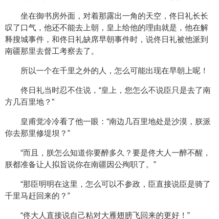
坐在御书房外面，对着那露出一角的天空，佟日礼长长
叹了口气，他还不能去上朝，皇上给他的理由就是，他在解
释搜城事件，和佟日礼缺席早朝事件时，说佟日礼被他派到
南疆那里去督工考察去了。
所以一个在千里之外的人，怎么可能出现在早朝上呢！
佟日礼当时忍不住说，“皇上，您怎么不说臣只是去了南
方几百里地？”
皇甫觉冷冷看了他一眼：“南边几百里地处是沙漠，朕派
你去那里修堤坝？”
“而且，朕怎么知道你要醉多久？要是佟大人一醉不醒，
朕都准备让人拟旨说你在南疆因公殉职了。”
“那臣明明在这里，怎么可以不参政，臣直接说臣是骑了
千里马赶回来的？”
“佟大人直接说自己粘对大雁翅膀飞回来的更好！”