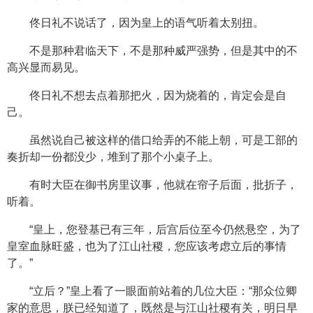
佟日礼不说话了，因为皇上的语气听着太别扭。
不是那种君临天下，不是那种威严强势，但是其中的不
高兴显而易见。
佟日礼不想去点着那把火，因为烧着的，肯定会是自
己。
虽然说自己被这样的借口给弄的不能上朝，可是工部的
奏折却一份都没少，堆到了那个小桌子上。
有时大臣在御书房里议事，他就在帘子后面，批折子，
听着。
“皇上，您登基已有三年，后宫后位至今仍然悬空，为了
皇室血脉旺盛，也为了江山社稷，您应该考虑立后的事情
了。”
“立后？”皇上看了一眼面前站着的几位大臣：“那众位卿
家的意思，朕已经知道了，既然是与江山社稷有关，明日早