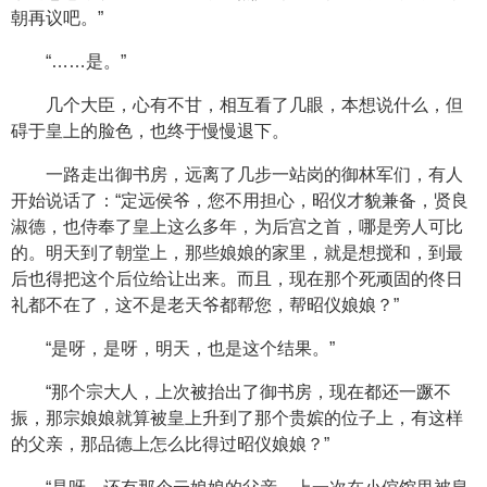
朝再议吧。”
“……是。”
几个大臣，心有不甘，相互看了几眼，本想说什么，但
碍于皇上的脸色，也终于慢慢退下。
一路走出御书房，远离了几步一站岗的御林军们，有人
开始说话了：“定远侯爷，您不用担心，昭仪才貌兼备，贤良
淑德，也侍奉了皇上这么多年，为后宫之首，哪是旁人可比
的。明天到了朝堂上，那些娘娘的家里，就是想搅和，到最
后也得把这个后位给让出来。而且，现在那个死顽固的佟日
礼都不在了，这不是老天爷都帮您，帮昭仪娘娘？”
“是呀，是呀，明天，也是这个结果。”
“那个宗大人，上次被抬出了御书房，现在都还一蹶不
振，那宗娘娘就算被皇上升到了那个贵嫔的位子上，有这样
的父亲，那品德上怎么比得过昭仪娘娘？”