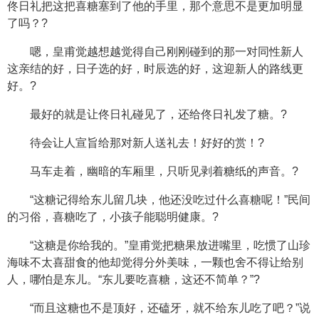
佟日礼把这把喜糖塞到了他的手里，那个意思不是更加明显
了吗？?
嗯，皇甫觉越想越觉得自己刚刚碰到的那一对同性新人
这亲结的好，日子选的好，时辰选的好，这迎新人的路线更
好。?
最好的就是让佟日礼碰见了，还给佟日礼发了糖。?
待会让人宣旨给那对新人送礼去！好好的赏！?
马车走着，幽暗的车厢里，只听见剥着糖纸的声音。?
“这糖记得给东儿留几块，他还没吃过什么喜糖呢！”民间
的习俗，喜糖吃了，小孩子能聪明健康。?
“这糖是你给我的。”皇甫觉把糖果放进嘴里，吃惯了山珍
海味不太喜甜食的他却觉得分外美味，一颗也舍不得让给别
人，哪怕是东儿。“东儿要吃喜糖，这还不简单？”?
“而且这糖也不是顶好，还磕牙，就不给东儿吃了吧？”说