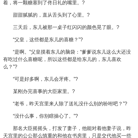
着，将一颗糖塞到了佟日礼的嘴里。?
甜甜腻腻的，直从舌头到了心里。?
三天后，东儿被那一桌子红闪闪的颜色晃了眼。?
“父皇，这些都是东儿的喜糖？”?
“是啊。”父皇摸着东儿的脑袋：“爹爹说东儿这么大还没
有吃过什么喜糖呢，所以这些都是给东儿的，东儿喜欢
么？”?
“可是好多啊，东儿会牙疼。”?
某刚办完喜事的大臣家里。?
“老爷，昨天宫里来人除了送礼没什么别的吩咐吧？”?
“没什么事，你别瞎操心了。”?
那名大臣摇摇头，打发了妻子，他能对着他妻子说，昨
天宫里的公公那么慎重的和他在书房里，只是交代他买一些