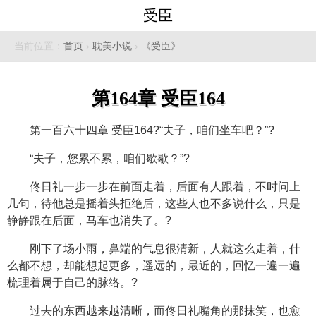
受臣
当前位置：
首页
›
耽美小说
›
《受臣》
第164章 受臣164
第一百六十四章 受臣164?“夫子，咱们坐车吧？”?
“夫子，您累不累，咱们歇歇？”?
佟日礼一步一步在前面走着，后面有人跟着，不时问上
几句，待他总是摇着头拒绝后，这些人也不多说什么，只是
静静跟在后面，马车也消失了。?
刚下了场小雨，鼻端的气息很清新，人就这么走着，什
么都不想，却能想起更多，遥远的，最近的，回忆一遍一遍
梳理着属于自己的脉络。?
过去的东西越来越清晰，而佟日礼嘴角的那抹笑，也愈