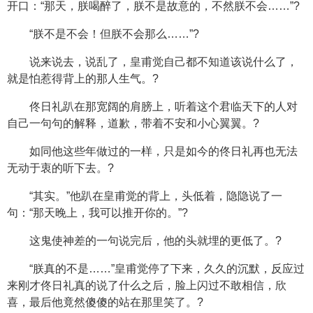
开口：“那天，朕喝醉了，朕不是故意的，不然朕不会……”?
“朕不是不会！但朕不会那么……”?
说来说去，说乱了，皇甫觉自己都不知道该说什么了，
就是怕惹得背上的那人生气。?
佟日礼趴在那宽阔的肩膀上，听着这个君临天下的人对
自己一句句的解释，道歉，带着不安和小心翼翼。?
如同他这些年做过的一样，只是如今的佟日礼再也无法
无动于衷的听下去。?
“其实。”他趴在皇甫觉的背上，头低着，隐隐说了一
句：“那天晚上，我可以推开你的。”?
这鬼使神差的一句说完后，他的头就埋的更低了。?
“朕真的不是……”皇甫觉停了下来，久久的沉默，反应过
来刚才佟日礼真的说了什么之后，脸上闪过不敢相信，欣
喜，最后他竟然傻傻的站在那里笑了。?