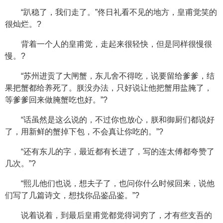
“趴稳了，我们走了。”佟日礼看不见的地方，皇甫觉笑的
很灿烂。?
背着一个人的皇甫觉，走起来很轻快，但是同样很慢很
慢。?
“苏州进贡了大闸蟹，东儿舍不得吃，说要留给爹爹，结
果把蟹都给养死了。朕没办法，只好说让他把蟹用盐腌了，
等爹爹回来做腌蟹吃也好。”?
“话虽然是这么说的，不过你也放心，朕和御厨们都说好
了，用新鲜的蟹掉下包，不会真让你吃的。”?
“还有东儿的字，最近都有长进了，写的连太傅都夸赞了
几次。”?
“熙儿他们也说，想夫子了，也问你什么时候回来，说他
们写了几篇诗文，想找你品鉴品鉴。”?
说着说着，到最后皇甫觉都觉得词穷了，才有些支吾的