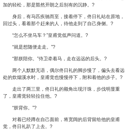
加的轻松，那是豁然开朗之后别有的沉静。?
身后，有马匹疾驰而至，接着停下，佟日礼站在原地，
回过头，看着那个赶来的人，待他走到了自己身侧。?
“怎么不坐马车？”皇甫觉低声问道。?
“就是想随便走走。”?
“那朕陪你。”侍卫牵着马，走在远远的后头。?
两个人默默无语，偶尔佟日礼的脚步慢了，偏头去看远
处的炊烟溪水时，皇甫觉也慢慢停下，附和着他的步子。?
走出了两三里，佟日礼的额角出现汗珠，步伐明显重
了，皇甫觉轻轻拉住他。?
“朕背你。”?
对着已经蹲在自己面前，将宽阔的后背留给他的皇甫
觉，佟日礼趴了上去。?