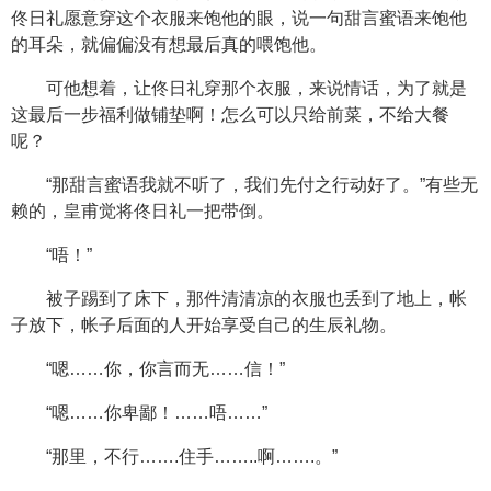
佟日礼愿意穿这个衣服来饱他的眼，说一句甜言蜜语来饱他
的耳朵，就偏偏没有想最后真的喂饱他。
可他想着，让佟日礼穿那个衣服，来说情话，为了就是
这最后一步福利做铺垫啊！怎么可以只给前菜，不给大餐
呢？
“那甜言蜜语我就不听了，我们先付之行动好了。”有些无
赖的，皇甫觉将佟日礼一把带倒。
“唔！”
被子踢到了床下，那件清清凉的衣服也丢到了地上，帐
子放下，帐子后面的人开始享受自己的生辰礼物。
“嗯……你，你言而无……信！”
“嗯……你卑鄙！……唔……”
“那里，不行…….住手……..啊…….。”