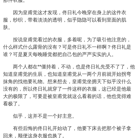
那件衣服。
因为皇甫觉这才发现，佟日礼今晚穿在身上的这件衣
服，纱织，带着淡淡的透明，似乎隐隐可以看到里面的肌
肤。
按说皇甫觉看过的衣服，多着呢，为了吸引他注意的，
什么样式什么露骨的没有？可是佟日礼不一样啊？佟日礼是
谁？可是夏天每晚睡觉都把自己包的严严实实的人。
两个人都在**僵持着，不动，也是佟日礼先受不了了，他
知道皇甫觉的生辰，也知道皇甫觉从一两个月前就开始拐弯
抹角的找他要礼物。想来想去，皇甫觉坐拥天下似乎没什么
没有的，所以佟日礼就穿了一件这样的衣服，这已经是他最
大的极限了，可要是被皇甫觉就这么看着的话，他也觉得难
看极了。
似乎，这并不是一个好主意。
有些后悔的佟日礼开始动了，他要下床去把那个被子拿
回来，顺便这身衣服也换了。