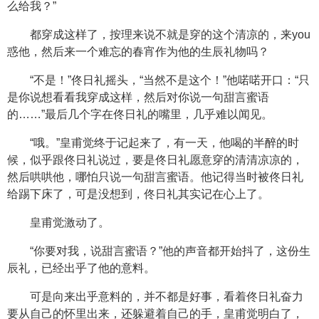
么给我？”
都穿成这样了，按理来说不就是穿的这个清凉的，来you
惑他，然后来一个难忘的春宵作为他的生辰礼物吗？
“不是！”佟日礼摇头，“当然不是这个！”他喏喏开口：“只
是你说想看看我穿成这样，然后对你说一句甜言蜜语
的……”最后几个字在佟日礼的嘴里，几乎难以闻见。
“哦。”皇甫觉终于记起来了，有一天，他喝的半醉的时
候，似乎跟佟日礼说过，要是佟日礼愿意穿的清清凉凉的，
然后哄哄他，哪怕只说一句甜言蜜语。他记得当时被佟日礼
给踢下床了，可是没想到，佟日礼其实记在心上了。
皇甫觉激动了。
“你要对我，说甜言蜜语？”他的声音都开始抖了，这份生
辰礼，已经出乎了他的意料。
可是向来出乎意料的，并不都是好事，看着佟日礼奋力
要从自己的怀里出来，还躲避着自己的手，皇甫觉明白了，