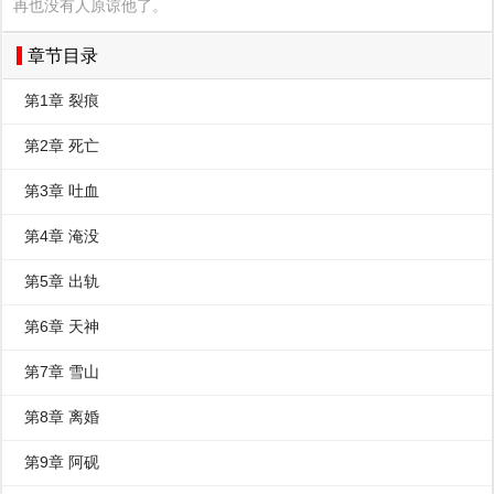
再也没有人原谅他了。
章节目录
第1章 裂痕
第2章 死亡
第3章 吐血
第4章 淹没
第5章 出轨
第6章 天神
第7章 雪山
第8章 离婚
第9章 阿砚