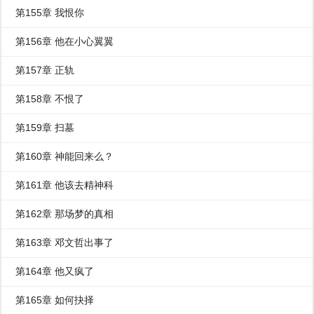
第155章 我恨你
第156章 他在小心翼翼
第157章 正轨
第158章 不恨了
第159章 扫墓
第160章 神能回来么？
第161章 他该去精神科
第162章 那场梦的真相
第163章 邓文哲出事了
第164章 他又疯了
第165章 如何抉择