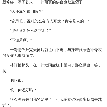
新修缮，添了香火，一片落寞的供台也被重塑了。
“这神真的管用吗？”
“管用吧，否则怎么会有人开发？肯定是真的！”
“那这神叫什么名字呢？”
“不知道啊。”
一对情侣拜完天神后就往山下走，与穿着浅绿色冲锋衣
的女孩儿擦肩而过。
林陌抬起头，在一片烟雨朦胧中望向了那座供台，笑了
笑。
他叫银。
银，你还好吗？
很久没有来到我的梦里了，可我感觉你好像离我越来越
近了。