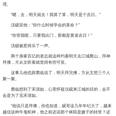
理。
“嗯，去，明天就去！我算了算，明天是个吉日。”
沈砚笑他：“你什么时候学会的算命？”
“你管我呢，只要我出门，那都是黄道吉日！”
沈砚被惹得乐了一声。
两个身家百亿的老总就这样约着明天去江城爬山，拜神
拜佛，方从文听着就觉得有些可笑。
这事儿他也跟窦临说了，明天拜完佛，方从文想三个人
聚一聚。
窦临想到了宋清如，心里怀疑沈砚来江城的目的，会不
会是为了见宋清如。
“他说只是拜佛，你也知道，砚哥这几年年纪大了，越来
越信这种牛鬼蛇神，他之前还说那个林陌是嫂子的转世？还