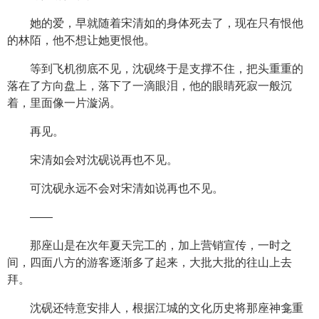
她的爱，早就随着宋清如的身体死去了，现在只有恨他
的林陌，他不想让她更恨他。
等到飞机彻底不见，沈砚终于是支撑不住，把头重重的
落在了方向盘上，落下了一滴眼泪，他的眼睛死寂一般沉
着，里面像一片漩涡。
再见。
宋清如会对沈砚说再也不见。
可沈砚永远不会对宋清如说再也不见。
——
那座山是在次年夏天完工的，加上营销宣传，一时之
间，四面八方的游客逐渐多了起来，大批大批的往山上去
拜。
沈砚还特意安排人，根据江城的文化历史将那座神龛重