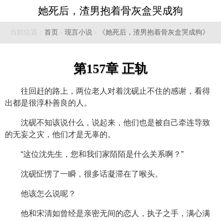
她死后，渣男抱着骨灰盒哭成狗
当前位置：
首页
›
现言小说
›
《她死后，渣男抱着骨灰盒哭成狗》
第157章 正轨
往回赶的路上，两位老人对着沈砚止不住的感谢，看得
出都是很淳朴善良的人。
沈砚不知该说什么，说起来，他们也是被自己牵连导致
的无妄之灾，他们才是无辜的。
“这位沈先生，您和我们家陌陌是什么关系啊？”
沈砚怔愣了一瞬，很多话凝滞在了喉头。
他该怎么说呢？
他和宋清如曾经是亲密无间的恋人，执子之手，满心满