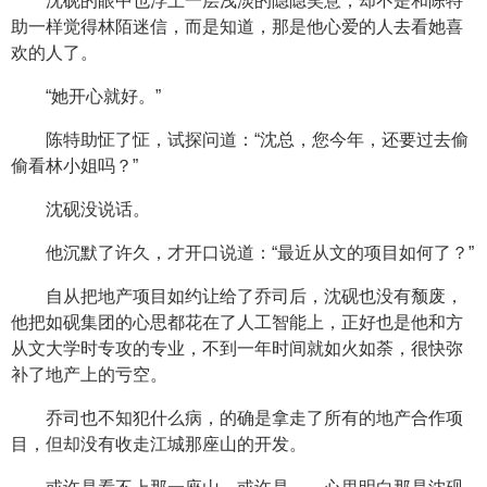
沈砚的眼中也浮上一层浅淡的隐隐笑意，却不是和陈特
助一样觉得林陌迷信，而是知道，那是他心爱的人去看她喜
欢的人了。
“她开心就好。”
陈特助怔了怔，试探问道：“沈总，您今年，还要过去偷
偷看林小姐吗？”
沈砚没说话。
他沉默了许久，才开口说道：“最近从文的项目如何了？”
自从把地产项目如约让给了乔司后，沈砚也没有颓废，
他把如砚集团的心思都花在了人工智能上，正好也是他和方
从文大学时专攻的专业，不到一年时间就如火如荼，很快弥
补了地产上的亏空。
乔司也不知犯什么病，的确是拿走了所有的地产合作项
目，但却没有收走江城那座山的开发。