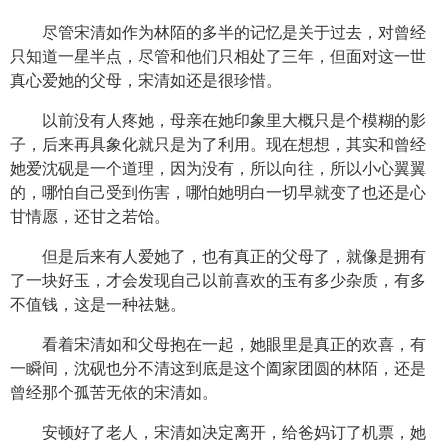
尽管宋清如作为林陌的多半的记忆是关于过去，对曾经
只知道一星半点，尽管和他们只相处了三年，但面对这一世
真心爱她的父母，宋清如还是很珍惜。
以前没有人疼她，母亲在她印象里大概只是个模糊的影
子，后来再具象化就只是为了利用。现在想想，其实和曾经
她爱沈砚是一个道理，因为没有，所以向往，所以小心翼翼
的，哪怕自己受到伤害，哪怕她明白一切早就变了也还是心
甘情愿，还甘之若饴。
但是后来有人爱她了，也有真正的父母了，就像是拥有
了一块好玉，才会发现自己以前喜欢的玉有多少杂质，有多
不值钱，这是一种祛魅。
看着宋清如和父母抱在一起，她眼里是真正的欢喜，有
一瞬间，沈砚也分不清这到底是这个阖家团圆的林陌，还是
曾经那个孤苦无依的宋清如。
安顿好了老人，宋清如决定离开，给爸妈订了机票，她