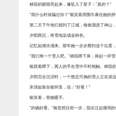
林陌的眼睛亮起来，像坠入了星子："真的？"
"我什么时候骗过你？"银笑着用围巾裹住她的脖
第二天下午他们就到了江城，偷偷溜进了神山
夕阳西沉，将雪地染成金粉色。
记忆如潮水涌来。那年她一步步爬到这个位置
"我们堆一个雪人吧。"林陌蹲下身，捧起一抔
银跟着蹲下，两人的手在雪中不时相触。林陌
夕阳完全沉没时，一个憨态可掬的雪人立在崖
宋清如靠在银怀里，说：“好看！”
银笑着，替她暖手。
"的确好看。"银忽然往前一步，指尖泛起微弱