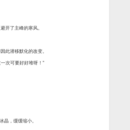
又避开了主峰的寒风。
却因此潜移默化的改变。
一次可要好好堆呀！”
的冰晶，缓缓缩小。