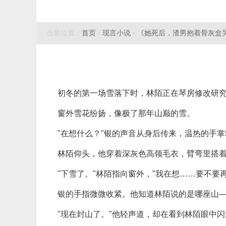
当前位置：
首页
›
现言小说
›
《她死后，渣男抱着骨灰盒
初冬的第一场雪落下时，林陌正在琴房修改研
窗外雪花纷扬，像极了那年山巅的雪。
"在想什么？"银的声音从身后传来，温热的手
林陌仰头，他穿着深灰色高领毛衣，臂弯里搭
"下雪了。"林陌指向窗外，"我在想……要不要
银的手指微微收紧。他知道林陌说的是哪座山
"现在封山了。"他轻声道，却在看到林陌眼中