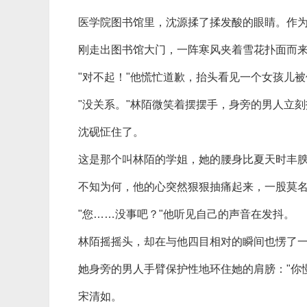
医学院图书馆里，沈源揉了揉发酸的眼睛。作
刚走出图书馆大门，一阵寒风夹着雪花扑面而
"对不起！"他慌忙道歉，抬头看见一个女孩儿
"没关系。"林陌微笑着摆摆手，身旁的男人立
沈砚怔住了。
这是那个叫林陌的学姐，她的腰身比夏天时丰
不知为何，他的心突然狠狠抽痛起来，一股莫
"您……没事吧？"他听见自己的声音在发抖。
林陌摇摇头，却在与他四目相对的瞬间也愣了
她身旁的男人手臂保护性地环住她的肩膀："你
宋清如。