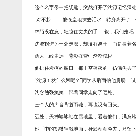
这个名字像一把钥匙，突然打开了沈源记忆深
"对不起……"他仓皇地抹去泪水，转身离开了
林陌没在意，轻拉住丈夫的手："银，我们走吧。
沈源拐进另一处走廊，却没有离开，而是看着
两人已经走远，背影在雪中渐渐模糊。
他捂住发疼的胸口，那里空落落的，仿佛失去
"沈源！发什么呆呢？"同学从后面拍他肩膀，"
沈念勉强笑笑，跟着同学走向了远处。
三个人的声音背道而驰，再也没有回头。
远处，天神婆婆站在雪地里，看着他们，满意
她手中的拐杖轻敲地面，身影渐渐淡去，只留