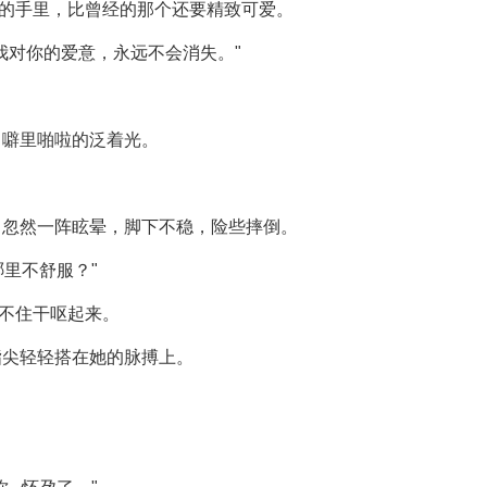
她的手里，比曾经的那个还要精致可爱。
我对你的爱意，永远不会消失。"
，噼里啪啦的泛着光。
，忽然一阵眩晕，脚下不稳，险些摔倒。
哪里不舒服？"
忍不住干呕起来。
指尖轻轻搭在她的脉搏上。
。