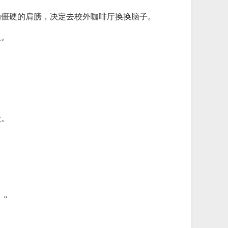
动僵硬的肩膀，决定去校外咖啡厅换换脑子。
人。
脸。
"