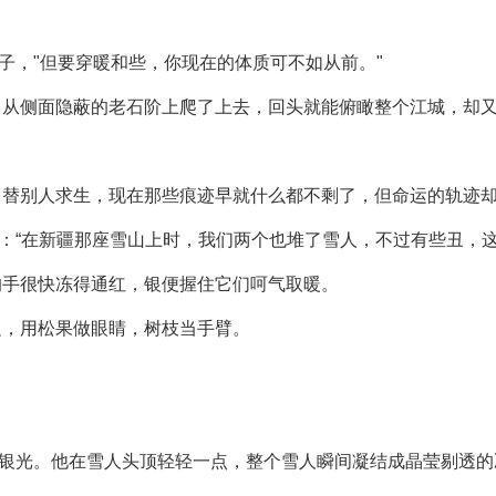
子，"但要穿暖和些，你现在的体质可不如从前。"
，从侧面隐蔽的老石阶上爬了上去，回头就能俯瞰整个江城，却
，替别人求生，现在那些痕迹早就什么都不剩了，但命运的轨迹
雪：“在新疆那座雪山上时，我们两个也堆了雪人，不过有些丑，这
的手很快冻得通红，银便握住它们呵气取暖。
边，用松果做眼睛，树枝当手臂。
的银光。他在雪人头顶轻轻一点，整个雪人瞬间凝结成晶莹剔透