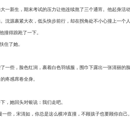
为大一新生，期末考试的压力让他连续熬了三个通宵。他起身活
来。沈源裹紧大衣，低头快步前行，却在拐角处不小心撞上一个
被他撞得踉跄了一下。
刻扶住了她。
腴了一些，脸色红润，裹着白色羽绒服，围巾下露出一张清丽的
名的疼感席卷全身。
一下，她回头对银说：我们走吧。
慢一些，宋清如，你总是这么横冲直撞，不顾孩子也要顾你自己。