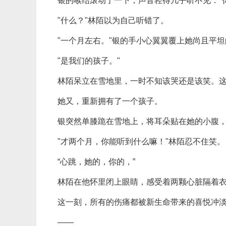
银的喉结滚动了一下，声音轻得几乎听不见："你.
"什么？"林陌以为自己听错了。
"一个月左右。"银的手小心翼翼覆上她尚且平
"是我们的孩子。"
林陌呆立在雪地里，一时不知该哭还是该笑。
她又，重新拥有了一个孩子。
银突然单膝跪在雪地上，将耳朵贴在她的小腹
"才两个月，你能听到什么嘛！"林陌忍不住笑。
“心跳，她的，你的，”
林陌在他怀里闭上眼睛，感受着两颗心脏隔着
这一刻，所有的伤痛都被新生命带来的喜悦冲
——