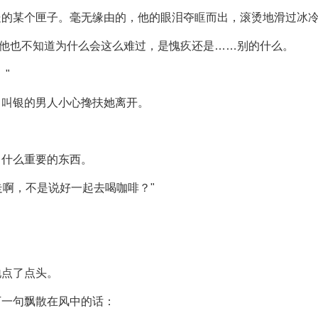
处的某个匣子。毫无缘由的，他的眼泪夺眶而出，滚烫地滑过冰
，他也不知道为什么会这么难过，是愧疚还是……别的什么。
"
名叫银的男人小心搀扶她离开。
了什么重要的东西。
走啊，不是说好一起去喝咖啡？"
地点了点头。
下一句飘散在风中的话：