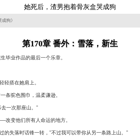
她死后，渣男抱着骨灰盒哭成狗
哭成狗》
第170章 番外：雪落，新生
究生毕业作品的最后一个乐章。
掌轻轻搭在她肩上。
着一条驼色围巾，温柔谦逊。
再去一次那座山。"
——改变他们所有人命运的地方。
闪过的失落时话锋一转，"不过我可以带你从另一条路上山。"