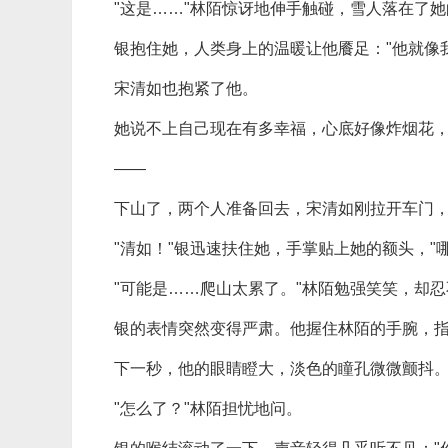
"这是……"林陌惊讶地伸手触碰，雪人落在了
银抱住她，人类身上的温暖让他餍足："他就像
宋清如也抱紧了他。
她说不上自己现在有多幸福，心底好像炸烟花
——
下山了，两个人准备回去，宋清如刚拉开车门
"清如！"银迅速扶住她，手掌贴上她的额头，"
"可能是……爬山太累了。"林陌勉强笑笑，却
银的表情突然变得严肃。他握住林陌的手腕，
下一秒，他的眼睛瞪大，淡色的瞳孔微微颤抖
"怎么了？"林陌担忧地问。