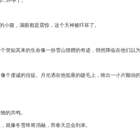
..怀孕了。"
坦的小腹，满眼都是震惊，这个天神被吓坏了。
这个突如其来的生命像一份雪山馈赠的奇迹，悄然降临在他们以
，像个虔诚的信徒。月光洒在他低垂的睫毛上，映出一小片颤动
衣物的共鸣。
淡，就像冬雪终将消融，而春天总会到来。