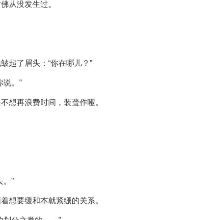
仿佛从没发生过。
皱起了眉头：“你在哪儿？”
说。”
是不想再浪费时间，装聋作哑。
。”
顺着想要缓和本就紧绷的关系。