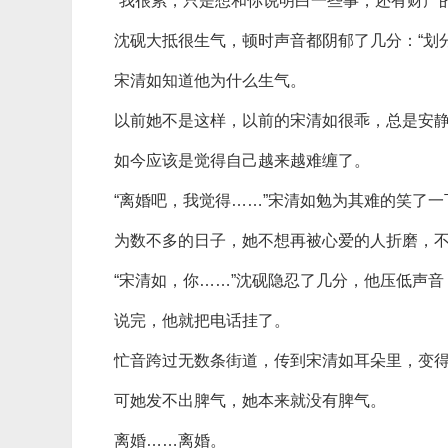
“我很累，只是想和你说明白一些事，还有财产
沈砚大抵很生气，顿时声音都阴郁了几分：“划
宋清如知道他为什么生气。
以前她不是这样，以前的宋清如很乖，总是安
如今应该是觉得自己越来越难缠了。
“离婚吧，我觉得……”宋清如勉为其难的笑了
为数不多的日子，她不想再被心爱的人折磨，
“宋清如，你……”沈砚隐忍了几分，他压低声音
说完，他就把电话挂了。
忙音跨过无数条街道，传到宋清如耳朵里，变
可她发不出脾气，她本来就没有脾气。
离婚……离婚。