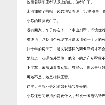
他看着满车座都被溅上的血，脸都白了。
宋清如擦了擦嘴，勉强地笑着说：“没事没事，
小陈的脸就更白了。
没有回家，车子停在了一个半山别墅，环境优
准确说，昨晚那个家现在只是宋清如一个人的
快十年的房子了，是沈砚那样的商业巨鳄才不
她知道，沈砚在外面住，他名下的房产别墅数
下了车，宋清如看着别墅。有些远，但风景很
可她不是，她是糟糠正妻。
这里天生就不是宋清如有福气享受的。
小陈还想问宋清如需要什么，却被一阵电话铃