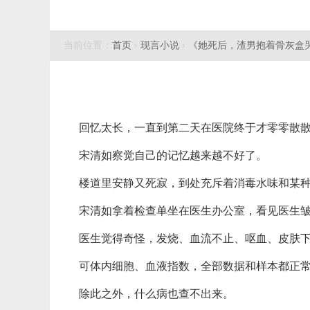
当前位置：
首页
›
现言小说
›
《她死后，渣男抱着骨灰盒
回忆太长，一直到第二天在医院终于才零零散
宋清如察觉自己的记忆越来越不好了。
楼道里安静又死寂，到处充斥着消毒水味和某
宋清如拿着检查单坐在医生办公室，看见医生
医生觉得奇怪，发烧、血流不止、呕血、皮肤
可体内细胞、血液指数，全部数据和样本都正
除此之外，什么病也查不出来。