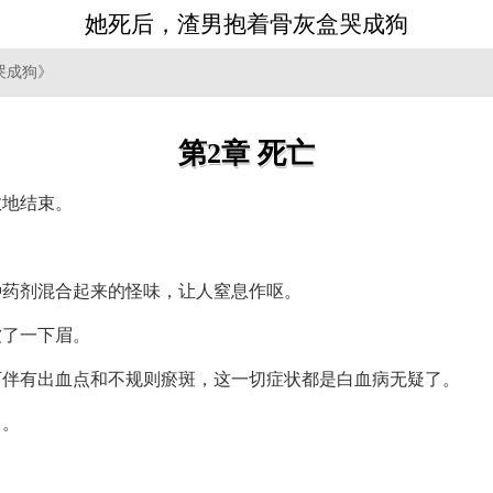
她死后，渣男抱着骨灰盒哭成狗
哭成狗》
第2章 死亡
散地结束。
种药剂混合起来的怪味，让人窒息作呕。
皱了一下眉。
下伴有出血点和不规则瘀斑，这一切症状都是白血病无疑了。
常。