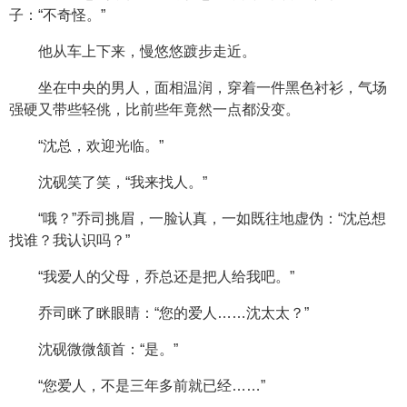
子：“不奇怪。”
他从车上下来，慢悠悠踱步走近。
坐在中央的男人，面相温润，穿着一件黑色衬衫，气场
强硬又带些轻佻，比前些年竟然一点都没变。
“沈总，欢迎光临。”
沈砚笑了笑，“我来找人。”
“哦？”乔司挑眉，一脸认真，一如既往地虚伪：“沈总想
找谁？我认识吗？”
“我爱人的父母，乔总还是把人给我吧。”
乔司眯了眯眼睛：“您的爱人……沈太太？”
沈砚微微颔首：“是。”
“您爱人，不是三年多前就已经……”