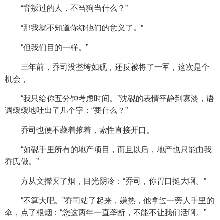
“背叛过的人，不当狗当什么？”
“那我就不知道你绑他们的意义了。”
“但我们目的一样。”
三年前，乔司没整垮如砚，还反被将了一军，这次是个
机会，
“我只给你五分钟考虑时间。”沈砚的表情平静到寡淡，语
调缓缓地吐出了几个字：“要什么？”
乔司也便不藏着掖着，索性直接开口。
“如砚手里所有的地产项目，而且以后，地产也只能由我
乔氏做。”
方从文撵灭了烟，目光阴冷：“乔司，你胃口挺大啊。”
“不算大吧。”乔司站了起来，嫌热，他拿过一旁人手里的
伞，点了根烟：“您这两年一直垄断，不能不让我们活啊。”