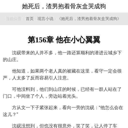
她死后，渣男抱着骨灰盒哭成狗
当前位置：
首页
›
现言小说
›
《她死后，渣男抱着骨灰盒哭成狗》
第156章 他在小心翼翼
沈砚带来的人并不多，他一路还算顺利的潜进云城乡下
的山庄。
他知道，如果两个老人真的被藏在这里，看守一定会很
严，人太多了反而容易引人注意。
可他没料到，他们到山庄的时候，已经有一群人站在了
门口，中间坐了个人，旁边站着光头。
方从文一下子紧张起来，看向一旁的沈砚：“他怎么会在
这儿？”
沈砚没想到，但也没有很意外，笑了笑，让人停了车