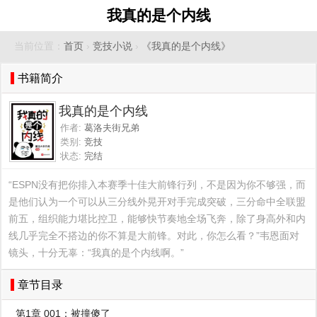
我真的是个内线
当前位置：
首页
›
竞技小说
›
《我真的是个内线》
书籍简介
我真的是个内线
作者:
葛洛夫街兄弟
类别:
竞技
状态:
完结
“ESPN没有把你排入本赛季十佳大前锋行列，不是因为你不够强，而
是他们认为一个可以从三分线外晃开对手完成突破，三分命中全联盟
前五，组织能力堪比控卫，能够快节奏地全场飞奔，除了身高外和内
线几乎完全不搭边的你不算是大前锋。对此，你怎么看？”韦恩面对
镜头，十分无辜：“我真的是个内线啊。”
章节目录
第1章 001：被撞傻了