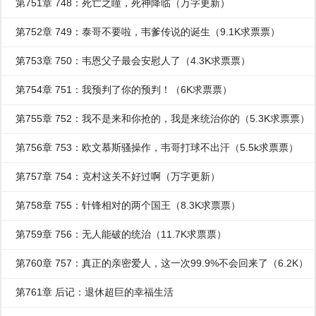
第751章 748：死亡之瞳，死神降临（万字更新）
第752章 749：泰哥不要啦，韦爹传说的诞生（9.1K求票票）
第753章 750：韦恩父子最会安慰人了（4.3K求票票）
第754章 751：我预判了你的预判！（6K求票票）
第755章 752：我不是来和你抢的，我是来统治你的（5.3K求票票）
第756章 753：欧文慕斯骚操作，韦哥打球不出汗（5.5k求票票）
第757章 754：克村这关不好过啊（万字更新）
第758章 755：针锋相对的两个国王（8.3K求票票）
第759章 756：无人能破的统治（11.7K求票票）
第760章 757：真正的亲密爱人，这一次99.9%不会回来了（6.2K）
第761章 后记：退休超巨的幸福生活