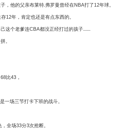
，他的父亲布莱特.弗罗曼曾经在NBA打了12年球。
生存12年，肯定也还是有点东西的。
个老爹连CBA都没正经打过的孩子......
一拼。
8比43，
就是一场三节打卡下班的战斗。
，全场33分3次抢断。