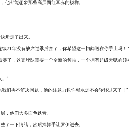
论，他都能想象那些高层面红耳赤的模样。
人快步走了出来。
连续21年没有缺席过季后赛了，你希望这一切葬送在你手上吗！？
季后赛了，这支球队需要一个全新的领袖，一个拥有超级天赋的领
。”
果我们再不解决问题，他的注意力也许就永远不会转移过来了！”
高层，他们大多面色铁青。
调整了一下情绪，然后挥挥手让罗伊进去。