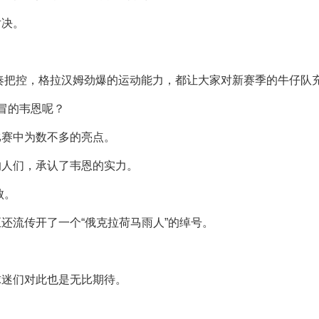
对决。
奏把控，格拉汉姆劲爆的运动能力，都让大家对新赛季的牛仔队
冒的韦恩呢？
比赛中为数不多的亮点。
的人们，承认了韦恩的实力。
败。
还流传开了一个“俄克拉荷马雨人”的绰号。
球迷们对此也是无比期待。