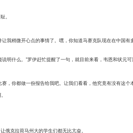
羞耻。
件让我稍微开心点的事情了。嘿，你知道马赛克队现在在中国有
能说明什么。”罗伊赶忙提醒了一句，就目前来看，韦恩和状元可
比赛，你都做一份报告给我吧。让我们看看，他究竟有没有这个本
啊。
，让俄克拉荷马州大的学生们都无比亢奋。