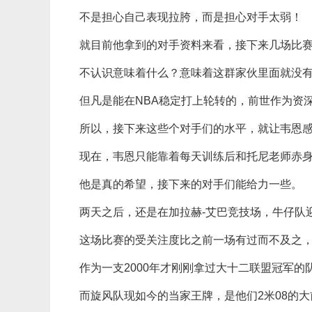
不是担心自己表现拉胯，而是担心对手太弱！
就目前他拿到的对手资料来看，接下来几场比
不认识意味着什么？意味着这群家伙里面就没有
但凡是能在NBA稳定打上轮转的，前世作为资深
所以，接下来这些个对手们的水平，就让韦恩
现在，韦恩只能靠着每天训练后和托尼老师赤
他是真的希望，接下来的对手们能给力一些。
两天之后，还是在加拉赫-艾巴竞技场，牛仔队
这场比赛的受关注度比之前一场有过而不及之，
作为一支2000年才刚刚拿过大十二联盟冠军
而旋风队现如今的当家王牌，是他们2米08的大