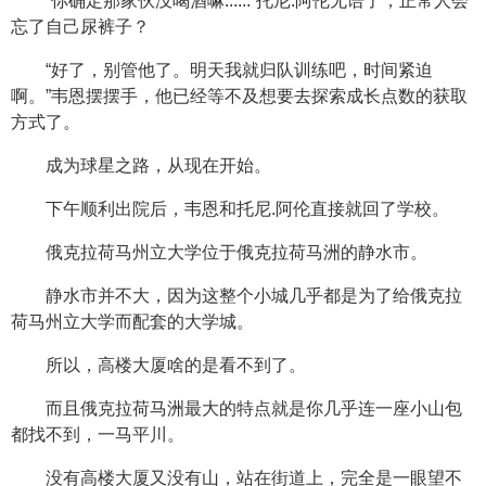
“你确定那家伙没喝酒嘛......”托尼.阿伦无语了，正常人会
忘了自己尿裤子？
“好了，别管他了。明天我就归队训练吧，时间紧迫
啊。”韦恩摆摆手，他已经等不及想要去探索成长点数的获取
方式了。
成为球星之路，从现在开始。
下午顺利出院后，韦恩和托尼.阿伦直接就回了学校。
俄克拉荷马州立大学位于俄克拉荷马洲的静水市。
静水市并不大，因为这整个小城几乎都是为了给俄克拉
荷马州立大学而配套的大学城。
所以，高楼大厦啥的是看不到了。
而且俄克拉荷马洲最大的特点就是你几乎连一座小山包
都找不到，一马平川。
没有高楼大厦又没有山，站在街道上，完全是一眼望不