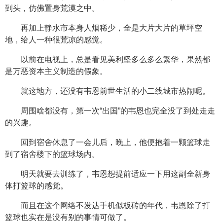
到头，仿佛置身荒漠之中。
再加上静水市本身人烟稀少，全是大片大片的草坪空
地，给人一种很荒凉的感觉。
以前在电视上，总是看见美利坚多么多么繁华，果然都
是万恶资本主义制造的假象。
就这地方，还没有韦恩前世生活的小二线城市热闹呢。
周围啥都没有，第一次“出国”的韦恩也完全没了到处走走
的兴趣。
回到宿舍休息了一会儿后，晚上，他便抱着一颗篮球走
到了宿舍楼下的篮球场内。
明天就要去训练了，韦恩想提前适应一下用这副全新身
体打篮球的感觉。
而且在这个网络不发达手机似板砖的年代，韦恩除了打
篮球也实在是没有别的事情可做了。