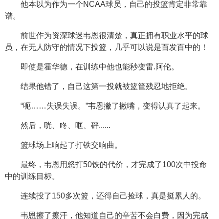
他本以为作为一个NCAA球员，自己的投篮肯定非常靠
谱。
前世作为资深球迷韦恩很清楚，真正拥有职业水平的球
员，在无人防守的情况下投篮，几乎可以说是百发百中的！
即使是霍华德，在训练中他也能秒变雷.阿伦。
结果他错了，自己这第一投就被篮筐残忍地拒绝。
“呃……失误失误。”韦恩撇了撇嘴，变得认真了起来。
然后，咣、咚、哐、砰......
篮球场上响起了打铁交响曲。
最终，韦恩用怒打50铁的代价，才完成了100次中投命
中的训练目标。
连续投了150多次篮，还得自己捡球，真是挺累人的。
韦恩擦了擦汗，他知道自己的辛苦不会白费，因为完成