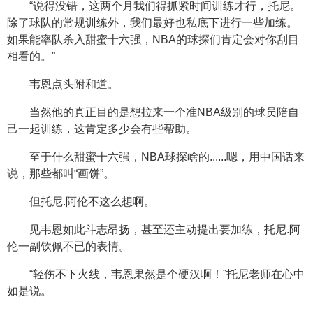
“说得没错，这两个月我们得抓紧时间训练才行，托尼。
除了球队的常规训练外，我们最好也私底下进行一些加练。
如果能率队杀入甜蜜十六强，NBA的球探们肯定会对你刮目
相看的。”
韦恩点头附和道。
当然他的真正目的是想拉来一个准NBA级别的球员陪自
己一起训练，这肯定多少会有些帮助。
至于什么甜蜜十六强，NBA球探啥的......嗯，用中国话来
说，那些都叫“画饼”。
但托尼.阿伦不这么想啊。
见韦恩如此斗志昂扬，甚至还主动提出要加练，托尼.阿
伦一副钦佩不已的表情。
“轻伤不下火线，韦恩果然是个硬汉啊！”托尼老师在心中
如是说。