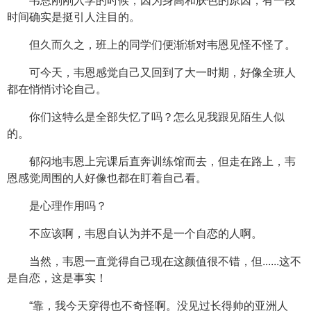
韦恩刚刚入学的时候，因为身高和肤色的原因，有一段
时间确实是挺引人注目的。
但久而久之，班上的同学们便渐渐对韦恩见怪不怪了。
可今天，韦恩感觉自己又回到了大一时期，好像全班人
都在悄悄讨论自己。
你们这特么是全部失忆了吗？怎么见我跟见陌生人似
的。
郁闷地韦恩上完课后直奔训练馆而去，但走在路上，韦
恩感觉周围的人好像也都在盯着自己看。
是心理作用吗？
不应该啊，韦恩自认为并不是一个自恋的人啊。
当然，韦恩一直觉得自己现在这颜值很不错，但......这不
是自恋，这是事实！
“靠，我今天穿得也不奇怪啊。没见过长得帅的亚洲人