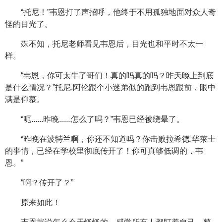
“托尼！”韦恩打了声招呼，他终于不用孤独地面对众人奇
怪的目光了。
殊不知，托尼老师看见韦恩后，目光也和平时不太一
样。
“韦恩，你可太牛了哥们！真的吗真的吗？昨天晚上到底
是什么情况？”托尼.阿伦跟个小迷弟似的跑到韦恩跟前，眼中
满是仰慕。
“呃......昨晚......怎么了吗？”韦恩已经被绕晕了。
“昨晚在波特兰啊，你还不知道吗？你击败拉希德.华莱士
的事情，已经在学校里彻底传开了！你可真够低调的，韦
恩。”
“啊？传开了？”
原来如此！