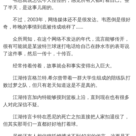
韦恩就说怎么今天怪怪的，感觉所有人都盯着自己。整
了半天，是这事儿闹的。
不过，2003年，网络媒体还不是很发达。韦恩倒是很好
奇，昨晚的事情到底被传成啥样了......
众所周知，在这个网络不发达的年代，流言能够传开，
很有可能就是某波特兰球迷打电话给自己在静水市的表哥说
了这件事，然后一传十，十传百。
经常传着传着，故事就会和事实变得出入巨大。
江湖传言格兰特.希尔曾带着一群大学生组成的陪练队打
败过梦之队，但只有老天知道这是不是真的。
江湖传言加内特能够摸到篮板上沿，直到现在也有很多
人对此深信不疑。
江湖传言卡特在悉尼的死亡之扣直接把人家扣退役了，
但其实那哥们一直都好好地打着球。