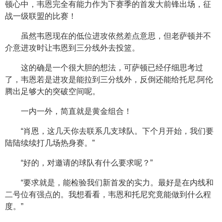
顿心中，韦恩完全有能力作为下赛季的首发大前锋出场，征
战一级联盟的比赛！
虽然韦恩现在的低位进攻依然差点意思，但老萨顿并不
介意进攻时让韦恩到三分线外去投篮。
这的确是一个很大胆的想法，可萨顿已经仔细思考过
了，韦恩若是进攻是能拉到三分线外，反倒还能给托尼.阿伦
腾出足够大的突破空间呢。
一内一外，简直就是黄金组合！
“肖恩，这几天你去联系几支球队。下个月开始，我们要
陆陆续续打几场热身赛。”
“好的，对邀请的球队有什么要求呢？”
“要求就是，能检验我们新首发的实力。最好是在内线和
二号位有强点的。我想看看，韦恩和托尼究竟能做到什么程
度。”