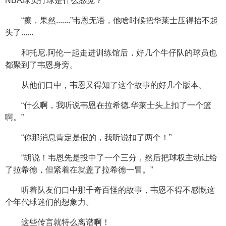
NBA球员打球是什么感觉？”
“擦，果然.......”韦恩无语，他啥时候把华莱士压得抬不起
头了......
和托尼.阿伦一起走进训练馆后，好几个牛仔队的球员也
都聚到了韦恩身旁。
从他们口中，韦恩又得知了这个故事的好几个版本。
“什么啊，我听说韦恩在拉希德.华莱士头上扣了一个篮
啊。”
“你那消息肯定是假的，我听说扣了两个！”
“胡说！韦恩先是投中了一个三分，然后把球权主动让给
了拉希德，但紧着在就盖了拉希德一冒。”
听着队友们口中那千奇百怪的故事，韦恩不得不感慨这
个年代球迷们的想象力。
这些传言就特么离谱啊！