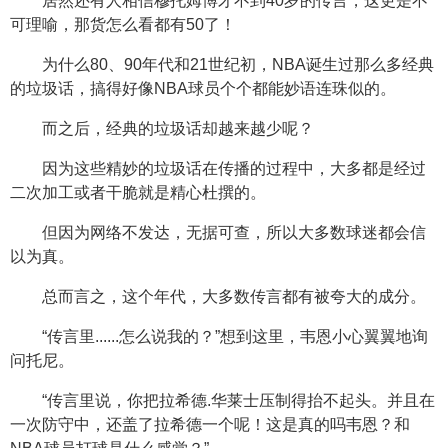
居然还有人相信穆托姆博才不到40岁的传言，这更是不
可理喻，那货怎么看都有50了！
为什么80、90年代和21世纪初，NBA诞生过那么多经典
的垃圾话，搞得好像NBA球员个个都能妙语连珠似的。
而之后，经典的垃圾话却越来越少呢？
因为这些精妙的垃圾话在传播的过程中，大多都是经过
二次加工或者干脆就是精心杜撰的。
但因为网络不发达，无据可查，所以大多数球迷都会信
以为真。
总而言之，这个年代，大多数传言都有被夸大的成分。
“传言里......怎么说我的？”想到这里，韦恩小心翼翼地询
问托尼。
“传言里说，你把拉希德.华莱士压制得抬不起头。并且在
一次防守中，还盖了拉希德一个呢！这是真的吗韦恩？和