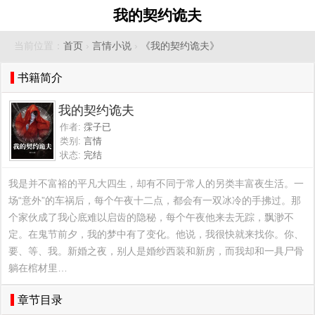
我的契约诡夫
当前位置：
首页
›
言情小说
›
《我的契约诡夫》
书籍简介
我的契约诡夫
作者:
霂子已
类别:
言情
状态:
完结
我是并不富裕的平凡大四生，却有不同于常人的另类丰富夜生活。一
场“意外”的车祸后，每个午夜十二点，都会有一双冰冷的手拂过。那
个家伙成了我心底难以启齿的隐秘，每个午夜他来去无踪，飘渺不
定。在鬼节前夕，我的梦中有了变化。他说，我很快就来找你。你、
要、等、我。新婚之夜，别人是婚纱西装和新房，而我却和一具尸骨
躺在棺材里…
章节目录