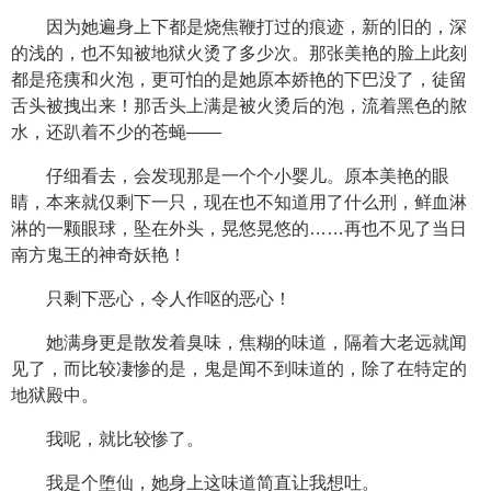
因为她遍身上下都是烧焦鞭打过的痕迹，新的旧的，深
的浅的，也不知被地狱火烫了多少次。那张美艳的脸上此刻
都是疮痍和火泡，更可怕的是她原本娇艳的下巴没了，徒留
舌头被拽出来！那舌头上满是被火烫后的泡，流着黑色的脓
水，还趴着不少的苍蝇——
仔细看去，会发现那是一个个小婴儿。原本美艳的眼
睛，本来就仅剩下一只，现在也不知道用了什么刑，鲜血淋
淋的一颗眼球，坠在外头，晃悠晃悠的……再也不见了当日
南方鬼王的神奇妖艳！
只剩下恶心，令人作呕的恶心！
她满身更是散发着臭味，焦糊的味道，隔着大老远就闻
见了，而比较凄惨的是，鬼是闻不到味道的，除了在特定的
地狱殿中。
我呢，就比较惨了。
我是个堕仙，她身上这味道简直让我想吐。