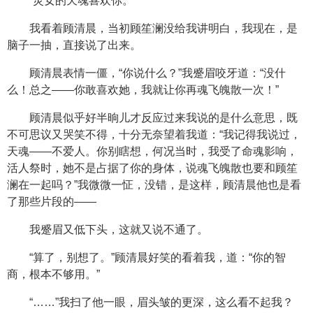
“灵女的天魂喜欢你。”
我看着顾清晨，当初顾笙澜没给我讲明白，我现在，是
脑子一抽，直接说了出来。
顾清晨表情一僵，“你说什么？”我蹙眉咬牙道：“没什
么！总之——你敢喜欢她，我就让你再魂飞魄散一次！”
顾清晨似乎好半晌儿才反应过来我说的是什么意思，既
不可思议又哭笑不得，十分无奈望着我道：“我记得我说过，
天魂——不爱人。你别瞎想，何况当时，我受了命魂影响，
活人祭时，她不是占据了你的身体，说魂飞魄散也要和顾笙
澜在一起吗？”我微微一怔，没错，是这样，顾清晨他也是看
了那些片段的——
我蹙眉又低下头，这就又说不通了。
“算了，别想了。”顾清晨好笑的看着我，道：“你的智
商，根本不够用。”
“……”我扫了他一眼，眉头皱的更深，这么看不起我？