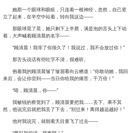
她那一个眼球和眼眶，只连着一根神经，忽然，自己竖
立了起来，在半空中站着，转向我这边——
那眼球晃了晃，她只剩下上半唇，满是泡的舌头上下动
着，大声喊着顾清晨的名字——
“顾清晨！我等了你很久了！我说过，我不会放过你！”
那舌头说话有些吐字不清，很难听。
抱着我的顾清晨皱了皱眉看向云栖道：“你敢动她，我回
来后，会让你尝到——当日你给我的痛苦，千万倍！”
“唔，顾清晨，你——”
我敏锐的察觉到了，顾清晨要把我……丢下。果不其
然，他说完后就把我丢了下去，“别过来！离得越远越好！”
他对我说完，就朝着夭目童飞了过去——