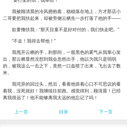
“要打架的话，我奉陪！”
我被顾清晨的冷风拥抱着，稳稳落在地上，方才那店小
二哥要把我扶起来，却被旁侧云栖先一步打落了他的手——
欲要搀扶我：“那夭目童不是好对付的，我们快走吧。”
“不走！我得去帮他！”
我甩开云栖的手，刹那间，一股黑色的雾气从我掌心发
出，那云栖显然没想到我会忽然出手，他以为我只是弱弱
的，被我这么一击之下，竟然一口血喷了出来，飞出去了数
米。
我诧异的回过头，然后，看着他捂着心口不可思议的看
着我，没死就好！我继续往前跑。感觉得到，顾清晨！已经
离我很远了！他不能够离我太远的他忘记了吗！
上一页
目录
下一页