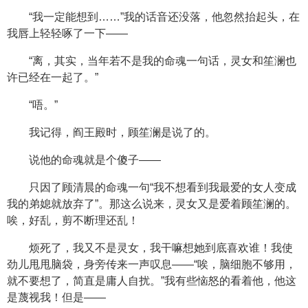
“我一定能想到……”我的话音还没落，他忽然抬起头，在
我唇上轻轻啄了一下——
“离，其实，当年若不是我的命魂一句话，灵女和笙澜也
许已经在一起了。”
“唔。”
我记得，阎王殿时，顾笙澜是说了的。
说他的命魂就是个傻子——
只因了顾清晨的命魂一句“我不想看到我最爱的女人变成
我的弟媳就放弃了”。那这么说来，灵女又是爱着顾笙澜的。
唉，好乱，剪不断理还乱！
烦死了，我又不是灵女，我干嘛想她到底喜欢谁！我使
劲儿甩甩脑袋，身旁传来一声叹息——“唉，脑细胞不够用，
就不要想了，简直是庸人自扰。”我有些恼怒的看着他，他这
是蔑视我！但是——