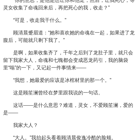
“你的意思，是他是想让你和他走，然后，让我死心，等
灵女收集了命魂回来后，再把死心的我，收走？”
“可是，收走我干什么。”
顾清晨蹙眉道：“她和喜欢她的命魂在一起，如果进了龙
腹后，可能就只剩下我了。”
是啊，如果收集齐了，千年之后到了龙肚子里，就只会
留下我家大人，命魂和七魄都会变成恶龙药引，我的脑袋
里“嗡”的一下，又记起一件事情来——
“我想，她最爱的应该是冰棺材里的那一个。”
这是顾笙澜曾经在梦里跟我说的一句话。
这话——是什么意思？难道，灵女，不爱顾笙澜，爱的
是——
我家大人？
“大人。”我抬起头看着顾清晨俊逸冷酷的脸颊。