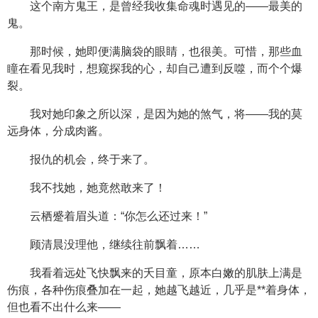
这个南方鬼王，是曾经我收集命魂时遇见的——最美的
鬼。
那时候，她即便满脑袋的眼睛，也很美。可惜，那些血
瞳在看见我时，想窥探我的心，却自己遭到反噬，而个个爆
裂。
我对她印象之所以深，是因为她的煞气，将——我的莫
远身体，分成肉酱。
报仇的机会，终于来了。
我不找她，她竟然敢来了！
云栖蹙着眉头道：“你怎么还过来！”
顾清晨没理他，继续往前飘着……
我看着远处飞快飘来的夭目童，原本白嫩的肌肤上满是
伤痕，各种伤痕叠加在一起，她越飞越近，几乎是**着身体，
但也看不出什么来——