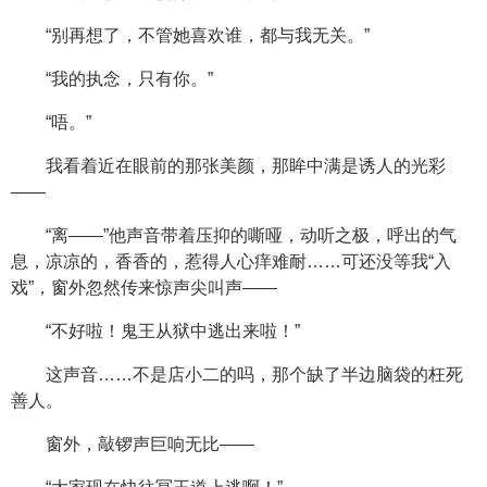
“别再想了，不管她喜欢谁，都与我无关。”
“我的执念，只有你。”
“唔。”
我看着近在眼前的那张美颜，那眸中满是诱人的光彩
——
“离——”他声音带着压抑的嘶哑，动听之极，呼出的气
息，凉凉的，香香的，惹得人心痒难耐……可还没等我“入
戏”，窗外忽然传来惊声尖叫声——
“不好啦！鬼王从狱中逃出来啦！”
这声音……不是店小二的吗，那个缺了半边脑袋的枉死
善人。
窗外，敲锣声巨响无比——