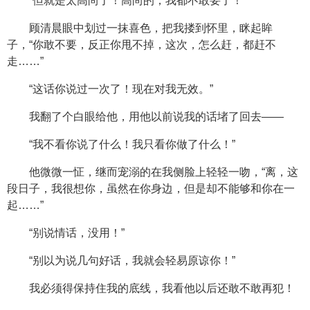
“但就是太高尚了！高尚的，我都不敢要了！”
顾清晨眼中划过一抹喜色，把我搂到怀里，眯起眸
子，“你敢不要，反正你甩不掉，这次，怎么赶，都赶不
走……”
“这话你说过一次了！现在对我无效。”
我翻了个白眼给他，用他以前说我的话堵了回去——
“我不看你说了什么！我只看你做了什么！”
他微微一怔，继而宠溺的在我侧脸上轻轻一吻，“离，这
段日子，我很想你，虽然在你身边，但是却不能够和你在一
起……”
“别说情话，没用！”
“别以为说几句好话，我就会轻易原谅你！”
我必须得保持住我的底线，我看他以后还敢不敢再犯！