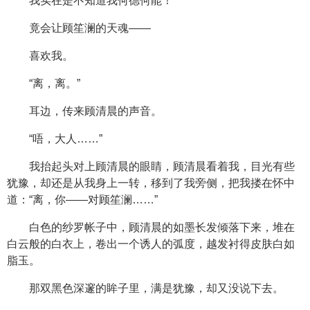
我实在是不知道我何德何能！
竟会让顾笙澜的天魂——
喜欢我。
“离，离。”
耳边，传来顾清晨的声音。
“唔，大人……”
我抬起头对上顾清晨的眼睛，顾清晨看着我，目光有些
犹豫，却还是从我身上一转，移到了我旁侧，把我搂在怀中
道：“离，你——对顾笙澜……”
白色的纱罗帐子中，顾清晨的如墨长发倾落下来，堆在
白云般的白衣上，卷出一个诱人的弧度，越发衬得皮肤白如
脂玉。
那双黑色深邃的眸子里，满是犹豫，却又没说下去。