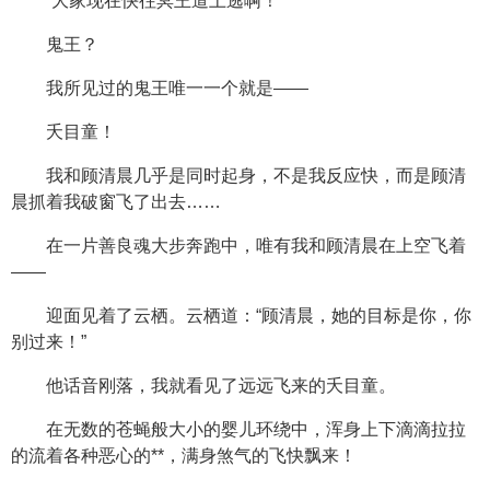
“大家现在快往冥王道上逃啊！”
鬼王？
我所见过的鬼王唯一一个就是——
夭目童！
我和顾清晨几乎是同时起身，不是我反应快，而是顾清
晨抓着我破窗飞了出去……
在一片善良魂大步奔跑中，唯有我和顾清晨在上空飞着
——
迎面见着了云栖。云栖道：“顾清晨，她的目标是你，你
别过来！”
他话音刚落，我就看见了远远飞来的夭目童。
在无数的苍蝇般大小的婴儿环绕中，浑身上下滴滴拉拉
的流着各种恶心的**，满身煞气的飞快飘来！