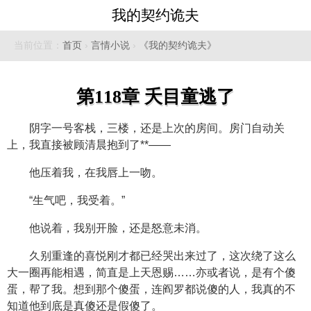
我的契约诡夫
当前位置：
首页
›
言情小说
›
《我的契约诡夫》
第118章 夭目童逃了
阴字一号客栈，三楼，还是上次的房间。房门自动关
上，我直接被顾清晨抱到了**——
他压着我，在我唇上一吻。
“生气吧，我受着。”
他说着，我别开脸，还是怒意未消。
久别重逢的喜悦刚才都已经哭出来过了，这次绕了这么
大一圈再能相遇，简直是上天恩赐……亦或者说，是有个傻
蛋，帮了我。想到那个傻蛋，连阎罗都说傻的人，我真的不
知道他到底是真傻还是假傻了。