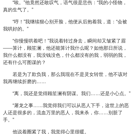
“唉。”他竟然还敢叹气，语气很是悲伤：“我的小怪物，
真的生气了。”
“哼！”我继续狠心别开脸，他便从后抱着我，道：“会被
我哄好的。”
“你慢慢哄着吧！”我说着转过身去，瞬间却又皱紧了眉
——算计，顾笙澜，他还能算计我什么呢？如他那日所说，
我什么都没有，我没钱没色，什么都没有的我，弱弱的我，
还有什么可图谋的？
若是为了欺负我，那么我现在不是灵女转世，他不该对
我再继续折磨的……
“离，我还是觉得顾笙澜有阴谋。我们……还是小心点。”
“屠龙之事……我觉得我们可以从恶人下手，这世上的恶
人还是很多的，流血万里的恶人，我来杀，你……别脏了
手。”
他说着圈紧了我，我觉得心里很暖。