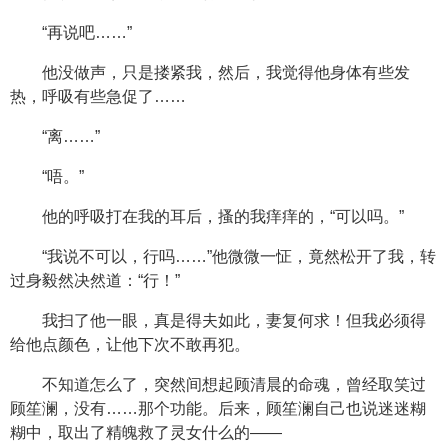
“再说吧……”
他没做声，只是搂紧我，然后，我觉得他身体有些发
热，呼吸有些急促了……
“离……”
“唔。”
他的呼吸打在我的耳后，搔的我痒痒的，“可以吗。”
“我说不可以，行吗……”他微微一怔，竟然松开了我，转
过身毅然决然道：“行！”
我扫了他一眼，真是得夫如此，妻复何求！但我必须得
给他点颜色，让他下次不敢再犯。
不知道怎么了，突然间想起顾清晨的命魂，曾经取笑过
顾笙澜，没有……那个功能。后来，顾笙澜自己也说迷迷糊
糊中，取出了精魄救了灵女什么的——