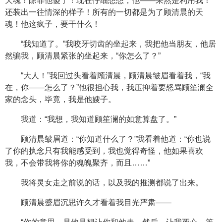
天魂！除非他傻了！现在仔细想想，他——果然是利用我！
还装出一往情深的样子！所有的一切都是为了顾清晨的天
魂！他这疯子，要干什么！
“我知道了。”我咬牙切齿的坐起来，我把他当朋友，他居
然骗我，顾清晨紧张的坐起来，“你怎么了？”
“大人！”我回过头看着顾清晨，顾清晨皱眉看着我，“我
在，你——怎么了？”他很担心我，我压抑着要怒骂顾笙澜全
家的念头，毕竟，我是他嫂子。
我道：“我想，我知道顾笙澜的如意算盘了。”
顾清晨皱眉道：“你知道什么了？”我看着他道：“你也说
了你的执念只有我能感受到，我也觉得奇怪，他如果喜欢
我，不会带我将你的魂魄聚齐，而且……”
我将灵女走之前说的话，以及我的推测都说了出来。
顾清晨蹙眉沉思许久才看着我目光严肃——