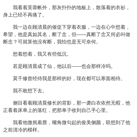
我看着芙蓉帐外，那灰扑扑的地板上，散落着的衣衫，
身上已经不再痛了。
我一边在顾清晨的催促下穿着衣服，一边在心中想着，
希望，他是真如其名，断了念，但——真断了念又何必叫做
断念？可就算他没有断，我怕也是无可奈何。
想着想着，我又有些低沉。
若是顾清晨成了仙，他以后——也会那样冷吗。
莫千修曾经待我是那样的好，现在都可以寒面相待。
我不敢想下去。
侧目看着顾清晨修长的背影，那一袭白衣依然无暇，他
正看着床单上的落红，把那单子收到自己手心里。
我看他微抿着唇，嘴角微勾起的俊美侧颜，联想到了他
之前清冷的模样。