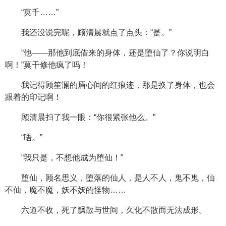
“莫千……”
我还没说完呢，顾清晨就点了点头：“是。”
“他——那他到底借来的身体，还是堕仙了？你说明白
啊！”莫千修他疯了吗！
我记得顾笙澜的眉心间的红痕迹，那是换了身体，也会
跟着的印记啊！
顾清晨扫了我一眼：“你很紧张他么。”
“唔。”
“我只是，不想他成为堕仙！”
堕仙，顾名思义，堕落的仙人，是人不人，鬼不鬼，仙
不仙，魔不魔，妖不妖的怪物……
六道不收，死了飘散与世间，久化不散而无法成形。