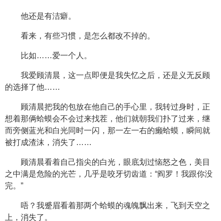
他还是有洁癖。
看来，有些习惯，是怎么都改不掉的。
比如……爱一个人。
我爱顾清晨，这一点即便是我失忆之后，还是义无反顾
的选择了他……
顾清晨把我的包放在他自己的手心里，我转过身时，正
想着那俩蛤蟆会不会过来找茬，他们就朝我们扑了过来，继
而旁侧蓝光和白光同时一闪，那一左一右的癞蛤蟆，瞬间就
被打成渣沫，消失了……
顾清晨看着自己指尖的白光，眼底划过恼怒之色，美目
之中满是危险的光芒，几乎是咬牙切齿道：“阎罗！我跟你没
完。”
唔？我蹙眉看着那两个蛤蟆的魂魄飘出来，飞到天空之
上，消失了。