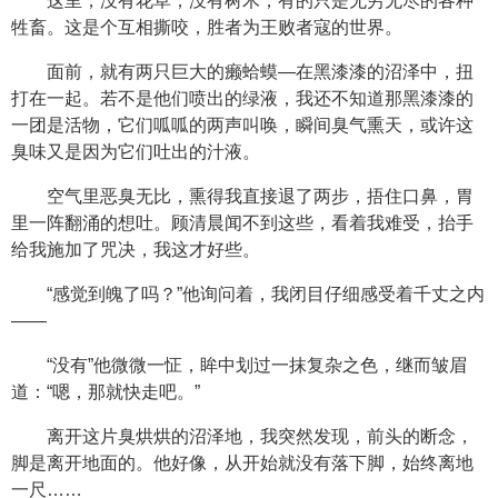
这里，没有花草，没有树木，有的只是无穷无尽的各种
牲畜。这是个互相撕咬，胜者为王败者寇的世界。
面前，就有两只巨大的癞蛤蟆—在黑漆漆的沼泽中，扭
打在一起。若不是他们喷出的绿液，我还不知道那黑漆漆的
一团是活物，它们呱呱的两声叫唤，瞬间臭气熏天，或许这
臭味又是因为它们吐出的汁液。
空气里恶臭无比，熏得我直接退了两步，捂住口鼻，胃
里一阵翻涌的想吐。顾清晨闻不到这些，看着我难受，抬手
给我施加了咒决，我这才好些。
“感觉到魄了吗？”他询问着，我闭目仔细感受着千丈之内
——
“没有”他微微一怔，眸中划过一抹复杂之色，继而皱眉
道：“嗯，那就快走吧。”
离开这片臭烘烘的沼泽地，我突然发现，前头的断念，
脚是离开地面的。他好像，从开始就没有落下脚，始终离地
一尺……