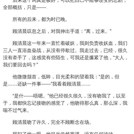
后来这个词真是极好，可以把自己不能够改变的悲剧，
全部概括，只是——
所有的后来，都为时已晚。
顾清晨叹息之后，对我伸出手道：“离，过来。”
顾清晨这一年来一直忙着破妖，我则负责收妖血，我们
三人一直浴血奋战，从没有停歇过。我走过去，已经，很久
没有牵手了，这感觉有些陌生，可我还是攥紧了他，“大人，
我们要回去吗？”
他微微颔首，低眸，目光柔和的望着我：“是的，但
是……还缺一件事——”我看着顾清晨……
“是什——唔嗯。”他已经很久很久，没有吻我了，以至
于，我都快忘记接吻的感觉了，他吻得那么真，那么深，我
喘不过气来。
顾清晨吻了许久，完全不顾断念在场。