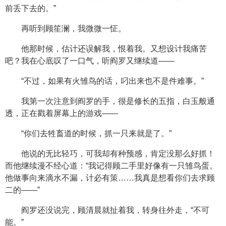
前丢下去的。”
再听到顾笙澜，我微微一怔。
他那时候，估计还误解我，恨着我。又想设计我痛苦
吧？我在心底叹了一口气，听阎罗又继续道——
“不过，如果有火雏鸟的话，叼出来也不是件难事。”
我第一次注意到阎罗的手，很是修长的五指，白玉般通
透，正在戳着屏幕上的游戏——
“你们去牲畜道的时候，抓一只来就是了。”
他说的无比轻巧，可我却有种预感，肯定没那么好抓！
而他继续漫不经心道：“我记得顾二手里好像有一只雏鸟蛋。
他做事向来滴水不漏，计必有策……我真是想看你们去求顾
二的——”
阎罗还没说完，顾清晨就扯着我，转身往外走，“不可
能。”