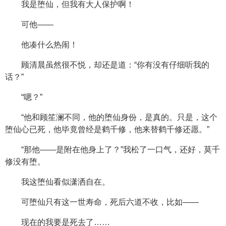
我是堕仙，但我有大人保护啊！
可他——
他凑什么热闹！
顾清晨虽然很不悦，却还是道：“你有没有仔细听我的
话？”
“嗯？”
“他和顾笙澜不同，他的堕仙身份，是真的。只是，这个
堕仙心已死，他毕竟曾经是鹤千修，他来替鹤千修还愿。”
“那他——是附在他身上了？”我松了一口气，还好，莫千
修没有堕。
我这堕仙看似潇洒自在。
可堕仙只有这一世寿命，死后六道不收，比如——
现在的我要是死去了……