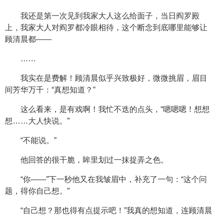
我还是第一次见到我家大人这么给面子，当日阎罗殿
上，我家大人对阎罗都冷眼相待，这个断念到底哪里能够让
顾清晨都——
……
我实在是费解！顾清晨似乎兴致极好，微微挑眉，眉目
间芳华万千：“真想知道？”
这么看来，是有戏啊！我忙不迭的点头，“嗯嗯嗯！想想
想……大人快说。”
“不能说。”
他回答的很干脆，眸里划过一抹捉弄之色。
“你——”下一秒他又在我皱眉中，补充了一句：“这个问
题，得你自己想。”
“自己想？那也得有点提示吧！”我真的想知道，连顾清晨