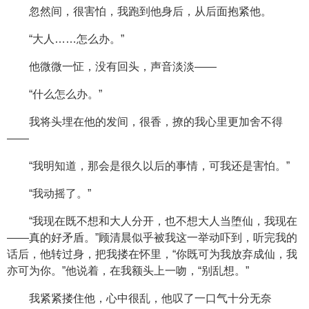
忽然间，很害怕，我跑到他身后，从后面抱紧他。
“大人……怎么办。”
他微微一怔，没有回头，声音淡淡——
“什么怎么办。”
我将头埋在他的发间，很香，撩的我心里更加舍不得
——
“我明知道，那会是很久以后的事情，可我还是害怕。”
“我动摇了。”
“我现在既不想和大人分开，也不想大人当堕仙，我现在
——真的好矛盾。”顾清晨似乎被我这一举动吓到，听完我的
话后，他转过身，把我搂在怀里，“你既可为我放弃成仙，我
亦可为你。”他说着，在我额头上一吻，“别乱想。”
我紧紧搂住他，心中很乱，他叹了一口气十分无奈