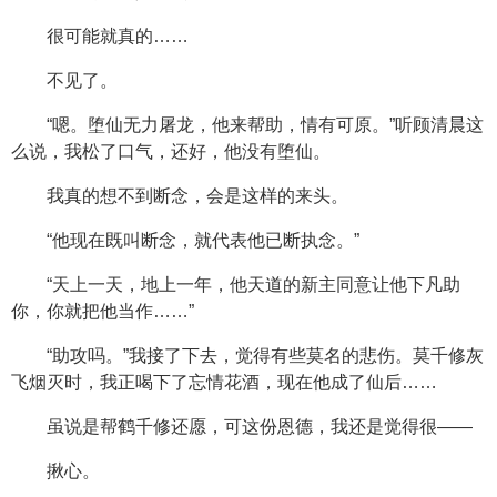
很可能就真的……
不见了。
“嗯。堕仙无力屠龙，他来帮助，情有可原。”听顾清晨这
么说，我松了口气，还好，他没有堕仙。
我真的想不到断念，会是这样的来头。
“他现在既叫断念，就代表他已断执念。”
“天上一天，地上一年，他天道的新主同意让他下凡助
你，你就把他当作……”
“助攻吗。”我接了下去，觉得有些莫名的悲伤。莫千修灰
飞烟灭时，我正喝下了忘情花酒，现在他成了仙后……
虽说是帮鹤千修还愿，可这份恩德，我还是觉得很——
揪心。