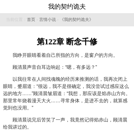
我的契约诡夫
当前位置：
首页
›
言情小说
›
《我的契约诡夫》
第122章 断念千修
我睁开眼睛看着自己所指的方向，是窗户的方向。
顾清晨声音自耳边响起：“嗯，有多远？”
以我往常在人间找魂魄的经历来推测的话，我再次闭上
眼睛，蹙眉道：“很远，我不是很确定，我没尝试过感应这么
远的地方……”顾清晨皱眉道：“我想，那应该是焰赤山方向。
那里常年烧着漫天大火……寻常身体，是进不去的，就算感
觉到也没用。”
顾清晨说完后苦笑了一声，我竟然记得焰赤山，顾清晨
给我讲过的。