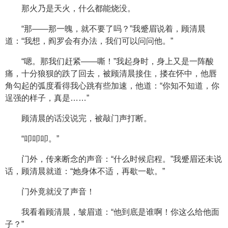
那火乃是天火，什么都能烧没。
“那——那一魄，就不要了吗？”我蹙眉说着，顾清晨
道：“我想，阎罗会有办法，我们可以问问他。”
“嗯。那我们赶紧——嘶！”我起身时，身上又是一阵酸
痛，十分狼狈的跌了回去，被顾清晨接住，搂在怀中，他唇
角勾起的弧度看得我心跳有些加速，他道：“你知不知道，你
逞强的样子，真是……”
顾清晨的话没说完，被敲门声打断。
“叩叩叩。”
门外，传来断念的声音：“什么时候启程。”我蹙眉还未说
话，顾清晨就道：“她身体不适，再歇一歇。”
门外竟就没了声音！
我看着顾清晨，皱眉道：“他到底是谁啊！你这么给他面
子？”