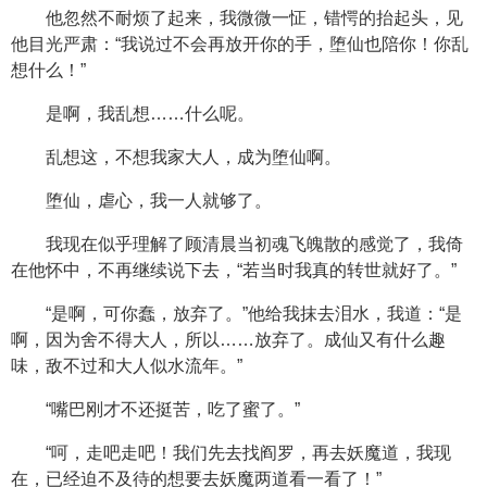
他忽然不耐烦了起来，我微微一怔，错愕的抬起头，见
他目光严肃：“我说过不会再放开你的手，堕仙也陪你！你乱
想什么！”
是啊，我乱想……什么呢。
乱想这，不想我家大人，成为堕仙啊。
堕仙，虐心，我一人就够了。
我现在似乎理解了顾清晨当初魂飞魄散的感觉了，我倚
在他怀中，不再继续说下去，“若当时我真的转世就好了。”
“是啊，可你蠢，放弃了。”他给我抹去泪水，我道：“是
啊，因为舍不得大人，所以……放弃了。成仙又有什么趣
味，敌不过和大人似水流年。”
“嘴巴刚才不还挺苦，吃了蜜了。”
“呵，走吧走吧！我们先去找阎罗，再去妖魔道，我现
在，已经迫不及待的想要去妖魔两道看一看了！”