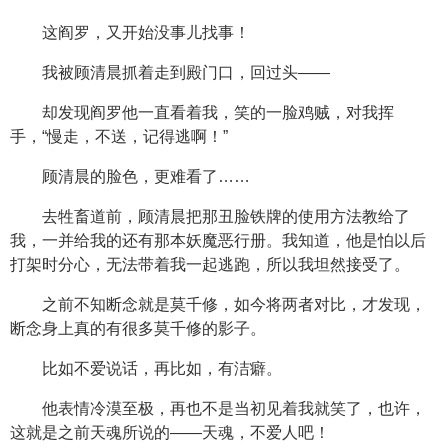
这阎罗，又开始没事儿找事！
我被顾清晨抓着走到殿门口，回过头——
却发现阎罗他一直看着我，笑的一脸鸡贼，对我挥
手，“慢走，不送，记得逃啊！”
顾清晨的脸色，更难看了……
去牲畜道前，顾清晨把那丑脸铁牌的使用方法教给了
我，一并给我的还有那本妖魔恶行册。我知道，他是怕以后
打架时分心，无法带着我一起逃跑，所以我坦然接受了。
之前不知断念就是莫千修，如今将两者对比，才发现，
断念身上真的有很多莫千修的影子。
比如不爱说话，再比如，有洁癖。
他表情冷漠至极，再也不是当初见着我就笑了，也许，
这就是之前天魂所说的——天魂，不爱人吧！