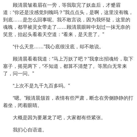
顾清晨皱着眉在一旁，等我取完了妖血后，才蹙眉
道：“你还是没感觉到魄吗？”我点点头，是啊，这里没有魄，
到底……是怎么回事呢。我不敢言说，因为我怀疑，这里的
魂魄，都早被灵女带走了……顾清晨眼眸中划过一抹无奈的
笑意，抬起头看着天空道：“看来，是天意了。”
“什么天意……”我心底很没底，却不敢说。
顾清晨看着我道：“马上万妖了吧？”我拿出招魂铃，取下
塞子，摇晃两下，“不知道，都算不清楚了。等黑白无常来
了，问一问。”
“上次不是九千九百多吗。”
“嗯。”顾清晨颔首，表情有些严肃，断念在旁侧静静的打
着坐，闭着眼睛。
大概是因为要屠龙了吧，大家都有些紧张。
我扪心自语道。