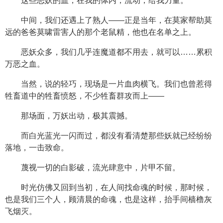
这些恶妖的血，在我的体内，流动，给我力量。
中间，我们还遇上了熟人——正是当年，在莫家帮助莫
远的爸爸莫啸雷害人的那个老鼠精，他也在名单之上。
恶妖众多，我们几乎连魔道都不用去，就可以……累积
万恶之血。
当然，说的轻巧，现场是一片血肉横飞。我们也曾惹得
牲畜道中的牲畜愤怒，不少牲畜群攻而上——
那场面，万妖出动，极其震撼。
而白光蓝光一闪而过，都没有看清楚那些妖就已经纷纷
落地，一击致命。
蔑视一切的白影破，流光肆意中，片甲不留。
时光仿佛又回到当初，在人间找命魂的时候，那时候，
也是我们三个人，顾清晨的命魂，也是这样，抬手间樯橹灰
飞烟灭。