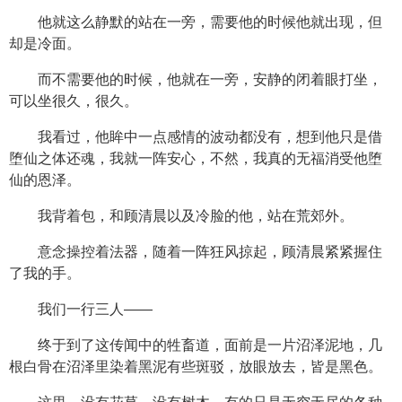
他就这么静默的站在一旁，需要他的时候他就出现，但
却是冷面。
而不需要他的时候，他就在一旁，安静的闭着眼打坐，
可以坐很久，很久。
我看过，他眸中一点感情的波动都没有，想到他只是借
堕仙之体还魂，我就一阵安心，不然，我真的无福消受他堕
仙的恩泽。
我背着包，和顾清晨以及冷脸的他，站在荒郊外。
意念操控着法器，随着一阵狂风掠起，顾清晨紧紧握住
了我的手。
我们一行三人——
终于到了这传闻中的牲畜道，面前是一片沼泽泥地，几
根白骨在沼泽里染着黑泥有些斑驳，放眼放去，皆是黑色。