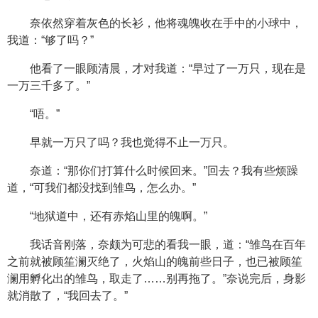
奈依然穿着灰色的长衫，他将魂魄收在手中的小球中，
我道：“够了吗？”
他看了一眼顾清晨，才对我道：“早过了一万只，现在是
一万三千多了。”
“唔。”
早就一万只了吗？我也觉得不止一万只。
奈道：“那你们打算什么时候回来。”回去？我有些烦躁
道，“可我们都没找到雏鸟，怎么办。”
“地狱道中，还有赤焰山里的魄啊。”
我话音刚落，奈颇为可悲的看我一眼，道：“雏鸟在百年
之前就被顾笙澜灭绝了，火焰山的魄前些日子，也已被顾笙
澜用孵化出的雏鸟，取走了……别再拖了。”奈说完后，身影
就消散了，“我回去了。”