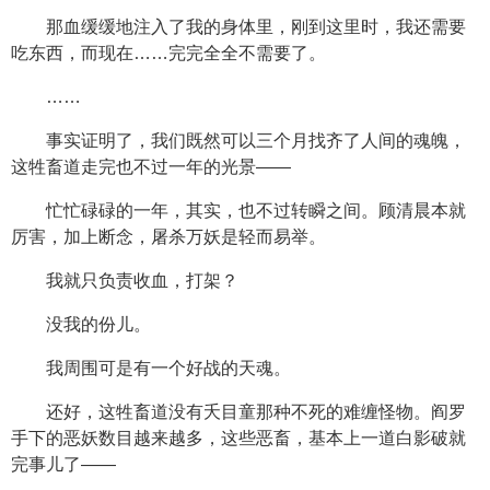
那血缓缓地注入了我的身体里，刚到这里时，我还需要
吃东西，而现在……完完全全不需要了。
……
事实证明了，我们既然可以三个月找齐了人间的魂魄，
这牲畜道走完也不过一年的光景——
忙忙碌碌的一年，其实，也不过转瞬之间。顾清晨本就
厉害，加上断念，屠杀万妖是轻而易举。
我就只负责收血，打架？
没我的份儿。
我周围可是有一个好战的天魂。
还好，这牲畜道没有夭目童那种不死的难缠怪物。阎罗
手下的恶妖数目越来越多，这些恶畜，基本上一道白影破就
完事儿了——