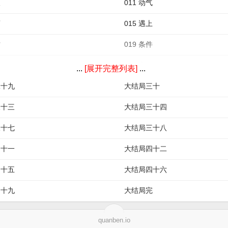
人
011 动气
药
015 遇上
忙
019 条件
事
023 贵人
...
[展开完整列表]
...
二十九
大结局三十
三十三
大结局三十四
三十七
大结局三十八
四十一
大结局四十二
四十五
大结局四十六
四十九
大结局完
quanben.io