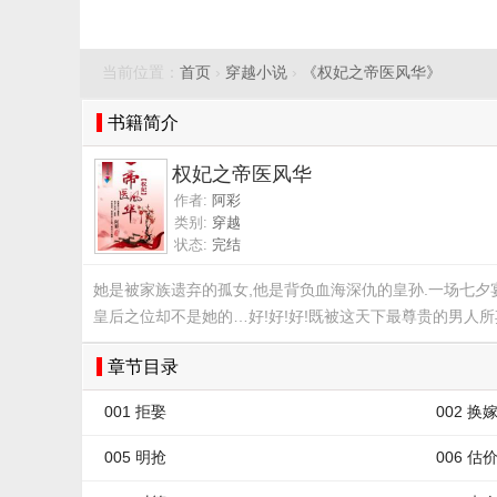
当前位置：
首页
›
穿越小说
›
《权妃之帝医风华》
书籍简介
权妃之帝医风华
作者:
阿彩
类别:
穿越
状态:
完结
她是被家族遗弃的孤女,他是背负血海深仇的皇孙.一场七夕宴
皇后之位却不是她的…好!好!好!既被这天下最尊贵的男人所
章节目录
001 拒娶
002 换
005 明抢
006 估