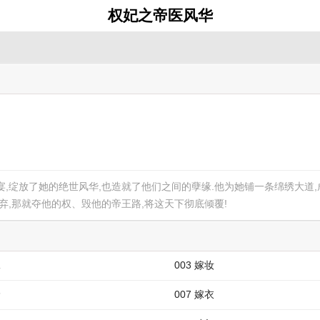
权妃之帝医风华
,绽放了她的绝世风华,也造就了他们之间的孽缘.他为她铺一条绵绣大道,
弃,那就夺他的权、毁他的帝王路,将这天下彻底倾覆!
嫁
003 嫁妆
价
007 嫁衣