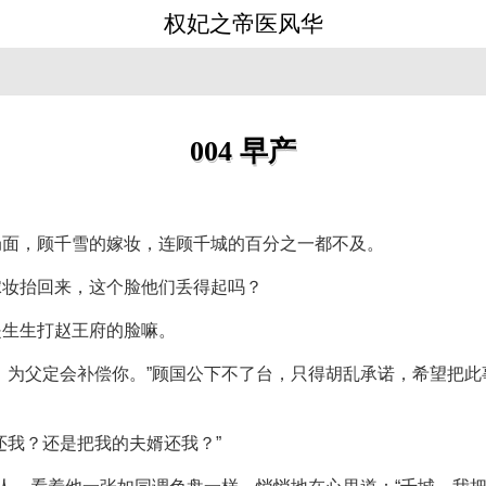
权妃之帝医风华
004 早产
局面，顾千雪的嫁妆，连顾千城的百分之一都不及。
嫁妆抬回来，这个脸他们丢得起吗？
是生生打赵王府的脸嘛。
，为父定会补偿你。”顾国公下不了台，只得胡乱承诺，希望把
还我？还是把我的夫婿还我？”