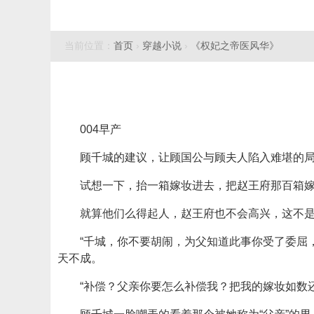
当前位置：
首页
›
穿越小说
›
《权妃之帝医风华》
004早产
顾千城的建议，让顾国公与顾夫人陷入难堪的
试想一下，抬一箱嫁妆进去，把赵王府那百箱
就算他们么得起人，赵王府也不会高兴，这不
“千城，你不要胡闹，为父知道此事你受了委屈
天不成。
“补偿？父亲你要怎么补偿我？把我的嫁妆如数