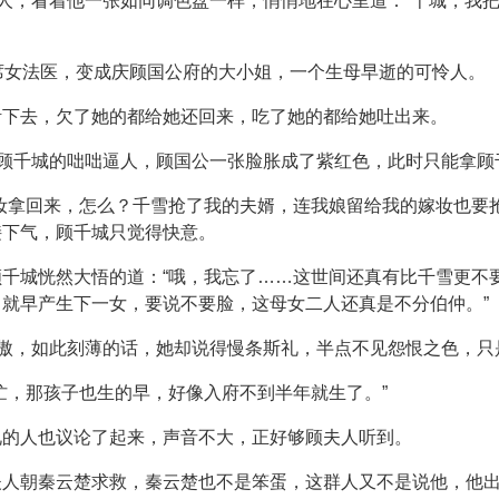
男人，看着他一张如同调色盘一样，悄悄地在心里道：“千城，我
席女法医，变成庆顾国公府的大小姐，一个生母早逝的可怜人。
活下去，欠了她的都给她还回来，吃了她的都给她吐出来。
对顾千城的咄咄逼人，顾国公一张脸胀成了紫红色，此时只能拿顾
妆拿回来，怎么？千雪抢了我的夫婿，连我娘留给我的嫁妆也要
接下气，顾千城只觉得快意。
千城恍然大悟的道：“哦，我忘了……这世间还真有比千雪更不
就早产生下一女，要说不要脸，这母女二人还真是不分伯仲。”
高傲，如此刻薄的话，她却说得慢条斯礼，半点不见怨恨之色，只
忙，那孩子也生的早，好像入府不到半年就生了。”
礼的人也议论了起来，声音不大，正好够顾夫人听到。
夫人朝秦云楚求救，秦云楚也不是笨蛋，这群人又不是说他，他