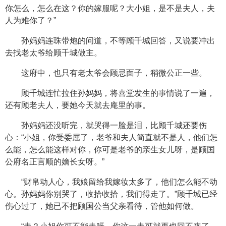
你怎么，怎么在这？你的嫁服呢？大小姐，是不是夫人，夫
人为难你了？”
孙妈妈连珠带炮的问道，不等顾千城回答，又说要冲出
去找老太爷给顾千城做主。
这府中，也只有老太爷会顾忌面子，稍微公正一些。
顾千城连忙拉住孙妈妈，将喜堂发生的事情说了一遍，
还有顾老夫人，要她今天就去庵里的事。
孙妈妈还没听完，就哭得一脸是泪，比顾千城还要伤
心：“小姐，你受委屈了，老爷和夫人简直就不是人，他们怎
么能，怎么能这样对你，你可是老爷的亲生女儿呀，是顾国
公府名正言顺的嫡长女呀。”
“财帛动人心，我娘留给我嫁妆太多了，他们怎么能不动
心。孙妈妈你别哭了，收拾收拾，我们得走了。”顾千城已经
伤心过了，她已不把顾国公当父亲看待，管他如何做。