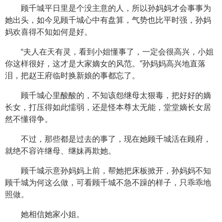
顾千城平日里是个没主意的人，所以孙妈妈才会事事为
她出头，如今见顾千城心中有盘算，气势也比平时强，孙妈
妈欢喜得不知如何是好。
“夫人在天有灵，看到小姐懂事了，一定会很高兴，小姐
你这样很好，这才是大家嫡女的风范。”孙妈妈高兴地直落
泪，把赵王府临时换新娘的事都忘了。
顾千城心里酸酸的，不知该怨继母太狠毒，把好好的嫡
长女，打压得如此懦弱，还是怪本尊太无能，堂堂嫡长女居
然不懂得争。
不过，那些都是过去的事了，现在她顾千城活在顾府，
就绝不容许继母、继妹再欺她。
顾千城示意孙妈妈上前，帮她把床板掀开，孙妈妈不知
顾千城为何这么做，可看顾千城不急不躁的样子，只乖乖地
照做。
她相信她家小姐。