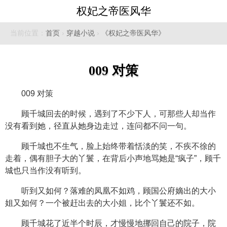
权妃之帝医风华
当前位置：
首页
›
穿越小说
›
《权妃之帝医风华》
009 对策
009 对策
顾千城回去的时候，遇到了不少下人，可那些人却当作
没有看到她，径直从她身边走过，连问都不问一句。
顾千城也不生气，脸上始终带着恬淡的笑，不疾不徐的
走着，偶有胆子大的丫鬟，在背后小声地骂她是“疯子”，顾千
城也只当作没有听到。
听到又如何？落难的凤凰不如鸡，顾国公府嫡出的大小
姐又如何？一个被赶出去的大小姐，比个丫鬟还不如。
顾千城花了近半个时辰，才慢慢地挪回自己的院子，院