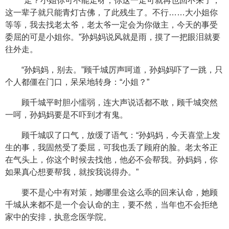
“走？小姐你可不能走呀，你这一走可就再也回不来了，
这一辈子就只能青灯古佛，了此残生了。不行……大小姐你
等等，我去找老太爷，老太爷一定会为你做主，今天的事受
委屈的可是小姐你。”孙妈妈说风就是雨，摸了一把眼泪就要
往外走。
“孙妈妈，别去。”顾千城厉声呵道，孙妈妈吓了一跳，只
个人都僵在门口，呆呆地转身：“小姐？”
顾千城平时胆小懦弱，连大声说话都不敢，顾千城突然
一呵，孙妈妈要是不吓到才有鬼。
顾千城叹了口气，放缓了语气：“孙妈妈，今天喜堂上发
生的事，我固然受了委屈，可我也丢了顾府的脸。老太爷正
在气头上，你这个时候去找他，他必不会帮我。孙妈妈，你
如果真心想要帮我，就按我说得办。”
要不是心中有对策，她哪里会这么乖的回来认命，她顾
千城从来都不是一个会认命的主，要不然，当年也不会拒绝
家中的安排，执意念医学院。