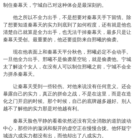
制住秦幕天，宁城自己对这种体会是最深刻的。
他之所以不全力出手，不是想要对秦幕天手下留情。除
了想要知道秦幕天的实力到底到了如何程度，还有就是他也
清楚自己就算是全力出手，也无法干掉秦幕天，最多只是让
秦幕天受创。最重要的，他还要提防来自邢曦的偷袭。
现在他表面上和秦幕天平分秋色，邢曦必定不会动手。
一旦他全力出手。邢曦不是偷袭星空轮，就是偷袭他。宁城
太了解这个女人，在没有人可以制住邢曦之前，宁城不会全
力拼杀秦幕天。
让秦幕天受到一些轻伤。对他来说没有任何意义。还会
暴露自己的实力，真正的拼命之战，不是在这里，而是在造
化之门开启的时候。那个时候，自己的底牌越多越好。别人
越不了解他的实力那是对他越有利。
秦幕天脸色平静的看着依然还没有完全消散的道韵波动
中心，那些许的漩涡和裂开的虚空正在慢慢合拢。他怀疑宁
城连六成实力都没有出，而他却出了八成实力。