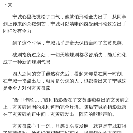
下来。
宁城心里微微松了口气，他就怕邢曦全力出手。从阿鼻
剑上传来的杀戮剑芒，宁城可以清晰的感受到邢曦这次出手
同样没有全力。
到了这个时候，宁城几乎是毫无保留轰向了玄黄孤燕。
破则指所过之处，一切天地规则都尽皆消失，随后幻化
成了一种新的规则气息。
四人之间的交手虽然有先后，看起来却是在同一时刻。
在宁城一指点出后，就算是旁观的人，也都看出来了宁城这
是要全力对付玄黄孤燕。
“轰！咔嚓……”破则指影轰在了玄黄孤燕祭出的玄黄碑之
上，玄黄碑周围的规则道韵完全炸溢。随后宁城的指影就落
在了玄黄碑的正中间，玄黄碑发出一阵阵的咔咔声响。
玄黄孤燕心里一沉，只感觉头皮发麻。就算是宁城获得