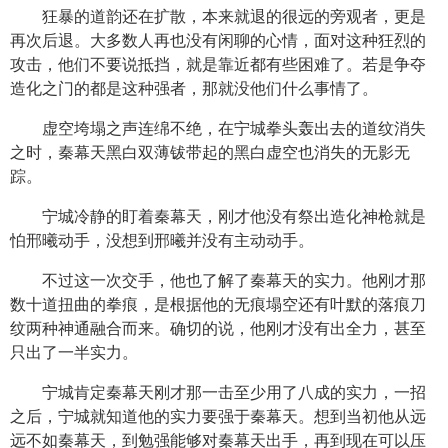
狂暴的道韵还在扩散，本来就退的很远的旁观者，更是
再次后退。大多数人再也没有闲聊的心情，面对这种狂烈的
攻击，他们不要说抵挡，就是靠近都有些困难了。若是争夺
造化之门的都是这种强者，那就没他们什么事情了。
虚空垮塌之声连绵不绝，在宁城拳头轰出去的道纹消失
之时，秦幕天黑白双薄钹带起的黑白虚空也消失的无影无
踪。
宁城冷静的盯着秦幕天，刚才他没有祭出造化神枪就是
怕邢曦动手，没想到邢曦并没有主动动手。
不过这一次交手，他也了解了秦幕天的实力。他刚才那
数十道扭曲的拳痕，是根据他的无痕塌空还有叶默的落痕刀
纹两种神通融合而来。确切的说，他刚才没有出全力，甚至
只出了一半实力。
宁城肯定秦幕天刚才那一击至少用了八成的实力，一招
之后，宁城就知道他的实力要强于秦幕天。想到当初他从远
远不如秦幕天，到勉强能够对秦幕天出手，再到现在可以压