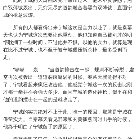
此时宁城的天涛翻滚完全碾压过来，他来不及多想，黑
白双薄钹轰出，无穷无尽的道韵融合着黑白双薄钹，直面宁
城的枪意波涛。
所有的人都看得出来宁城这次是全力以赴了，就是秦幕
天也认为宁城这次想要让他重创。他也知道自己被刚才的明
悟耽搁了一些时间，不过他并不惧。以他的实力，就算是现
在比不过宁城，也不至于被宁城碾压斩杀掉，最多受创而
走。
“嘭嘭…...轰……”当道韵撞击在一起，规则不断碎裂，虚
空再次被轰出一道道裂痕漩涡的时候。秦幕天就觉得不对
了，宁城看起来疯狂攻击他，他感觉宁城这一次的反击比刚
才那一拳并不会强大多少。而且宁城的造化神枪，似乎在和
他的道韵撞击在一起的是就收走了。
宁城的实力绝对不止于此，唯一的原因，那就是宁城在
保留实力。当秦幕天看见邢曦和玄黄孤燕同时出手的时候，
他终于明白了宁城留手的原因了。