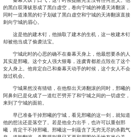
秦幕天叹了口气，这个时候提醒完全没有任何意义。他
的黑白双薄钹形成了黑白虚空，卷向宁城的神通天涛翻滚，
同时一道漆黑的钉子划破了黑白虚空和宁城的天涛翻滚直接
刺向宁城的眉心。
这是他的建木钉，他抽取了建木的生机，这一枚建木钉
却被他当成了偷袭法宝。
宁城此时的心思的确不在秦幕天身上，他最想要杀的人
其实是邢曦。这个女人强大狠毒，连虞青都差点毁在了这个
女人身上。他肯定自己和秦幕天动手的时候，这个女人不会
放过机会。
宁城果然没有猜错，在他祭出天涛翻滚的同时，邢曦的
阿鼻剑已是化成了一道红芒劈开了和宁城之间的一切虚空，
来到了宁城的面前。
早已准备干掉邢曦的宁城，看见邢曦的这一剑，就知道
他的想法还是落空了。若是他全力出手，也许可以重创邢
曦，肯定干不掉邢曦。邢曦这一剑蕴含了无穷无尽的杀戮气