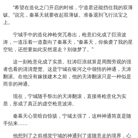
“希望在造化之门开启的时候，宁道君还能挡住我的双薄
钹。”说完，秦幕天就要收起双薄钹。准备退到飞行法宝之
上。
宁城手中的造化神枪突兀卷出，枪意幻化成了巨浪波
涛，一道压着一道轰向了秦幕天，“秦幕天，你偷袭了我的星
空轮，还想要如此安然退走？别做梦了。”
这一刻枪意化成了实质。狂涛巨浪就算是周围旁观的强
者也看的清清楚楚。这是宁城在银河之中领悟的神通，天涛
翻滚。在他没有嫁接建木之前，他的天涛翻滚只是一种似是
而非的神通。
现在，宁城随手祭出的天涛翻滚，直接将枪意化为实
质，形成了真正的虚空枪意波涛。
秦幕天心里暗自惊骇，宁城太强了，这种神通简直是随
手拈来……
他想到了之前感觉宁城的神通到了道随意走的境界，心