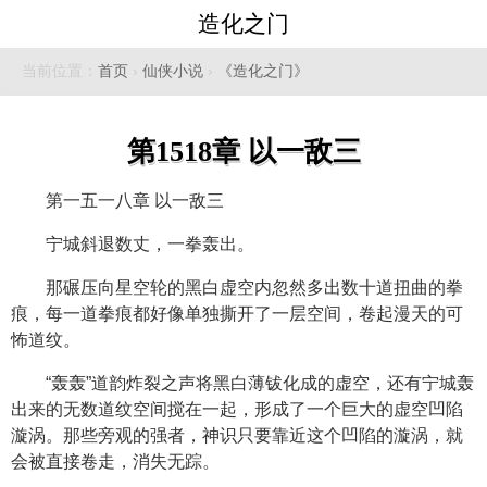
造化之门
当前位置：
首页
›
仙侠小说
›
《造化之门》
第1518章 以一敌三
第一五一八章 以一敌三
宁城斜退数丈，一拳轰出。
那碾压向星空轮的黑白虚空内忽然多出数十道扭曲的拳
痕，每一道拳痕都好像单独撕开了一层空间，卷起漫天的可
怖道纹。
“轰轰”道韵炸裂之声将黑白薄钹化成的虚空，还有宁城轰
出来的无数道纹空间搅在一起，形成了一个巨大的虚空凹陷
漩涡。那些旁观的强者，神识只要靠近这个凹陷的漩涡，就
会被直接卷走，消失无踪。