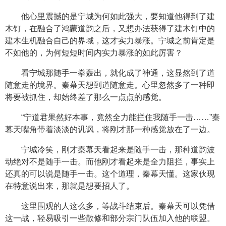
他心里震撼的是宁城为何如此强大，要知道他得到了建
木钉，在融合了鸿蒙道韵之后，又想办法获得了建木钉中的
建木生机融合自己的界域，这才实力暴涨。宁城之前肯定是
不如他的，为何短短时间内实力暴涨的如此厉害？
看宁城那随手一拳轰出，就化成了神通，这显然到了道
随意走的境界。秦幕天想到道随意走。心里忽然多了一种即
将要被抓住，却始终差了那么一点点的感觉。
“宁道君果然好本事，竟然全力能拦住我随手一击……”秦
幕天嘴角带着淡淡的讥讽，将刚才那一种感觉放在了一边。
宁城冷笑，刚才秦幕天看起来是随手一击，那种道韵波
动绝对不是随手一击。而他刚才看起来是全力阻拦，事实上
还真的可以说是随手一击。这个道理，秦幕天懂。这家伙现
在特意说出来，那就是想要招人了。
这里围观的人这么多，等战斗结束后。秦幕天可以凭借
这一战，轻易吸引一些散修和部分宗门队伍加入他的联盟。