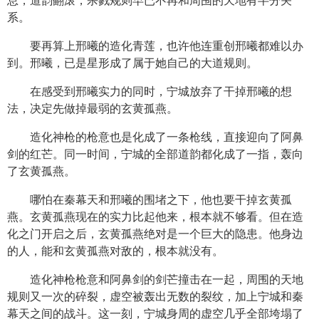
息，道韵翻滚，杀戮规则早已不再和周围的天地有半分关
系。
要再算上邢曦的造化青莲，也许他连重创邢曦都难以办
到。邢曦，已是星形成了属于她自己的大道规则。
在感受到邢曦实力的同时，宁城放弃了干掉邢曦的想
法，决定先做掉最弱的玄黄孤燕。
造化神枪的枪意也是化成了一条枪线，直接迎向了阿鼻
剑的红芒。同一时间，宁城的全部道韵都化成了一指，轰向
了玄黄孤燕。
哪怕在秦幕天和邢曦的围堵之下，他也要干掉玄黄孤
燕。玄黄孤燕现在的实力比起他来，根本就不够看。但在造
化之门开启之后，玄黄孤燕绝对是一个巨大的隐患。他身边
的人，能和玄黄孤燕对敌的，根本就没有。
造化神枪枪意和阿鼻剑的剑芒撞击在一起，周围的天地
规则又一次的碎裂，虚空被轰出无数的裂纹，加上宁城和秦
幕天之间的战斗。这一刻，宁城身周的虚空几乎全部垮塌了