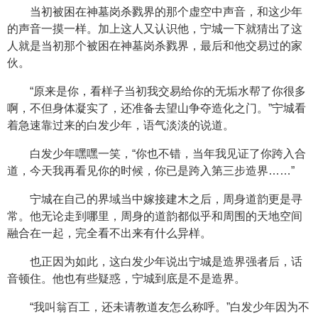
当初被困在神墓岗杀戮界的那个虚空中声音，和这少年
的声音一摸一样。加上这人又认识他，宁城一下就猜出了这
人就是当初那个被困在神墓岗杀戮界，最后和他交易过的家
伙。
“原来是你，看样子当初我交易给你的无垢水帮了你很多
啊，不但身体凝实了，还准备去望山争夺造化之门。”宁城看
着急速靠过来的白发少年，语气淡淡的说道。
白发少年嘿嘿一笑，“你也不错，当年我见证了你跨入合
道，今天我再看见你的时候，你已是跨入第三步造界……”
宁城在自己的界域当中嫁接建木之后，周身道韵更是寻
常。他无论走到哪里，周身的道韵都似乎和周围的天地空间
融合在一起，完全看不出来有什么异样。
也正因为如此，这白发少年说出宁城是造界强者后，话
音顿住。他也有些疑惑，宁城到底是不是造界。
“我叫翁百工，还未请教道友怎么称呼。”白发少年因为不