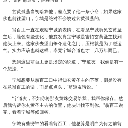
道，“请问翁道友，他在何处？”
玄黄孤燕当初暗算他，差点要了他一条小命，如果这家
伙也前往望山，宁城是绝对不会饶过玄黄孤燕的。
翁百工一直在观察宁城的表情，在看见宁城听见玄黄圣
主后，脸色有些变化，他愈发肯定宁城是害怕玄黄圣主找到
他头上来。这家伙去望山争夺造化之门，压根就是为了碰运
气。实力应该也就这样，毕竟宁城合道也才十几万年而已。
想到这里翁百工更是淡定的说道，“宁道友，我倒是有一
个想法。”
宁城想要从翁百工口中得知玄黄圣主的下落，倒是没有
在意翁百工的话，而是点点头，“翁道友请说。”
“宁道友，不如你将那玄黄珠交易给我，我帮你保存。然
后我告诉你玄黄圣主去的位置，他决计找不到你。”翁百工说
完，看着宁城等候回答。
宁城有些愣神的看着翁百工，他总算是明白为何之前翁