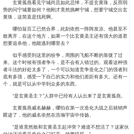
玄黄孤燕看见宁城尚且如此忌惮，不提玄黄珠，反而弱
势的问宁城要如何？他刚才竟然挑衅宁城，想要宁城交出玄
黄珠，这简直是找死啊。
哪怕翁百工已然合界，此刻依然一阵阵发凉。他甚至不
敢离开，在这个地方，如果一个比玄黄圣主还有强大的道君
想要追杀他，他能逃到哪里去？
似乎感受到这里的纷争，周围的飞船不断的靠拢了过
来。这个时候有强者争斗，是不会有人错过的。观看这种强
者斗法的好处太多了，一个可以知道竞争造化之门的强者到
底有多强，感受一下自己的实力和他们差距有多大。还有一
个，就是可以从中学到众多的东西。
“是玄黄圣主？”人群中已经有人认出来了是玄黄孤燕。
玄黄孤燕威名赫赫，哪怕在第一次造化大战之后就销声
匿迹了，他的威名依然在浩瀚宇宙中传扬。
“是谁竟然敢和玄黄圣主起冲突？难道不想活了？这家伙