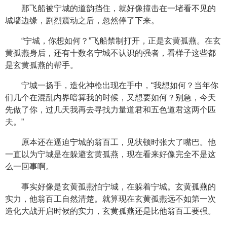
那飞船被宁城的道韵挡住，就好像撞击在一堵看不见的
城墙边缘，剧烈震动之后，忽然停了下来。
“宁城，你想如何？”飞船禁制打开，正是玄黄孤燕。在玄
黄孤燕身后，还有十数名宁城不认识的强者，看样子这些都
是玄黄孤燕的帮手。
宁城一扬手，造化神枪出现在手中，“我想如何？当年你
们几个在混乱内界暗算我的时候，又想要如何？别急，今天
先做了你，过几天我再去寻找力量道君和五色道君这两个匹
夫。”
原本还在逼迫宁城的翁百工，见状顿时张大了嘴巴。他
一直以为宁城是在躲避玄黄孤燕，现在看来好像完全不是这
么一回事啊。
事实好像是玄黄孤燕怕宁城，在躲着宁城。玄黄孤燕的
实力，他翁百工自然清楚。就算现在玄黄孤燕远不如第一次
造化大战开启时候的实力，玄黄孤燕还是比他翁百工要强。