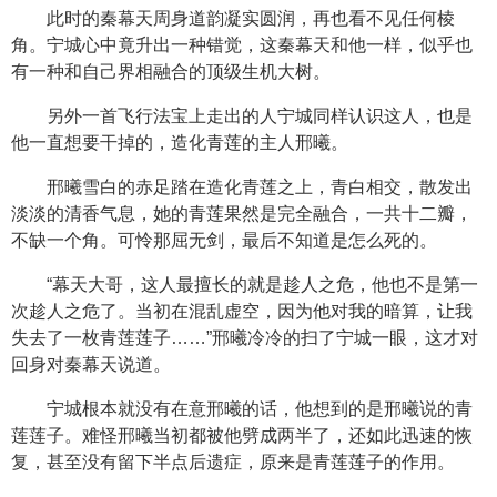
此时的秦幕天周身道韵凝实圆润，再也看不见任何棱
角。宁城心中竟升出一种错觉，这秦幕天和他一样，似乎也
有一种和自己界相融合的顶级生机大树。
另外一首飞行法宝上走出的人宁城同样认识这人，也是
他一直想要干掉的，造化青莲的主人邢曦。
邢曦雪白的赤足踏在造化青莲之上，青白相交，散发出
淡淡的清香气息，她的青莲果然是完全融合，一共十二瓣，
不缺一个角。可怜那屈无剑，最后不知道是怎么死的。
“幕天大哥，这人最擅长的就是趁人之危，他也不是第一
次趁人之危了。当初在混乱虚空，因为他对我的暗算，让我
失去了一枚青莲莲子……”邢曦冷冷的扫了宁城一眼，这才对
回身对秦幕天说道。
宁城根本就没有在意邢曦的话，他想到的是邢曦说的青
莲莲子。难怪邢曦当初都被他劈成两半了，还如此迅速的恢
复，甚至没有留下半点后遗症，原来是青莲莲子的作用。