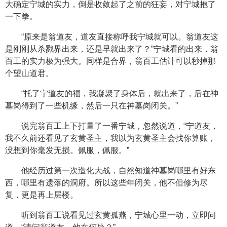
大确定宁城的实力，倒是收敛起了之前的狂妄，对宁城抱了
一下拳。
“原来是翁道友，道友直接称呼我宁城就可以。翁道友这
是刚刚从杀戮界出来，还是早就出来了？”宁城看的出来，翁
百工的实力极为强大。同样是合界，翁百工估计可以秒掉那
个望山道君。
“托了宁道友的福，我凝聚了身体后，就出来了，后在神
墓岗得到了一些机缘，然后一只在神墓岗闭关。”
说完翁百工上下打量了一番宁城，忽然说道，“宁道友，
我不久前还看见了玄黄圣主，我以为玄黄圣主会找你算账，
没想到你毫发无损。佩服，佩服。”
他经历过第一次造化大战，自然知道神墓岗哪里有好东
西，哪里有遗落的洞府。所以这些年闭关，他不但修为尽
复，更是再上层楼。
听到翁百工说看见过玄黄孤燕，宁城心里一动，立即问