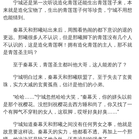
宁城还是第一次听说造化青莲还能生出青莲莲子来，本
来就是造化宝物了，生出的青莲莲子何等珍贵，宁城不用想
也能猜到。
秦幕天和邢曦站出来后，周围看热闹的都下意识的退的
更远。邢曦很多人不认识，但是邢曦脚下的青莲没有几个人
不认识的，这是造化青莲啊！拥有造化青莲的主人，那不就
是青莲圣主吗？
至于秦幕天，青莲圣主都叫他大哥，这人能差的了？
宁城明白过来，秦幕天和邢曦联盟了。至于失去了玄黄
珠，实力大减的玄黄孤燕，估计是他们的小弟。
“哈哈……”宁城忽然哈哈大笑，“秦幕天，你的姘头以前
是那个祝樱花。没想到祝樱花去西方睡和尚了，你又找了一
个有脚气不穿鞋的女人，这双脚，哎呀好臭好臭……”
宁城知道秦幕天和邢曦之间没有任何男女之事，他就是
故意要这样说。秦幕天的实力，他都看不透。再加上一个邢