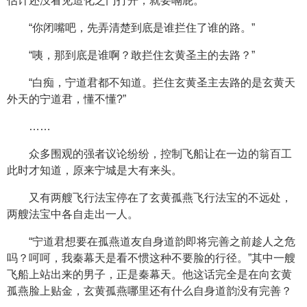
估计还没看见造化之门打开，就要嗝屁。”
“你闭嘴吧，先弄清楚到底是谁拦住了谁的路。”
“咦，那到底是谁啊？敢拦住玄黄圣主的去路？”
“白痴，宁道君都不知道。拦住玄黄圣主去路的是玄黄天
外天的宁道君，懂不懂?”
……
众多围观的强者议论纷纷，控制飞船让在一边的翁百工
此时才知道，原来宁城是大有来头。
又有两艘飞行法宝停在了玄黄孤燕飞行法宝的不远处，
两艘法宝中各自走出一人。
“宁道君想要在孤燕道友自身道韵即将完善之前趁人之危
吗？呵呵，我秦幕天是看不惯这种不要脸的行径。”其中一艘
飞船上站出来的男子，正是秦幕天。他这话完全是在向玄黄
孤燕脸上贴金，玄黄孤燕哪里还有什么自身道韵没有完善？