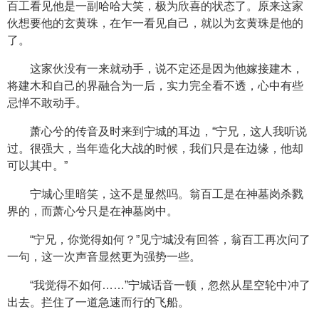
百工看见他是一副哈哈大笑，极为欣喜的状态了。原来这家
伙想要他的玄黄珠，在乍一看见自己，就以为玄黄珠是他的
了。
这家伙没有一来就动手，说不定还是因为他嫁接建木，
将建木和自己的界融合为一后，实力完全看不透，心中有些
忌惮不敢动手。
萧心兮的传音及时来到宁城的耳边，“宁兄，这人我听说
过。很强大，当年造化大战的时候，我们只是在边缘，他却
可以其中。”
宁城心里暗笑，这不是显然吗。翁百工是在神墓岗杀戮
界的，而萧心兮只是在神墓岗中。
“宁兄，你觉得如何？”见宁城没有回答，翁百工再次问了
一句，这一次声音显然更为强势一些。
“我觉得不如何……”宁城话音一顿，忽然从星空轮中冲了
出去。拦住了一道急速而行的飞船。