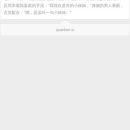
反而牵着陆宴庭的手说：“我现在是你的小婶婶。”身侧的男人垂眼，
含笑配合：“嗯，是该叫一句小婶婶。”
quanben.io