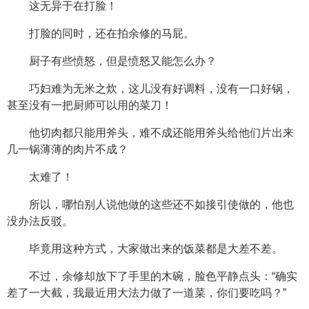
这无异于在打脸！
打脸的同时，还在拍余修的马屁。
厨子有些愤怒，但是愤怒又能怎么办？
巧妇难为无米之炊，这儿没有好调料，没有一口好锅，
甚至没有一把厨师可以用的菜刀！
他切肉都只能用斧头，难不成还能用斧头给他们片出来
几一锅薄薄的肉片不成？
太难了！
所以，哪怕别人说他做的这些还不如接引使做的，他也
没办法反驳。
毕竟用这种方式，大家做出来的饭菜都是大差不差。
不过，余修却放下了手里的木碗，脸色平静点头：“确实
差了一大截，我最近用大法力做了一道菜，你们要吃吗？”