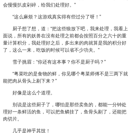
会慢慢扒皮剁碎，给我们处理好。”
“这么麻烦？这游戏真实得有些过分了呀！”
厨子想了想，道：“把这些狼放下吧，我来处理，我看上
面说，所有的妖兽在没有处理之前都会按照百分之六十的重
量计算积分，我处理好之后，多出来的肉就算是我的积分好
了，这么一来，吃饭的时候可以省不少功夫。”
雪子挑眉：“你还有这本事？你不是厨子吗？”
“粤菜吃的是食物的鲜，你见哪个粤菜师傅不是三两下就
能把肉从骨头上剔下来？”
好像是这么个道理。
别说是这些厨子了，哪怕是那些卖鱼的，都能一分钟处
理好一条鲜活的鱼，可以把鱼鳞挂了，鱼骨头剔了，还能把
肉切片。
几乎是神乎其技！