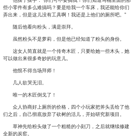
他摆了摆手：“你们可不要搞我！你们知道马桶里面的那
些小零件有多么难搞吗？要是给我一个车床，我还能给你们
弄出来，但是这儿没有工具啊！我还是上他们的厕所吧。”
随后他看向粉头，满是崇拜。
虽然粉头不是萝莉，但是他已经知道了粉头的身份。
这女人简直就是一个传奇木匠，只要给她一些木头，她
可以做出来很多奇妙的玩意儿。
他恨不得当场拜师！
几人欲哭无泪。
唯一的木匠倒戈了！
众人协商好上厕所的价格，四个小玩家把斧头丢给了他
们之后，自己彻底放弃了砍树的活儿，开始研究新项目。
草神先给粉头做了一个粗糙的小刻刀，之后就继续修建
全新的炭窑。