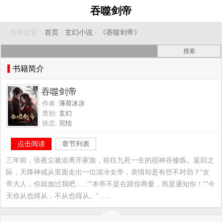
吞噬剑帝
当前位置：
首页
›
玄幻小说
›
《吞噬剑帝》
书籍简介
吞噬剑帝
作者:
薄荷冰凉
类别:
玄幻
状态:
完结
点击阅读
章节列表
三年前，张夜尘被迫离开家族，前往九死一生的殒神谷修炼。返回之
际，天降神戒从里面走出一位清冷女帝，表情却是有些不对劲？“女
帝大人，你就放过我吧......”“本帝不是在跟你商量，而是通知你！”“今
天你从也得从，不从也得从。”......