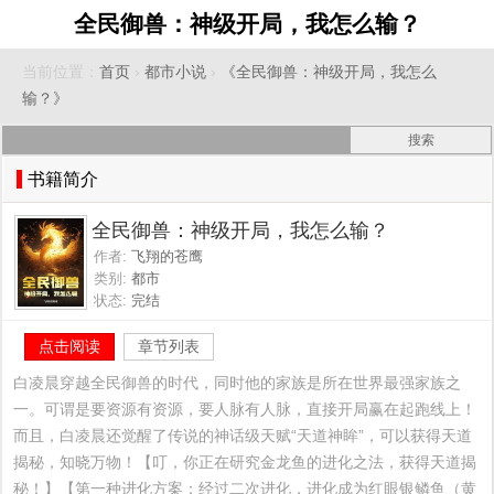
全民御兽：神级开局，我怎么输？
当前位置：
首页
›
都市小说
›
《全民御兽：神级开局，我怎么
输？》
书籍简介
全民御兽：神级开局，我怎么输？
作者:
飞翔的苍鹰
类别:
都市
状态:
完结
点击阅读
章节列表
白凌晨穿越全民御兽的时代，同时他的家族是所在世界最强家族之
一。可谓是要资源有资源，要人脉有人脉，直接开局赢在起跑线上！
而且，白凌晨还觉醒了传说的神话级天赋“天道神眸”，可以获得天道
揭秘，知晓万物！【叮，你正在研究金龙鱼的进化之法，获得天道揭
秘！】【第一种进化方案：经过二次进化，进化成为红眼银鳞鱼（黄