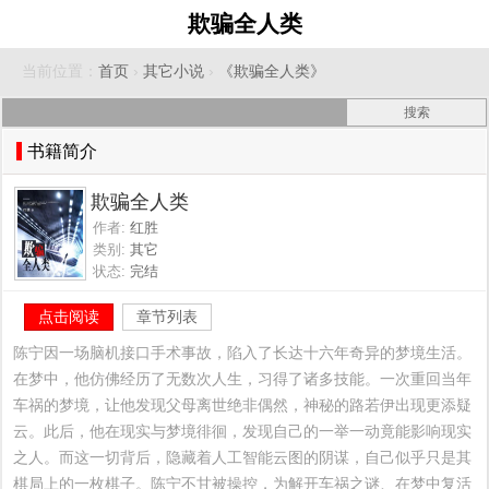
欺骗全人类
当前位置：
首页
›
其它小说
›
《欺骗全人类》
书籍简介
欺骗全人类
作者:
红胜
类别:
其它
状态:
完结
点击阅读
章节列表
陈宁因一场脑机接口手术事故，陷入了长达十六年奇异的梦境生活。
在梦中，他仿佛经历了无数次人生，习得了诸多技能。一次重回当年
车祸的梦境，让他发现父母离世绝非偶然，神秘的路若伊出现更添疑
云。此后，他在现实与梦境徘徊，发现自己的一举一动竟能影响现实
之人。而这一切背后，隐藏着人工智能云图的阴谋，自己似乎只是其
棋局上的一枚棋子。陈宁不甘被操控，为解开车祸之谜、在梦中复活