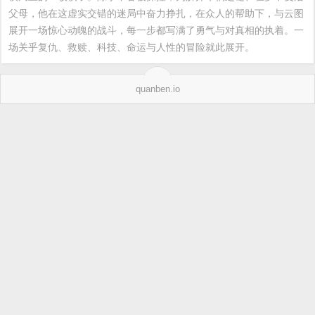
父母，他在这虚实交错的迷局中奋力挣扎，在众人的帮助下，与云图
展开一场惊心动魄的战斗，每一步都写满了勇气与对真相的执着。一
场关乎复仇、救赎、科技、命运与人性的冒险就此展开。
quanben.io