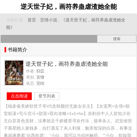
逆天世子妃，画符养蛊虐渣她全能
当前位置：
首页
›
言情小说
›
《逆天世子妃，画符养蛊虐渣她全
能》
书籍简介
逆天世子妃，画符养蛊虐渣她全能
作者:
归苡
类别:
言情
状态:
完结
点击阅读
章节列表
【钱多俊美娇软世子爷VS贪财颜控无敌女谷主】【女宠男+女强+朝
堂权谋+宅斗宫斗+甜宠+双向攻略+1v1+he】赤刹谷中人人皆知少谷
主白苏喜色贪财，没事就去千娇楼里寻欢作乐，接单杀人。武安侯世
子慕星朗人俊钱多，自打遇见了杀人利落，貌美智深的白苏，有事没
事就琢磨着“自荐枕席”。“小白，我可以当你的解药。”“小白，软饭我