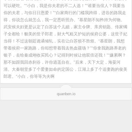
可以硬吃。”“小白，我是你夫君的不二人选！”“谁要当倌人？我要当
你的夫君，与你日日恩爱！”“白家商行的门槛我跨得，进谷的路我走
得，你说怎么就怎么，我一定悉听照办。”慕星朗不知矜持为何物。
武安侯夫妇更是认定了白苏这个儿媳，家主令牌、库房钥匙、传家镯
子全都给！貌美的世子郎君，财大气粗又护短的侯府公婆，这世子妃
当得！不过这朝廷诡谲倾轧，实在让白苏烦不胜烦。“慕星朗，我想
带着侯府一家跑路，你却想带着我去热血疆场？”“你拿我跑路养老的
银子，去给秦成翊收买民心？记得到时候让他双倍还我！”“嫌累啊？
那不如跟我回赤刹谷，许你逍遥自在。”后来，天下大定，海晏河
清。大秦朝堂多了个爱妻如命的定国公，江湖上多了个追妻跑的俊美
郎君。“小白，你等等为夫啊
quanben.io