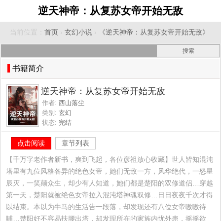
逆天神帝：从复苏女帝开始无敌
当前位置：
首页
›
玄幻小说
›
《逆天神帝：从复苏女帝开始无敌》
书籍简介
逆天神帝：从复苏女帝开始无敌
作者:
西山落尘
类别:
玄幻
状态:
完结
点击阅读
章节列表
【千万字老作者新书，爽到飞起，各位彦祖放心收藏】世人皆知混沌
塔里有九位风格各异的绝色女帝，她们无敌一方，风华绝代，一怒星
辰灭，一笑颠众生，却少有人知道，她们都是楚阳的双修道侣…穿越
第一天，楚阳就被绝色女帝拉入混沌塔神魂双修…日日夜夜千次才得
以结束。本以为牛马的生活告一段落，却发现还有八位女帝嗷嗷待
哺…楚阳好不容易扶腰出塔，却发现所在的家族内忧外患，摇摇欲