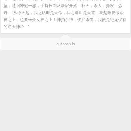
坠，楚阳冲冠一怒，手持长剑从屠家开始…补天，杀人，弄权，炼
丹…“从今天起，我之话即是天命，我之道即是天道，我楚阳要做众
神之上，也要坐众女神之上！神挡杀神，佛挡杀佛，我便是绝无仅有
的逆天神帝！”
quanben.io