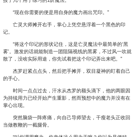
授了几个用于练习的1阶魔法。
“现在你需要的便是用自身的魔力画出咒印。”
亡灵大师摊开右手，掌心上凭空悬浮着一个黑色的印
记。
“将这个印记的形状记住，这是亡灵魔法中最简单的‘黑
雾’。激发的话就能制造一团阻隔视线的黑雾，不过风一吹就
散了，没啥实际用途，你先试着把这个印记弄出来吧。”
杰罗赶紧点点头，然后把手摊开，双目凝神的盯着自己
的手心。
时间一点点过去，汗水从杰罗的额头滴下，他的两眼因
为持续用力已经开始产生重影，然而预想中的魔力并没有在
掌心出现。
突然脑袋一阵疼痛，向自己导师望去，干瘦老头正收回
当做教鞭的一截腿骨。