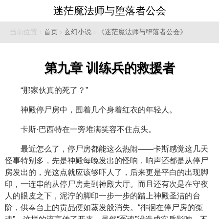
迷茫魔法师与堕落者公会
当前位置：
首页
›
玄幻小说
›
《迷茫魔法师与堕落者公会》
第九章 训练兵的救援者
“那家伙真的死了？”
神殿停尸房中，围着几个身着红衣的年轻人。
卡斯·巴西特在一旁堆满笑容不住点头。
最近怎么了，停尸房都能这么热闹——卡斯感觉这几天
怪事特别多，先是神殿每晚发出的怪响，响声还都是从停尸
房发出的，光这点就应该够吓人了，后来更是平白的出现脚
印，一连串的从停尸房走到神殿大厅。而且还有次是在守夜
人的眼皮之下，泥泞的脚印一步一步的踏上神殿圣洁的台
阶，供奉台上的贡品便如蒸发般消失。“徘徊在停尸房的冤