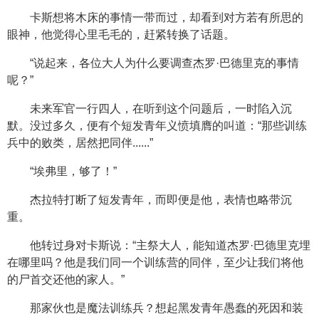
卡斯想将木床的事情一带而过，却看到对方若有所思的
眼神，他觉得心里毛毛的，赶紧转换了话题。
“说起来，各位大人为什么要调查杰罗·巴德里克的事情
呢？”
未来军官一行四人，在听到这个问题后，一时陷入沉
默。没过多久，便有个短发青年义愤填膺的叫道：“那些训练
兵中的败类，居然把同伴......”
“埃弗里，够了！”
杰拉特打断了短发青年，而即便是他，表情也略带沉
重。
他转过身对卡斯说：“主祭大人，能知道杰罗·巴德里克埋
在哪里吗？他是我们同一个训练营的同伴，至少让我们将他
的尸首交还他的家人。”
那家伙也是魔法训练兵？想起黑发青年愚蠢的死因和装