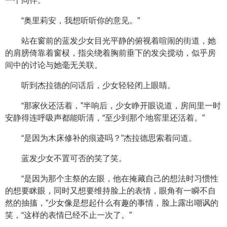
一个同伴。
“奥里莉安，我想听听你的意见。”
站在窗前的蓝发少女目光平静的俯视着喧闹的街道，她
的肩膀倚靠着窗棂，指尖绕着胸前垂下的发尖搅动，似乎房
间中的讨论与她毫无关联。
听到杰拉德的问话后，少女轻轻闭上眼睛。
“那家伙还活着，”半响后，少女睁开眼说道，房间里一时
安静得连呼吸声都能听清，“至少到那个地窖里还活着。”
“是因为木床修补的痕迹吗？”杰拉德思索着问道。
蓝发少女不置可否的笑了笑。
“是因为那个主祭的左眼，他在掩藏自己的想法时习惯性
的想要眯眼，同时又想要维持脸上的表情，眼角有一瞬不自
然的抽搐，”少女像是想起什么有趣的事情，脸上露出嘲讽的
笑，“这样的表情已经不止一次了。”