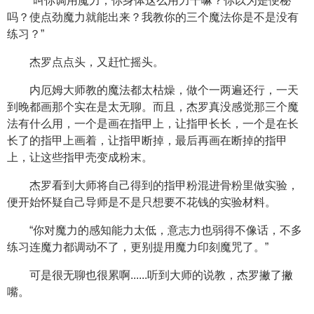
“叫你调用魔力，你身体这么用力干嘛？你以为是便秘
吗？使点劲魔力就能出来？我教你的三个魔法你是不是没有
练习？”
杰罗点点头，又赶忙摇头。
内厄姆大师教的魔法都太枯燥，做个一两遍还行，一天
到晚都画那个实在是太无聊。而且，杰罗真没感觉那三个魔
法有什么用，一个是画在指甲上，让指甲长长，一个是在长
长了的指甲上画着，让指甲断掉，最后再画在断掉的指甲
上，让这些指甲壳变成粉末。
杰罗看到大师将自己得到的指甲粉混进骨粉里做实验，
便开始怀疑自己导师是不是只想要不花钱的实验材料。
“你对魔力的感知能力太低，意志力也弱得不像话，不多
练习连魔力都调动不了，更别提用魔力印刻魔咒了。”
可是很无聊也很累啊......听到大师的说教，杰罗撇了撇
嘴。