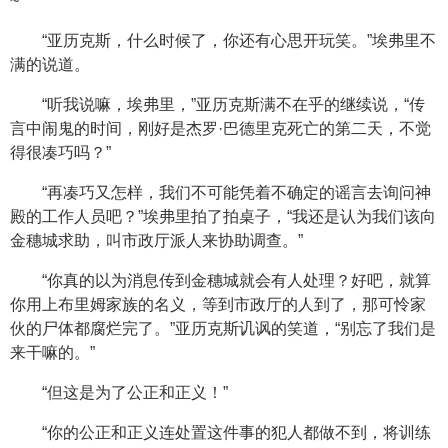
~”
“亚历克斯，什么时候了，你还有心思开玩笑。”埃弗里不
满的说道。
“听我说嘛，埃弗里，”亚历克斯满不在乎的继续说，“传
言中闹鬼的时间，刚好是杰罗·巴德里克死亡的第二天，不觉
得很凑巧吗？”
“再凑巧又怎样，我们不可能凭着不确定的谣言去询问神
殿的工作人员吧？”埃弗里拍了拍桌子，“我还是认为我们该向
金穗城求助，叫市政厅派人来协助调查。”
“你真的以为消息传到金穗城就会有人处理？好吧，就算
你用上布里姆家族的名义，等到市政厅的人到了，那可怜家
伙的尸体都腐烂完了。”亚历克斯讥讽的笑道，“别忘了我们是
来干嘛的。”
“但这是为了公正和正义！”
“你的公正和正义连处置这件事的犯人都做不到，将训练