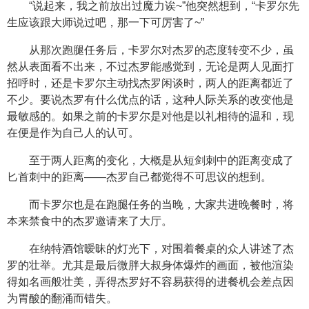
“说起来，我之前放出过魔力诶~”他突然想到，“卡罗尔先
生应该跟大师说过吧，那一下可厉害了~”
从那次跑腿任务后，卡罗尔对杰罗的态度转变不少，虽
然从表面看不出来，不过杰罗能感觉到，无论是两人见面打
招呼时，还是卡罗尔主动找杰罗闲谈时，两人的距离都近了
不少。要说杰罗有什么优点的话，这种人际关系的改变他是
最敏感的。如果之前的卡罗尔是对他是以礼相待的温和，现
在便是作为自己人的认可。
至于两人距离的变化，大概是从短剑刺中的距离变成了
匕首刺中的距离——杰罗自己都觉得不可思议的想到。
而卡罗尔也是在跑腿任务的当晚，大家共进晚餐时，将
本来禁食中的杰罗邀请来了大厅。
在纳特酒馆暧昧的灯光下，对围着餐桌的众人讲述了杰
罗的壮举。尤其是最后微胖大叔身体爆炸的画面，被他渲染
得如名画般壮美，弄得杰罗好不容易获得的进餐机会差点因
为胃酸的翻涌而错失。