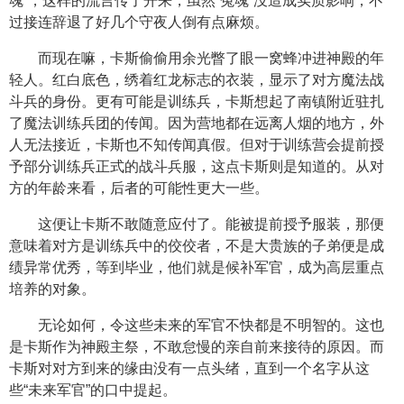
魂”，这样的流言传了开来，虽然“冤魂”没造成实质影响，不
过接连辞退了好几个守夜人倒有点麻烦。
而现在嘛，卡斯偷偷用余光瞥了眼一窝蜂冲进神殿的年
轻人。红白底色，绣着红龙标志的衣装，显示了对方魔法战
斗兵的身份。更有可能是训练兵，卡斯想起了南镇附近驻扎
了魔法训练兵团的传闻。因为营地都在远离人烟的地方，外
人无法接近，卡斯也不知传闻真假。但对于训练营会提前授
予部分训练兵正式的战斗兵服，这点卡斯则是知道的。从对
方的年龄来看，后者的可能性更大一些。
这便让卡斯不敢随意应付了。能被提前授予服装，那便
意味着对方是训练兵中的佼佼者，不是大贵族的子弟便是成
绩异常优秀，等到毕业，他们就是候补军官，成为高层重点
培养的对象。
无论如何，令这些未来的军官不快都是不明智的。这也
是卡斯作为神殿主祭，不敢怠慢的亲自前来接待的原因。而
卡斯对对方到来的缘由没有一点头绪，直到一个名字从这
些“未来军官”的口中提起。