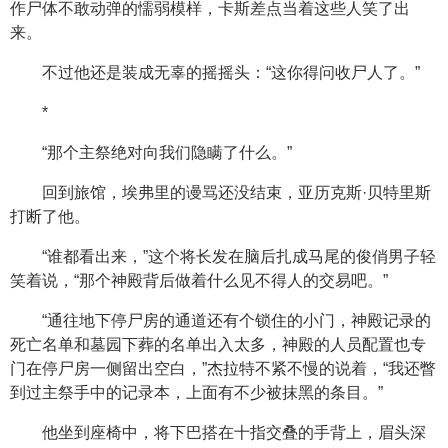
作尸体不敢动弹的懦弱模样，卡斯差点当着这些人笑了出
来。
不过他还是装成无辜的摇摇头：“这你得问收尸人了。”
*
“那个主祭绝对向我们隐瞒了什么。”
回到旅馆，埃弗里的谩骂还没结束，亚历克斯·贝特里斯
打断了他。
“谁都看出来，”这个将长发在脑后扎成马尾的俊俏男子轻
笑着说，“那个神殿背后做着什么见不得人的交易吧。”
“通往地下停尸房的通道还有个锁住的小门，神殿记录的
死亡名单和墓园下葬的名单出入太多，神殿的人员配置也专
门在停尸房一侧留出空白，”杰拉特不紧不慢的说着，“我还瞥
到过主祭手中的记录本，上面有不少被抹黑的条目。”
他坐到座椅中，将下巴搭在十指交叠的手背上，眉头深