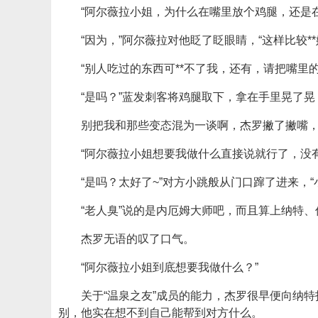
“阿尔薇拉小姐，为什么在嘴里放个鸡腿，还是在我看
“因为，”阿尔薇拉对他眨了眨眼睛，“这样比较**
“别人吃过的东西可**不了我，还有，请把嘴里
“是吗？”蓝发刺客将鸡腿取下，拿在手里晃了晃
别把我和那些变态混为一谈啊，杰罗撇了撇嘴
“阿尔薇拉小姐想要我做什么直接说就行了，没
“是吗？太好了~”对方小跳般从门口蹿了进来，
“老人臭”说的是内厄姆大师吧，而且算上纳特
杰罗无语的叹了口气。
“阿尔薇拉小姐到底想要我做什么？”
关于“温泉之友”成员的能力，杰罗很早便向纳
别，他实在想不到自己能帮到对方什么。