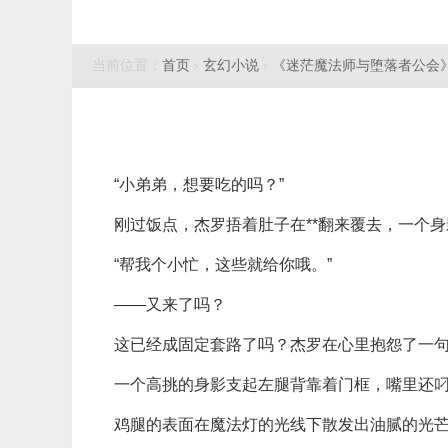
当前位置：
首页
›
玄幻小说
›
《迷茫魔法师与堕落者公会
“小弟弟，想要吃的吗？”
刚过饭点，杰罗捂着肚子在**翻来覆去，一个
“帮我个小忙，这些就给你哦。”
——又来了吗？
这已经成固定套路了吗？杰罗在心里抱怨了一
一个高挑的身影支起左腿背靠着门框，嘴里还
鸡腿的表面在魔法灯的光线下散发出油腻的光