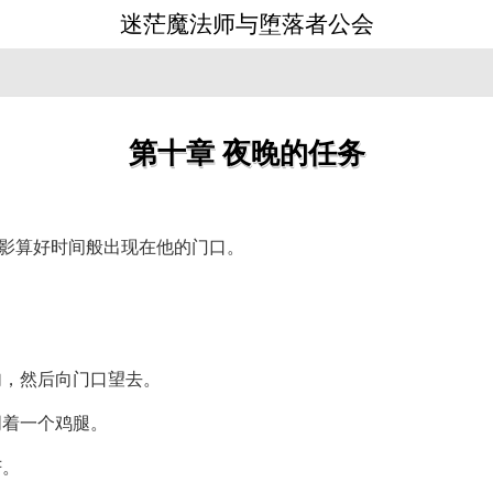
迷茫魔法师与堕落者公会
》
第十章 夜晚的任务
身影算好时间般出现在他的门口。
句，然后向门口望去。
叼着一个鸡腿。
芒。