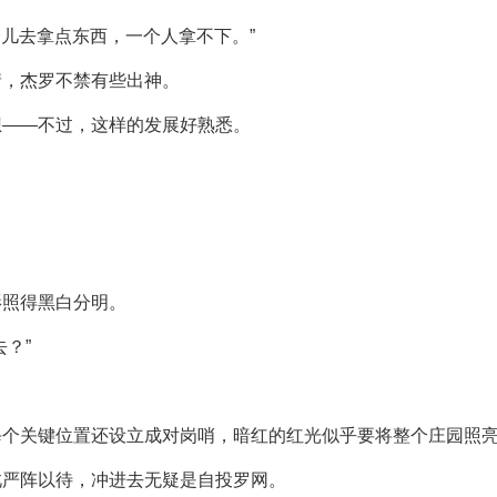
会儿去拿点东西，一个人拿不下。”
情，杰罗不禁有些出神。
想——不过，这样的发展好熟悉。
影照得黑白分明。
？”
每个关键位置还设立成对岗哨，暗红的红光似乎要将整个庄园照
此严阵以待，冲进去无疑是自投罗网。