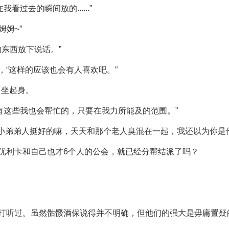
过去的瞬间放的......”
姆姆~”
的东西放下说话。”
，“这样的应该也会有人喜欢吧。”
，坐起身。
有这些我也会帮忙的，只要在我力所能及的范围。”
“小弟弟人挺好的嘛，天天和那个老人臭混在一起，我还以为你是
、优利卡和自己也才6个人的公会，就已经分帮结派了吗？
特打听过。虽然骷髅酒保说得并不明确，但他们的强大是毋庸置