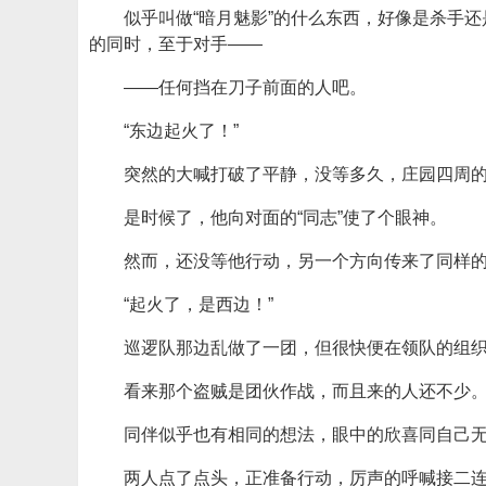
似乎叫做“暗月魅影”的什么东西，好像是杀手
的同时，至于对手——
——任何挡在刀子前面的人吧。
“东边起火了！”
突然的大喊打破了平静，没等多久，庄园四周
是时候了，他向对面的“同志”使了个眼神。
然而，还没等他行动，另一个方向传来了同样
“起火了，是西边！”
巡逻队那边乱做了一团，但很快便在领队的组
看来那个盗贼是团伙作战，而且来的人还不少
同伴似乎也有相同的想法，眼中的欣喜同自己
两人点了点头，正准备行动，厉声的呼喊接二