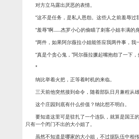
对方立马露出厌恶的表情。
“这不是任务，是私人恩怨。这些人之前羞辱过
“羞辱”啊......杰罗小心的偷瞄了刺客小
“两件，如果阿尔薇拉小姐能答应我两件事，我
“真是个贪心鬼，”阿尔薇拉撅起嘴抱怨了一下，
*
纳比举着火把，正等着时机的来临。
三天前他突然接到命令，随着部队日月兼程从
这个庄园到底有什么价值？纳比想不明白。
要知道这里可是驻扎了一个连队，就算是国王
只有一个闭门不出的大小姐了。
虽然不知道是哪家的大小姐，不过据队伍中相