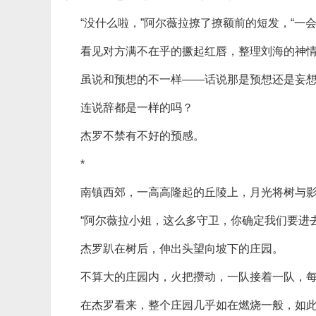
“没什么啦，”阿尔薇拉撩了撩额前的短发，“一
看见对方满不在乎的撅起红唇，整理刘海的神
虽说和预想的不一样——话说那是预想还是妄
连说辞都是一样的吗？
杰罗不禁有不好的预感。
*
南镇西郊，一高高隆起的丘陵上，月光将树与
“阿尔薇拉小姐，这么多守卫，你确定我们要进去
杰罗趴在树后，伸出头望向坡下的庄园。
不算大的庄园内，火把攒动，一队接着一队，
在杰罗看来，整个庄园几乎如在燃烧一般，如