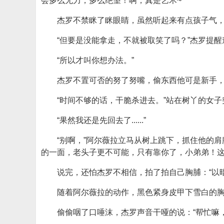
会多么无力，多么绝望！啊，真是艺术~”
杰罗不禁眯了眯眼睛，虽然听起来有点孩子气，
“但要是没能拿走，不就被取笑了吗？”杰罗提醒
“所以才叫你想办法。”
杰罗不置可否的努了努嘴，偷东西他可是新手
“时间不够的话，干脆杀进去。”站在树丫的女
“果然我还是先回去了......”
“别啊，”阿尔薇拉立马从树上跳下，抓住他的肩
的一面，老头子更不可能，只有靠你了，小弟弟！这
说完，还怕杰罗不相信，拍了拍自己胸脯：“以
随着阿尔薇拉的动作，黑色紧身皮甲下雪白的
偷偷咽了口唾沫，杰罗声音干哑的说：“帮忙嘛