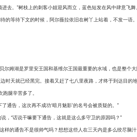
须进去。”树枝上的刺客小姐迎风而立，蓝色短发在风中肆意飞舞
期待的等待下文的时候，阿尔薇拉依旧在树丫上站着，不发一语
的贝尔姆湖是罗里安王国和基维尔王国最重要的水域，也是整个
镇边时天就已经黑完。接着又赶了七八里夜路，才终于到达目的
上次跑腿辛苦多了。
了通告，这次再不成功‘暗月魅影’的名号会被质疑的。”
不满的说，“话说干嘛要下通告，这就是这么多守卫的原因吗？”
’，这样的通告不是很帅气吗？想想这些人在三天内是多么绞尽脑