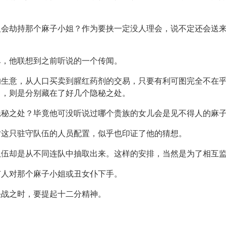
人会劫持那个麻子小姐？作为要挟一定没人理会，说不定还会送
单，他联想到之前听说的一个传闻。
的生意，从人口买卖到腥红药剂的交易，只要有利可图完全不在
富，则是分别藏在了好几个隐秘之处。
隐秘之处？毕竟他可没听说过哪个贵族的女儿会是见不得人的麻
对这只驻守队伍的人员配置，似乎也印证了他的猜想。
队伍却是从不同连队中抽取出来。这样的安排，当然是为了相互
有人对那个麻子小姐或丑女仆下手。
决战之时，要提起十二分精神。