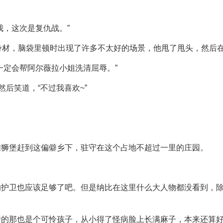
我，这次是复仇战。”
姐丰满的身材，脑袋里顿时出现了许多不太好的场景，他甩了甩头，然
一定会帮阿尔薇拉小姐洗清屈辱。”
然后笑道，“不过我喜欢~”
雄狮堡赶到这偏僻乡下，驻守在这个占地不超过一里的庄园。
的护卫也应该足够了吧。但是纳比在这里什么大人物都没看到，
传的那也是个可怜孩子，从小得了怪病脸上长满麻子，本来还算