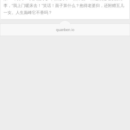
李，“我上门暖床去！”笑话！面子算什么？抱得老婆归，还附赠五儿
一女。人生巅峰它不香吗？
quanben.io