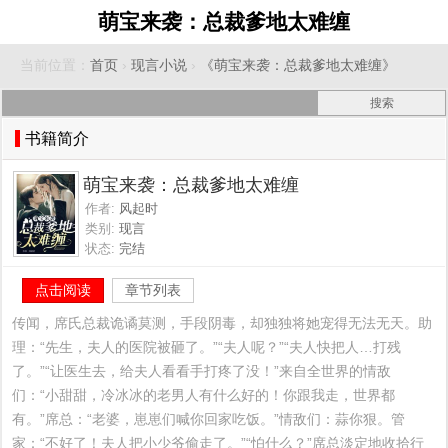
萌宝来袭：总裁爹地太难缠
当前位置：
首页
›
现言小说
›
《萌宝来袭：总裁爹地太难缠》
书籍简介
萌宝来袭：总裁爹地太难缠
作者:
风起时
类别:
现言
状态:
完结
点击阅读
章节列表
传闻，席氏总裁诡谲莫测，手段阴毒，却独独将她宠得无法无天。助
理：“先生，夫人的医院被砸了。”“夫人呢？”“夫人快把人…打残
了。”“让医生去，给夫人看看手打疼了没！”来自全世界的情敌
们：“小甜甜，冷冰冰的老男人有什么好的！你跟我走，世界都
有。”席总：“老婆，崽崽们喊你回家吃饭。”情敌们：蒜你狠。管
家：“不好了！夫人把小少爷偷走了。”“怕什么？”席总淡定地收拾行