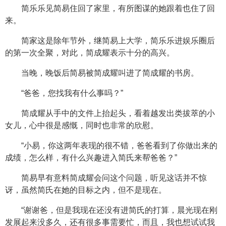
简乐乐见简易住回了家里，有所图谋的她跟着也住了回
来。
简家这是除年节外，继简易上大学，简乐乐进娱乐圈后
的第一次全聚，对此，简成耀表示十分的高兴。
当晚，晚饭后简易被简成耀叫进了简成耀的书房。
“爸爸，您找我有什么事吗？”
简成耀从手中的文件上抬起头，看着越发出类拔萃的小
女儿，心中很是感慨，同时也非常的欣慰。
“小易，你这两年表现的很不错，爸爸看到了你做出来的
成绩，怎么样，有什么兴趣进入简氏来帮爸爸？”
简易早有意料简成耀会问这个问题，听见这话并不惊
讶，虽然简氏在她的目标之内，但不是现在。
“谢谢爸，但是我现在还没有进简氏的打算，晨光现在刚
发展起来没多久，还有很多事需要忙，而且，我也想试试我