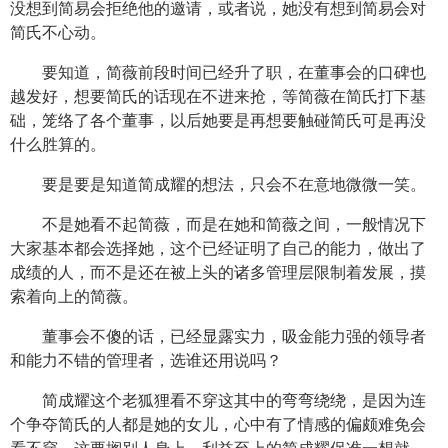
没想到简易会拒绝他的邀请，或者说，她没有想到简易会对
简氏不心动。
要知道，简薇前段时间已经升了职，在董事会的口碑也
越发好，想要简氏的话现在不进来抢，等简薇在简氏打下基
础，笼络了各个董事，以后她要是再想要触碰简氏可是再没
什么胜算的。
要是要是知道简成耀的想法，只会不在意地微微一笑。
不是她看不起简薇，而是在她和简薇之间，一般情况下
大家基本都会选择她，这个已经证明了自己的能力，做出了
成绩的人，而不是还在被上头的诸多管理层限制着发展，摸
索着向上的简薇。
董事会不傻的话，已经显露实力，吸金能力强的领导者
和能力不错的管理者，选谁还用说吗？
简成耀这个老狐狸看不穿这其中的弯弯绕绕，是因为连
个争夺简氏的人都是她的女儿，心中有了情感的偏颇难免会