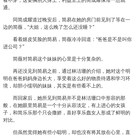
看不穿，这要搁别人身上，利益至上的简成耀保准一想就
通。
同简成耀道过晚安后，简易在她的房门前见到了等在一
边的简薇，“大姐，这么晚了怎么还没睡？”
看着嬉皮笑脸的简易，简薇冷冷回道：“爸爸是不是叫你
进公司？”
简薇对简易这个妹妹的心里是十分复杂的。
再还没见到简易之前，通过林洁珊的介绍，她对这个明
明在爸爸妈妈身边长大，享受着这么好的物质待遇和学习环
境，却胆小懦弱的妹妹，其实是有些看不上的。
而回家后，她所见到简易并不是林洁珊口中形容的那
般，在她眼里简易是一个十分从容淡定，有上进心的女孩
子，和简乐乐那个只会撒娇，喜好享乐蠢女人形成了鲜明的
对比。
但虽然觉得她有些小聪明，却也没有将其放在心里，直