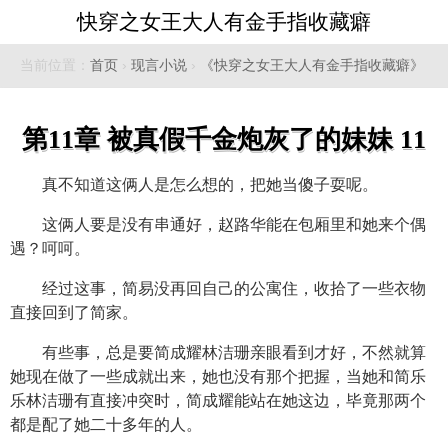
快穿之女王大人有金手指收藏癖
当前位置：
首页
›
现言小说
›
《快穿之女王大人有金手指收藏癖》
第11章 被真假千金炮灰了的妹妹 11
真不知道这俩人是怎么想的，把她当傻子耍呢。
这俩人要是没有串通好，赵路华能在包厢里和她来个偶
遇？呵呵。
经过这事，简易没再回自己的公寓住，收拾了一些衣物
直接回到了简家。
有些事，总是要简成耀林洁珊亲眼看到才好，不然就算
她现在做了一些成就出来，她也没有那个把握，当她和简乐
乐林洁珊有直接冲突时，简成耀能站在她这边，毕竟那两个
都是配了她二十多年的人。