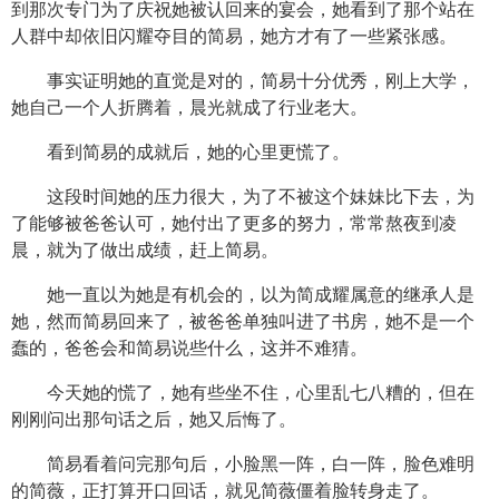
到那次专门为了庆祝她被认回来的宴会，她看到了那个站在
人群中却依旧闪耀夺目的简易，她方才有了一些紧张感。
事实证明她的直觉是对的，简易十分优秀，刚上大学，
她自己一个人折腾着，晨光就成了行业老大。
看到简易的成就后，她的心里更慌了。
这段时间她的压力很大，为了不被这个妹妹比下去，为
了能够被爸爸认可，她付出了更多的努力，常常熬夜到凌
晨，就为了做出成绩，赶上简易。
她一直以为她是有机会的，以为简成耀属意的继承人是
她，然而简易回来了，被爸爸单独叫进了书房，她不是一个
蠢的，爸爸会和简易说些什么，这并不难猜。
今天她的慌了，她有些坐不住，心里乱七八糟的，但在
刚刚问出那句话之后，她又后悔了。
简易看着问完那句后，小脸黑一阵，白一阵，脸色难明
的简薇，正打算开口回话，就见简薇僵着脸转身走了。