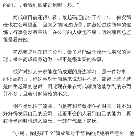
的能力，看我到底能走到哪一步。”
简成耀目前还很年轻，最起码还能在干个十年；何况简
薇也在公司里面，回来之前问过助理，简薇经过这两年的锻
炼，行事愈发有章法，在公司的人缘也不错，听说项目总监
很是看好她。
简易要是现在进了公司，最多只能做个没什么实权的管
理，呆在简成耀身边做一些不是很重要的杂事。
或许对别人来说能在简成耀的身边学习，是一件好事，
能提高能力，但这事对于简易来说却并不是。简易上辈子就
是白手起家的总裁，因此现在呆在简成耀身边能学到的东西
并不多，且会引起简薇的不忿。
倒不是她怕了简薇，而是有和简薇相斗的时间，还不如
好好得发展自己的公司，让董事会的人看到自己的能力，再
在恰当的时机进入简氏，一鼓作气拿下简氏。
“小易，你想好了？”简成耀对于简易的拒绝有些意外，他