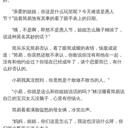
好。
“亲爱的姐姐，你这是什么玩笑呢？今天难道是愚人
节？”说着简易煞有其事的看了眼手表上的日期。
“咦，不是啊，即然不是愚人节，姐姐怎么脑子糊涂了，
说这种莫名其妙的话？”
简乐乐见简易否认，看了眼简成耀的表情，恼羞成诺
道：“简易，你居然还敢不承认，你敢说你没有和他在一起，
没有和他约会过？你现在已经成年了，谈个恋爱而已，有什
么好否认的。
小易我真没想到，你竟然是个敢做不敢当的人。”
“小易，你就是这么和你姐姐说话的吗？”林洁珊看简易说
自己的宝贝女儿没脑子，心里有些恼火。
简易看着满脸愠怒的母女俩，冷笑出声。
“妈妈，姐姐，你们这是怎么了，我这也没说什么呀，你