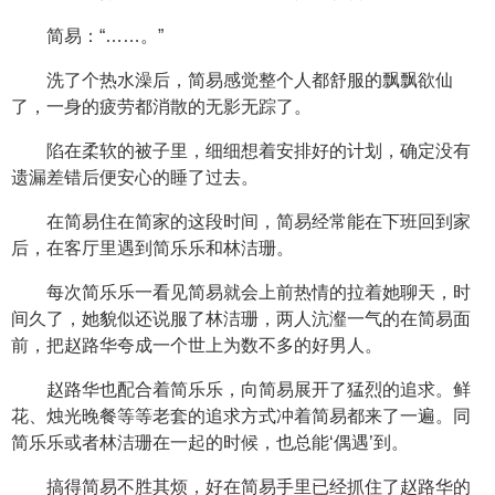
简易：“……。”
洗了个热水澡后，简易感觉整个人都舒服的飘飘欲仙
了，一身的疲劳都消散的无影无踪了。
陷在柔软的被子里，细细想着安排好的计划，确定没有
遗漏差错后便安心的睡了过去。
在简易住在简家的这段时间，简易经常能在下班回到家
后，在客厅里遇到简乐乐和林洁珊。
每次简乐乐一看见简易就会上前热情的拉着她聊天，时
间久了，她貌似还说服了林洁珊，两人沆瀣一气的在简易面
前，把赵路华夸成一个世上为数不多的好男人。
赵路华也配合着简乐乐，向简易展开了猛烈的追求。鲜
花、烛光晚餐等等老套的追求方式冲着简易都来了一遍。同
简乐乐或者林洁珊在一起的时候，也总能‘偶遇’到。
搞得简易不胜其烦，好在简易手里已经抓住了赵路华的