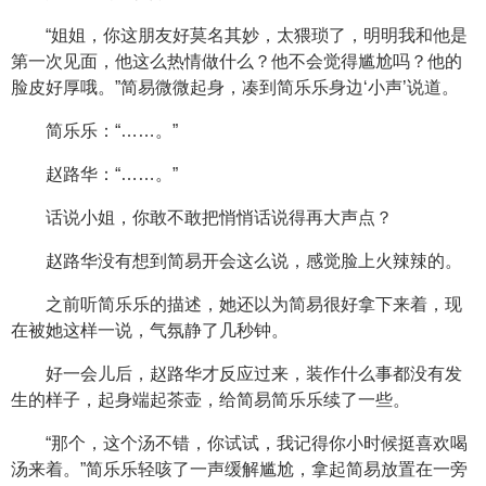
“姐姐，你这朋友好莫名其妙，太猥琐了，明明我和他是
第一次见面，他这么热情做什么？他不会觉得尴尬吗？他的
脸皮好厚哦。”简易微微起身，凑到简乐乐身边‘小声’说道。
简乐乐：“……。”
赵路华：“……。”
话说小姐，你敢不敢把悄悄话说得再大声点？
赵路华没有想到简易开会这么说，感觉脸上火辣辣的。
之前听简乐乐的描述，她还以为简易很好拿下来着，现
在被她这样一说，气氛静了几秒钟。
好一会儿后，赵路华才反应过来，装作什么事都没有发
生的样子，起身端起茶壶，给简易简乐乐续了一些。
“那个，这个汤不错，你试试，我记得你小时候挺喜欢喝
汤来着。”简乐乐轻咳了一声缓解尴尬，拿起简易放置在一旁