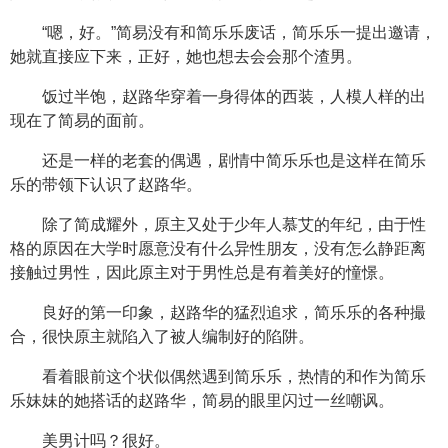
“嗯，好。”简易没有和简乐乐废话，简乐乐一提出邀请，
她就直接应下来，正好，她也想去会会那个渣男。
饭过半饱，赵路华穿着一身得体的西装，人模人样的出
现在了简易的面前。
还是一样的老套的偶遇，剧情中简乐乐也是这样在简乐
乐的带领下认识了赵路华。
除了简成耀外，原主又处于少年人慕艾的年纪，由于性
格的原因在大学时愿意没有什么异性朋友，没有怎么静距离
接触过男性，因此原主对于男性总是有着美好的憧憬。
良好的第一印象，赵路华的猛烈追求，简乐乐的各种撮
合，很快原主就陷入了被人编制好的陷阱。
看着眼前这个状似偶然遇到简乐乐，热情的和作为简乐
乐妹妹的她搭话的赵路华，简易的眼里闪过一丝嘲讽。
美男计吗？很好。