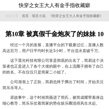
快穿之女王大人有金手指收藏癖
当前位置：
首页
›
现言小说
›
《快穿之女王大人有金手指收藏癖》
第10章 被真假千金炮灰了的妹妹 10
经过一个月的发展，直播平台的下载量过亿，直播人数
高达百万，用户日平均时长近3小时，平台流水直破千万。
这下晨光科技有限公司算是彻底的出名了，简易这个决
策者也正是进入了各个大佬的眼中，在上流圈子拥有了自己
的姓名。不在仅仅只是简家二小姐了。
公司渐渐上了正轨，简易也终于腾出了时间，开始关注
简乐乐等人。
原故事中，这个时候简薇进了简氏，被简成耀带着身边
细心教导，简乐乐仗着简家的势在娱乐圈混得风生水起。