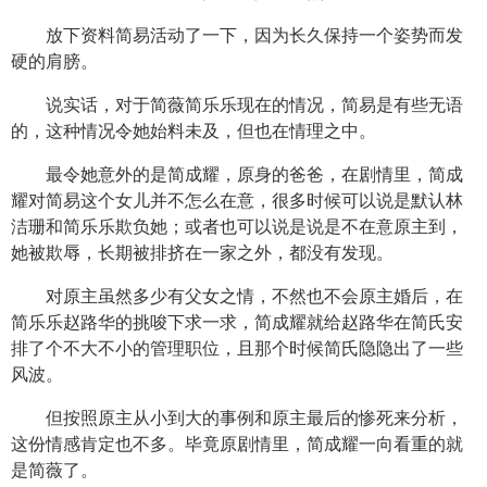
放下资料简易活动了一下，因为长久保持一个姿势而发
硬的肩膀。
说实话，对于简薇简乐乐现在的情况，简易是有些无语
的，这种情况令她始料未及，但也在情理之中。
最令她意外的是简成耀，原身的爸爸，在剧情里，简成
耀对简易这个女儿并不怎么在意，很多时候可以说是默认林
洁珊和简乐乐欺负她；或者也可以说是说是不在意原主到，
她被欺辱，长期被排挤在一家之外，都没有发现。
对原主虽然多少有父女之情，不然也不会原主婚后，在
简乐乐赵路华的挑唆下求一求，简成耀就给赵路华在简氏安
排了个不大不小的管理职位，且那个时候简氏隐隐出了一些
风波。
但按照原主从小到大的事例和原主最后的惨死来分析，
这份情感肯定也不多。毕竟原剧情里，简成耀一向看重的就
是简薇了。