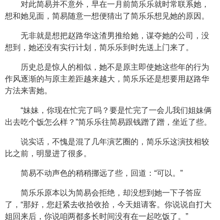
对此简易并不意外，早在一月前简乐乐就时常联系她，
想和她见面，简易随意一想便猜出了简乐乐想见她的原因。
无非就是想把赵路华这渣男推给她，谋夺她的公司，没
想到，她还没有实行计划，简乐乐到时先送上门来了。
历史总是惊人的相似，她不是原主即使她这些年的行为
作风逐渐的与原主差距越来越大，简乐乐还是想要用赵路华
方法来害她。
“妹妹，你现在忙完了吗？要是忙完了一会儿我们姐妹俩
出去吃个饭怎么样？”简乐乐往简易跟钱蹭了蹭，坐近了些。
说实话，不愧是混了几年演艺圈的，简乐乐这演技相较
比之前，明显进了很多。
简易不动声色的稍稍挪远了些，回道：“可以。”
简乐乐原本以为简易会拒绝，却没想到她一下子答应
了，“那好，您赶紧去收拾收拾，今天姐请客。你说说自打大
姐回来后，你说咱两都多长时间没有在一起吃饭了。”