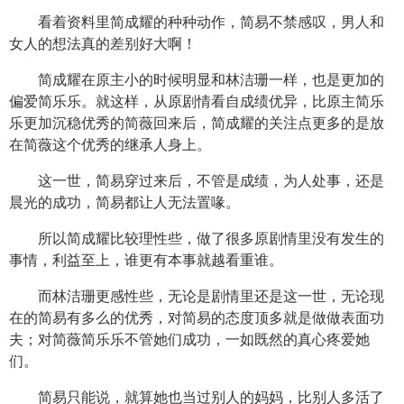
看着资料里简成耀的种种动作，简易不禁感叹，男人和
女人的想法真的差别好大啊！
简成耀在原主小的时候明显和林洁珊一样，也是更加的
偏爱简乐乐。就这样，从原剧情看自成绩优异，比原主简乐
乐更加沉稳优秀的简薇回来后，简成耀的关注点更多的是放
在简薇这个优秀的继承人身上。
这一世，简易穿过来后，不管是成绩，为人处事，还是
晨光的成功，简易都让人无法置喙。
所以简成耀比较理性些，做了很多原剧情里没有发生的
事情，利益至上，谁更有本事就越看重谁。
而林洁珊更感性些，无论是剧情里还是这一世，无论现
在的简易有多么的优秀，对简易的态度顶多就是做做表面功
夫；对简薇简乐乐不管她们成功，一如既然的真心疼爱她
们。
简易只能说，就算她也当过别人的妈妈，比别人多活了