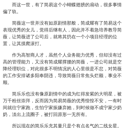
而这一世，有了简易这个小蝴蝶翅膀的扇动，很多事情
偏了轨。
简薇这一世并没有如原剧情那般，简成耀有了简易这个
表现优秀的女儿，觉得后继有人，因此并不着急培养教导简
薇，让简薇进了公司后，就将其扔在一个小项目经理的位
置，让其摸爬滚打。
作为高智商人才，虽然个人业务能力优秀，但却没有过
高的管理能力，又没有简成耀撑腰的简薇，一进公司就是空
降经理职位，对此很多不明情况的人心里很是不忿，对简薇
的工作安排诸多阳奉阴违，导致简薇日常焦头烂额，事业不
顺。
简乐乐也没有像原剧情中的成为红得发紫的大明星，被
万千粉丝崇拜，反而因为简易简薇的优秀惶惶不安，一有时
间就往宁家跑，生怕宁家振嫌弃她，到时候做不成宁家少奶
奶，淡出上流圈子，被打回原形一无所有。
所以现在的简乐乐充其量只是个有点名气的二线女星。