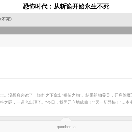
恐怖时代：从斩诡开始永生不死
生不死》
士。没想真碰诡了，慌乱之下拿出“祖传之物”。结果祖物显灵，开启除
持之际，一道光出现了。“今日，我吴元立地成仙！”“灭一切恐怖！”…
quanben.io