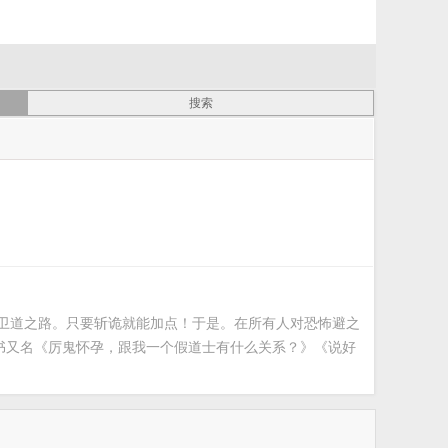
魔卫道之路。只要斩诡就能加点！于是。在所有人对恐怖避之
本书又名《厉鬼怀孕，跟我一个假道士有什么关系？》《说好