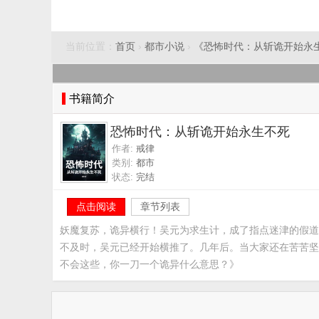
当前位置：
首页
›
都市小说
›
《恐怖时代：从斩诡开始永
书籍简介
恐怖时代：从斩诡开始永生不死
作者:
戒律
类别:
都市
状态:
完结
点击阅读
章节列表
妖魔复苏，诡异横行！吴元为求生计，成了指点迷津的假道
不及时，吴元已经开始横推了。几年后。当大家还在苦苦坚
不会这些，你一刀一个诡异什么意思？》