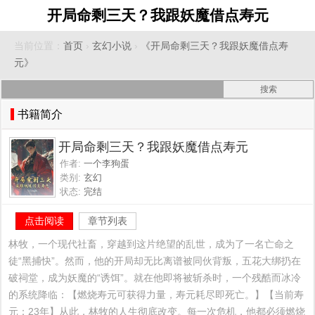
开局命剩三天？我跟妖魔借点寿元
当前位置：
首页
›
玄幻小说
›
《开局命剩三天？我跟妖魔借点寿
元》
书籍简介
开局命剩三天？我跟妖魔借点寿元
作者:
一个李狗蛋
类别:
玄幻
状态:
完结
点击阅读
章节列表
林牧，一个现代社畜，穿越到这片绝望的乱世，成为了一名亡命之
徒“黑捕快”。然而，他的开局却无比离谱被同伙背叛，五花大绑扔在
破祠堂，成为妖魔的“诱饵”。就在他即将被斩杀时，一个残酷而冰冷
的系统降临：【燃烧寿元可获得力量，寿元耗尽即死亡。】【当前寿
元：23年】从此，林牧的人生彻底改变。每一次危机，他都必须燃烧