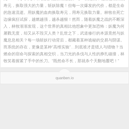
寿元，换取强大的力量，斩妖除魔！但每一次爆发的代价，都是生命
的急速流逝。用妖魔的血肉换取寿元，用寿元换取力量。林牧在死亡
边缘疯狂试探，越燃越强，越杀越狠！然而，随着妖魔之战的不断深
入，林牧渐渐发现，这个世界的真相比他想象中更加恐怖：妖魔为何
屠戮无度，却又从不毁灭人类？乱世之下，武道修行的本源竟然与妖
魔息息相关？每一场斩妖行动背后，都藏着某种诡秘的交易与阴谋。
而系统的存在，更像是某种“高维实验”…到底谁才是猎人与猎物？当
燃命的宿命与探索的真相交织，当刀光的杀伐与人性的挣扎碰撞，林
牧笑着握紧了手中的长刀。“既然命不长，那就杀个天翻地覆吧！”
quanben.io