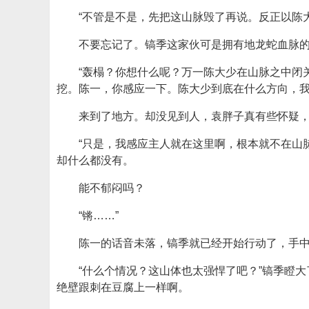
“不管是不是，先把这山脉毁了再说。反正以陈
不要忘记了。镐季这家伙可是拥有地龙蛇血脉
“轰榻？你想什么呢？万一陈大少在山脉之中闭
挖。陈一，你感应一下。陈大少到底在什么方向，我
来到了地方。却没见到人，袁胖子真有些怀疑
“只是，我感应主人就在这里啊，根本就不在山
却什么都没有。
能不郁闷吗？
“锵……”
陈一的话音未落，镐季就已经开始行动了，手
“什么个情况？这山体也太强悍了吧？”镐季瞪
绝壁跟刺在豆腐上一样啊。