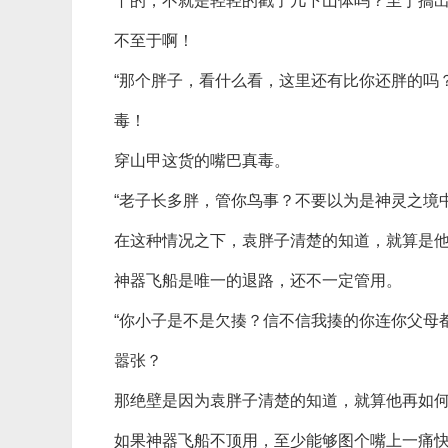
丫的，不就是轻轻的戳了几下山体吗？至于搞
不至于啊！
“那个胖子，看什么看，这里还有比你还胖的吗
毒！
穿山甲这货的嘴巴真毒。
“老子长多胖，管你鸟事？不要以为是神灵之境
在这种情况之下，袁胖子清楚的知道，就算是
神器飞船是唯一的退路，还不一定管用。
“你小子是不是欠揍？信不信我揍的你连你父母
嚣张？
那绝壁是因为袁胖子清楚的知道，就算他再如
如果神器飞船不顶用，至少能够图个嘴上一痛