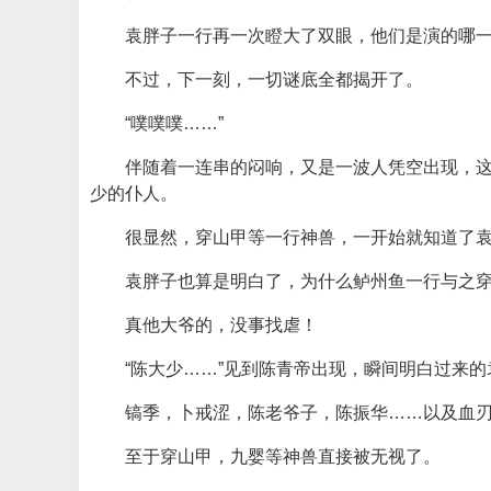
袁胖子一行再一次瞪大了双眼，他们是演的哪
不过，下一刻，一切谜底全都揭开了。
“噗噗噗……”
伴随着一连串的闷响，又是一波人凭空出现，
少的仆人。
很显然，穿山甲等一行神兽，一开始就知道了
袁胖子也算是明白了，为什么鲈州鱼一行与之
真他大爷的，没事找虐！
“陈大少……”见到陈青帝出现，瞬间明白过来
镐季，卜戒涩，陈老爷子，陈振华……以及血
至于穿山甲，九婴等神兽直接被无视了。