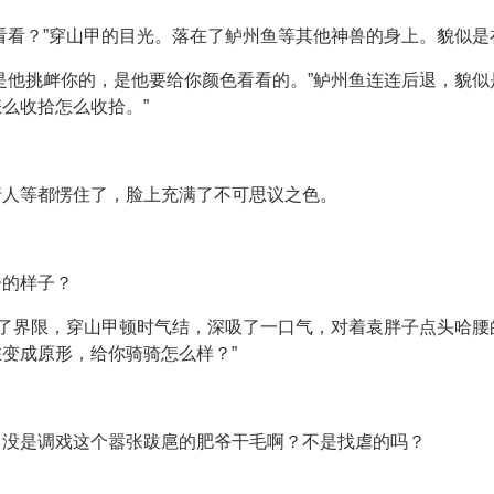
看看？”穿山甲的目光。落在了鲈州鱼等其他神兽的身上。貌似是
是他挑衅你的，是他要给你颜色看看的。”鲈州鱼连连后退，貌似
么收拾怎么收拾。”
行人等都愣住了，脸上充满了不可思议之色。
子的样子？
清了界限，穿山甲顿时气结，深吸了一口气，对着袁胖子点头哈腰
变成原形，给你骑骑怎么样？”
，没是调戏这个嚣张跋扈的肥爷干毛啊？不是找虐的吗？