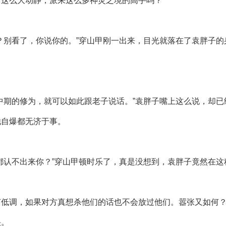
出这么大动静，派来这么多神灵之境的高手吗？
？别看了，你说你的。”穿山甲刚一出来，目光就落在了袁胖子的
中期的修为，就可以如此跟老子说话。”袁胖子嘴上这么说，却已
他自爆都无济于事。
都认不出来你？”穿山甲顿时乐了，真是没想到，袁胖子竟然在
何低调，如果对方真想杀他们的话也不会放过他们。嚣张又如何
快。