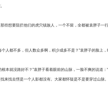
实。
，那些想要阻拦他们的虎穴镇族人，一个不留，全都被袁胖子一
每个人都不多，但人数众多啊，积少成多不是？”袁胖子的脸上
的根本就没路好不？”袁胖子看着眼前的山脉，一脸不爽的说道：“
。找来找去愣是一个人影都没有。大家都怀疑是不是要穿过山脉