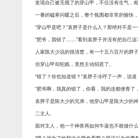
发现自己被无视了的穿山甲，不仅没有生气，
一番的嘘寒问暖之后，整个氛围都非常的愉快
“穿山甲是吧？”袁胖子是什么人？那绝对不是
“肥爷，我错了……”看到袁胖子并没有把自己
人家陈大少说的很清楚，有一个五六百斤的胖
但穿山甲却犯贱，竟然主动招惹了。
“错了？你也知道错？”袁胖子冷哼了一声，说道
“肥爷啊，我真的错了，你看，我的连都便青了
袁胖子是陈大少的兄弟，他穿山甲是陈大少的
二主人。
面对主人，他一个神兽再如何牛逼也不敢做什