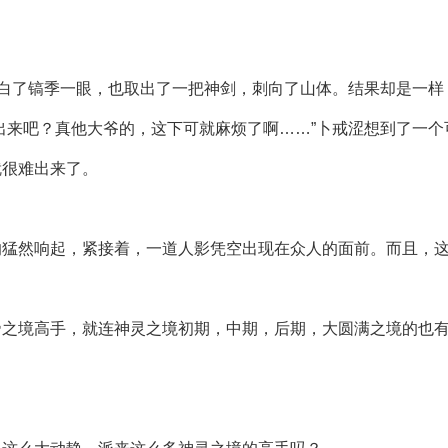
子白了镐季一眼，也取出了一把神剑，刺向了山体。结果却是一
出来吧？真他大爷的，这下可就麻烦了啊……”卜戒涩想到了一
就很难出来了。
响猛然响起，紧接着，一道人影凭空出现在众人的面前。而且，
帝之境高手，就连神灵之境初期，中期，后期，大圆满之境的也