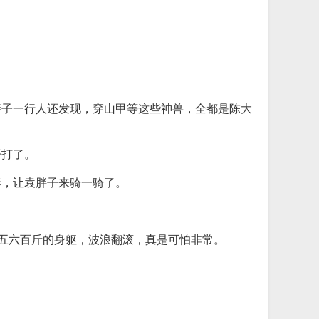
胖子一行人还发现，穿山甲等这些神兽，全都是陈大
开打了。
形，让袁胖子来骑一骑了。
那五六百斤的身躯，波浪翻滚，真是可怕非常。