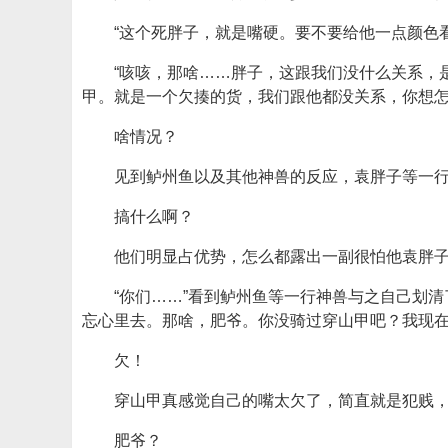
“这个死胖子，就是嘴硬。要不要给他一点颜色
“咳咳，那啥……胖子，这跟我们没什么关系，
甲。就是一个欠揍的货，我们跟他都没关系，你想怎
啥情况？
见到鲈州鱼以及其他神兽的反应，袁胖子等一
搞什么啊？
他们明显占优势，怎么都露出一副很怕他袁胖
“你们……”看到鲈州鱼等一行神兽与之自己划
忘心里去。那啥，肥爷。你没骑过穿山甲吧？我现在
欠！
穿山甲真感觉自己的嘴太欠了，简直就是犯贱
肥爷？