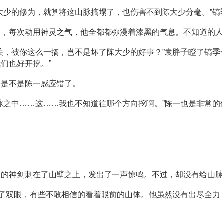
大少的修为，就算将这山脉搞塌了，也伤害不到陈大少分毫。”
的，每次动用神灵之气，他全都都弥漫着漆黑的气息。不知道的
关，被你这么一搞，岂不是坏了陈大少的好事？”袁胖子瞪了镐季
们也好开挖。”
，是不是陈一感应错了。
脉之中……这……我也不知道往哪个方向挖啊。”陈一也是非常
中的神剑刺在了山壁之上，发出了一声惊鸣。不过，却没有给山
大了双眼，有些不敢相信的看着眼前的山体。他虽然没有出尽全