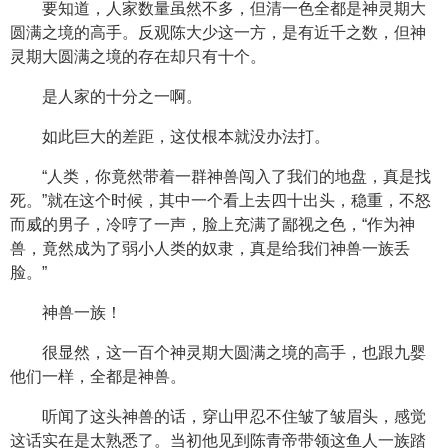
要知道，人家数量虽然不多，但清一色全都是神灵期大
圆满之境的高手。反观陈大少这一方，是有近千之数，但神
灵期大圆满之境的存在却只有十个。
是人家的十分之一啊。
如此巨大的差距，这仗根本就没办法打。
“人类，你竟然带着一群神兽闯入了我们的地盘，真是找
死。”就在这个时候，其中一个看上去四十出头，稳重，不怒
而威的男子，冷哼了一声，脸上充满了鄙视之色，“作为神
兽，竟然成为了弱小人类的奴隶，真是给我们神兽一族丢
脸。”
神兽一族！
很显然，这一百个神灵期大圆满之境的高手，也跟九婴
他们一样，全都是神兽。
听闻了这头神兽的话，穿山甲忍不住皱了皱眉头，感觉
这话实在是太熟悉了。当初他见到陈青帝带领这鱼人一族踏