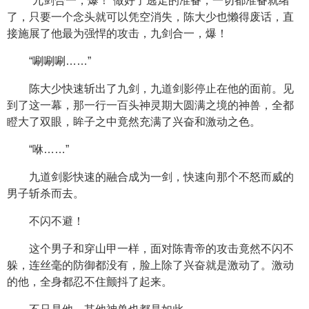
“九剑合一，爆！”做好了逃走的准备，一切都准备就绪
了，只要一个念头就可以凭空消失，陈大少也懒得废话，直
接施展了他最为强悍的攻击，九剑合一，爆！
“唰唰唰……”
陈大少快速斩出了九剑，九道剑影停止在他的面前。见
到了这一幕，那一行一百头神灵期大圆满之境的神兽，全都
瞪大了双眼，眸子之中竟然充满了兴奋和激动之色。
“咻……”
九道剑影快速的融合成为一剑，快速向那个不怒而威的
男子斩杀而去。
不闪不避！
这个男子和穿山甲一样，面对陈青帝的攻击竟然不闪不
躲，连丝毫的防御都没有，脸上除了兴奋就是激动了。激动
的他，全身都忍不住颤抖了起来。