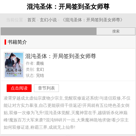
混沌圣体：开局签到圣女师尊
当前位置：
首页
›
玄幻小说
›
《混沌圣体：开局签到圣女师尊》
书籍简介
混沌圣体：开局签到圣女师尊
作者:
鹿核
类别:
玄幻
状态:
完结
点击阅读
章节列表
凌霄穿越成太虚仙宗废物少宗主,觉醒双修返还系统!与道侣双修,不仅
能让对方实力暴涨,自己更能获得千倍返还!开局就有五位绝色圣女倒
贴,双修一次修为飞升!混沌圣体觉醒,灭魔神雷在手,越级斩杀化神巅
峰!魔族百万大军来袭?混沌钟碎片一出,大乘魔神跪地求饶!看少宗主
如何双修证道,称霸三界,成就无上仙帝!