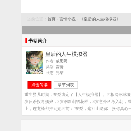
当前位置：
首页
›
言情小说
›
《皇后的人生模拟器》
书籍简介
皇后的人生模拟器
作者:
敖思明
类别:
言情
状态:
完结
点击阅读
章节列表
重生婴儿时期，黎梨绑定了【人生模拟器】。面板冷冰冰显
岁反杀投毒姨娘，2岁创新刺绣花样，3岁意外科考入朝，
上，连龙椅都推到她面前：“黎梨，这江山送你，换你真心