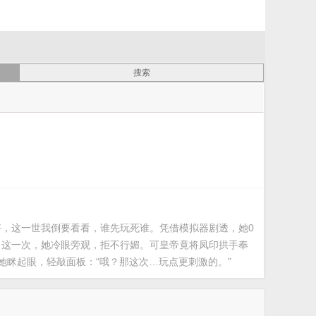
好，这一世我倒要看看，谁先玩死谁。凭借模拟器剧透，她0
。这一次，她冷眼旁观，拒不行媚。可皇帝竟将凤印拱手奉
她眯起眼，轻敲面板：“哦？那这次…玩点更刺激的。”