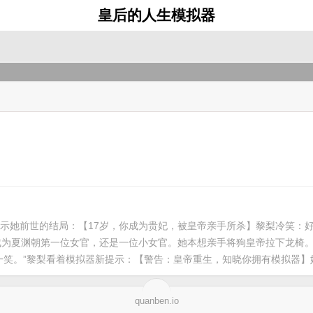
皇后的人生模拟器
示她前世的结局：【17岁，你成为贵妃，被皇帝亲手所杀】黎梨冷笑：
成为夏渊朝第一位女官，还是一位小女官。她本想亲手将狗皇帝拉下龙椅
一笑。”黎梨看着模拟器新提示：【警告：皇帝重生，知晓你拥有模拟器】
quanben.io