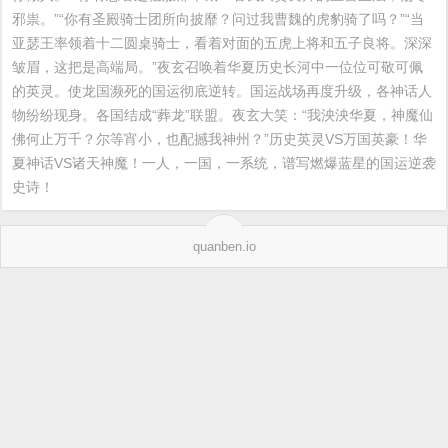
邪祟。”“你有圣殿骑士团所向披靡？问过我曹魏的虎豹骑了吗？”“当
亚瑟王率领着十二圆桌骑士，看着对面的五虎上将和五子良将。深深
皱眉，这把是高端局。”夜玄召唤着华夏历史长河中一位位可敬可佩
的英灵。使龙国濒死的国运彻底逆转。国运战场再度升级，各神话人
物纷纷现身。各国结成“葬龙”联盟。夜玄大笑：“我泱泱华夏，神魔仙
佛何止万千？尔等宵小，也配撼我神州？”历史英灵VS万国英豪！华
夏神话VS诸天神魔！一人，一国，一系统，谱写燃爆蓝星的国运逆袭
史诗！
quanben.io