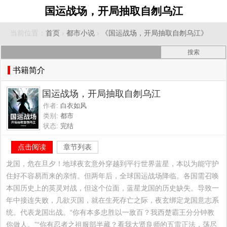
国运战场，开局抽取自刎乌江
当前位置：
首页
›
都市小说
›
《国运战场，开局抽取自刎乌江》
书籍简介
国运战场，开局抽取自刎乌江
作者:
白衣如风
类别:
都市
状态:
完结
点击阅读
章节列表
龙国，危在旦夕！地球夜玄意外穿越到平行世界蓝星，本以为能守护
住好不容易而来的亲情。但两年后，全球国运战场降临。各国需召唤
本国历史上的英灵对战，但这个位面，蓝星龙国的历史缺失。导致一
年中接连失败，几欲灭国，就在生死存亡之际，夜玄绑定龙国意志系
统。代表龙国出战。“你有本多忠胜以一敌百？我西楚霸王分分钟教
你做人。”“你有忍者之祖服部半藏？看我大贤良师的五雷正法，荡尽