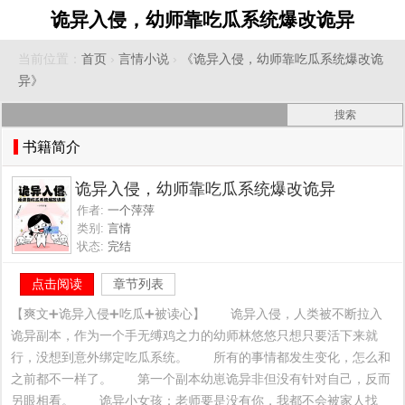
诡异入侵，幼师靠吃瓜系统爆改诡异
当前位置：
首页
›
言情小说
›
《诡异入侵，幼师靠吃瓜系统爆改诡
异》
书籍简介
诡异入侵，幼师靠吃瓜系统爆改诡异
作者:
一个萍萍
类别:
言情
状态:
完结
点击阅读
章节列表
【爽文➕诡异入侵➕吃瓜➕被读心】　　诡异入侵，人类被不断拉入
诡异副本，作为一个手无缚鸡之力的幼师林悠悠只想只要活下来就
行，没想到意外绑定吃瓜系统。　　所有的事情都发生变化，怎么和
之前都不一样了。　　第一个副本幼崽诡异非但没有针对自己，反而
另眼相看。　　诡异小女孩：老师要是没有你，我都不会被家人找