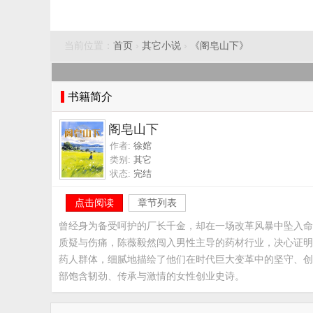
当前位置：
首页
›
其它小说
›
《阁皂山下》
书籍简介
阁皂山下
作者:
徐婠
类别:
其它
状态:
完结
点击阅读
章节列表
曾经身为备受呵护的厂长千金，却在一场改革风暴中坠入命
质疑与伤痛，陈薇毅然闯入男性主导的药材行业，决心证明
药人群体，细腻地描绘了他们在时代巨大变革中的坚守、创
部饱含韧劲、传承与激情的女性创业史诗。