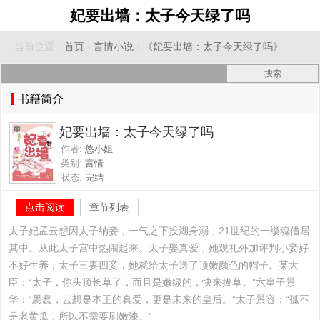
妃要出墙：太子今天绿了吗
当前位置：
首页
›
言情小说
›
《妃要出墙：太子今天绿了吗》
书籍简介
妃要出墙：太子今天绿了吗
作者:
悠小姐
类别:
言情
状态:
完结
点击阅读
章节列表
太子妃孟云想因太子纳妾，一气之下投湖身溺，21世纪的一缕魂借居
其中。从此太子宫中热闹起来。太子娶真爱，她观礼外加评判小妾好
不好生养；太子三妻四妾，她就给太子送了顶嫩颜色的帽子。某大
臣：“太子，你头顶长草了，而且是嫩绿的，快来拔草。”六皇子景
华：“愚蠢，云想是本王的真爱，更是未来的皇后。”太子景容：“孤不
是老黄瓜，所以不需要刷嫩漆。”