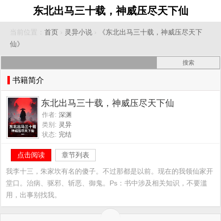
东北出马三十载，神威压尽天下仙
当前位置：
首页
›
灵异小说
›
《东北出马三十载，神威压尽天下
仙》
书籍简介
东北出马三十载，神威压尽天下仙
作者:
深渊
类别:
灵异
状态:
完结
点击阅读
章节列表
我李十三，朱家坎有名的傻子。不过那都是以前。现在的我领仙家开
堂口。治病、驱邪、斩恶、御鬼。Ps：书中涉及相关知识，不要滥
用，出事别找我。