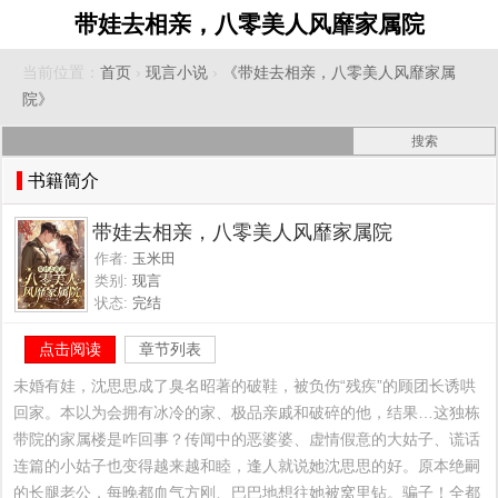
带娃去相亲，八零美人风靡家属院
当前位置：
首页
›
现言小说
›
《带娃去相亲，八零美人风靡家属
院》
书籍简介
带娃去相亲，八零美人风靡家属院
作者:
玉米田
类别:
现言
状态:
完结
点击阅读
章节列表
未婚有娃，沈思思成了臭名昭著的破鞋，被负伤“残疾”的顾团长诱哄
回家。本以为会拥有冰冷的家、极品亲戚和破碎的他，结果…这独栋
带院的家属楼是咋回事？传闻中的恶婆婆、虚情假意的大姑子、谎话
连篇的小姑子也变得越来越和睦，逢人就说她沈思思的好。原本绝嗣
的长腿老公，每晚都血气方刚、巴巴地想往她被窝里钻。骗子！全都