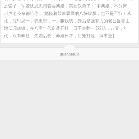
是骗子！军嫂沈思思闹着要离婚，某硬汉急了：“不离婚，不分床，
叫声老公命都给你…”她摸着鼓鼓囊囊的八块腹肌，也不是不行！从
此，沈思思一手养崽崽，一手赚钱钱，身后是强有力的老公当靠山，
她低调赚钱，在八零年代逆袭开挂，日子爽翻~【双洁，八零，年
代，双向奔赴，先婚后爱，养娃日常，甜宠打脸，搞事业】
quanben.io