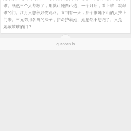
谁。既然三个人都救了，那就让她自己选。一个月后，看上谁，就敲
谁的门。江月只想养好伤跑路。直到有一天，那个推她下山的人找上
门来。三兄弟用各自的法子，拼命护着她。她忽然不想跑了。只是…
她该敲谁的门？
quanben.io