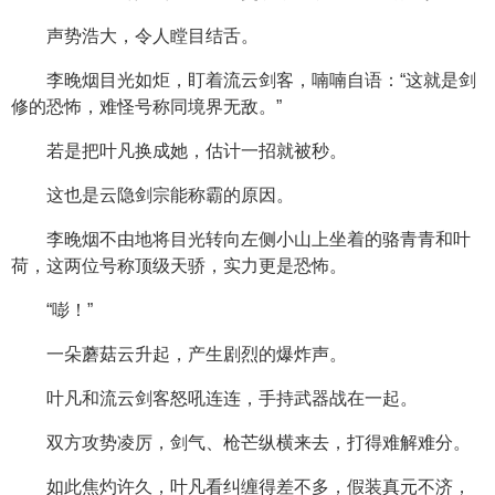
声势浩大，令人瞠目结舌。
李晚烟目光如炬，盯着流云剑客，喃喃自语：“这就是剑
修的恐怖，难怪号称同境界无敌。”
若是把叶凡换成她，估计一招就被秒。
这也是云隐剑宗能称霸的原因。
李晚烟不由地将目光转向左侧小山上坐着的骆青青和叶
荷，这两位号称顶级天骄，实力更是恐怖。
“嘭！”
一朵蘑菇云升起，产生剧烈的爆炸声。
叶凡和流云剑客怒吼连连，手持武器战在一起。
双方攻势凌厉，剑气、枪芒纵横来去，打得难解难分。
如此焦灼许久，叶凡看纠缠得差不多，假装真元不济，