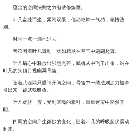
蕴含的空间法则之力溢散修炼室。
叶凡盘膝而坐，紧闭双眼，催动乾坤一气功，领悟法
则。
时间一点一滴地过去。
音符围着叶凡舞动，犹如精灵在空气中翩翩起舞。
叶凡眉心中释放出强烈光芒，武魂从中飞了出来，站在
叶凡的头顶目视幽冥骨笛。
随着武魂两只眼睛开阖之间，骨笛中一缕法则之力被牵
引出来，被武魂吸收。
叶凡虎躯一震，受到武魂的牵引，重重迷雾中豁然开
朗。
四周的空间产生微妙的变化，随着叶凡的呼吸起伏震动
起来。