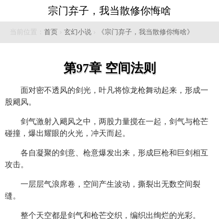
宗门弃子，我当散修你悔啥
当前位置：
首页
›
玄幻小说
›
《宗门弃子，我当散修你悔啥》
第97章 空间法则
面对密不透风的剑光，叶凡将惊龙枪舞动起来，形成一
股飓风。
剑气激射入飓风之中，两股力量搅在一起，剑气与枪芒
碰撞，爆出耀眼的火光，冲天而起。
各自凝聚的剑意、枪意爆发出来，形成巨枪和巨剑相互
攻击。
一层层气浪席卷，空间产生波动，撕裂出无数空间裂
缝。
整个天空都是剑气和枪芒交织，编织出绚烂的光彩。