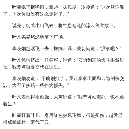
叶荷抿了抿嘴唇，牵起一抹弧度，冷冷道：“这次算你赢
了，下次你就没有这么走运了。”
说完，朝着小山飞去，将气息奄奄的流云剑客放下。
叶凡晃晃悠悠地落下广场。
李晚烟赶紧飞下去，搀扶叶凡，关切问道：“没事吧？”
叶凡勉强挤出一丝笑容，说道：“云隐剑宗的天骄果然厉
害，我差点就要交代在这里。”
李晚烟劝道：“干脆别打了，我让李家出面和云隐剑宗交
涉，大不了多赔一些作为损失。”
叶凡表现得很倔强，大声说道：“我宁可站着死，也不跪
着生！”
叶荷盯着叶凡，身后红色披风飞舞，虽是受伤，越发显
得威武雄壮、豪气干云。